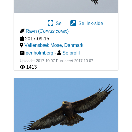
Se
Se link-side
Ravn
(
Corvus corax
)
2017-09-15
Vallensbæk Mose
,
Danmark
per holmberg
-
Se profil
Uploadet 2017-10-07 Publiceret
2017-10-07
1413