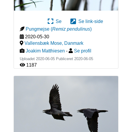
Se
Se link-side
Pungmejse
(
Remiz pendulinus
)
2020-05-30
Vallensbæk Mose
,
Danmark
Joakim Matthiesen
-
Se profil
Uploadet 2020-06-05 Publiceret
2020-06-05
1187