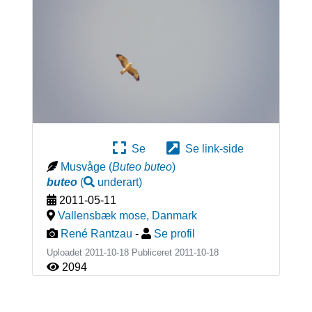
Se
Se link-side
Musvåge
(
Buteo buteo
)
buteo
(
underart
)
2011-05-11
Vallensbæk mose
,
Danmark
René Rantzau
-
Se profil
Uploadet 2011-10-18 Publiceret
2011-10-18
2094