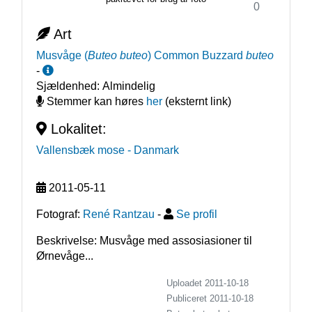
0
Art
Musvåge
(
Buteo buteo
)
Common Buzzard
buteo
-
Sjældenhed:
Almindelig
Stemmer kan høres
her
(eksternt link)
Lokalitet:
Vallensbæk mose
- Danmark
2011-05-11
Fotograf:
René Rantzau
-
Se profil
Beskrivelse: Musvåge med assosiasioner til 
Ørnevåge...
Uploadet 2011-10-18
Publiceret
2011-10-18