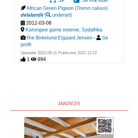
Se
Se link-side
African Green Pigeon
(
Treron calvus
)
delalandii
(
underart
)
2012-03-08
Karongwe game reserve
,
Sydafrika
Rie Birkelund Elgaard Jensen
-
Se
profil
Uploadet 2022-09-11 Publiceret
2022-12-22
1
894
ANNONCER