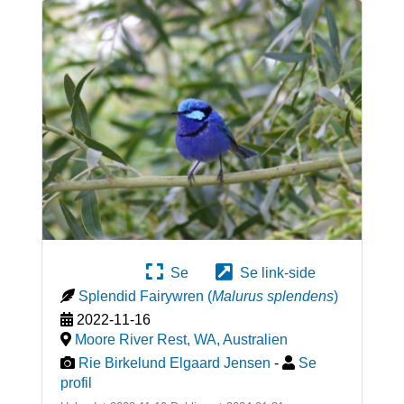
Se
Se link-side
Splendid Fairywren
(
Malurus splendens
)
2022-11-16
Moore River Rest, WA
,
Australien
Rie Birkelund Elgaard Jensen
-
Se
profil