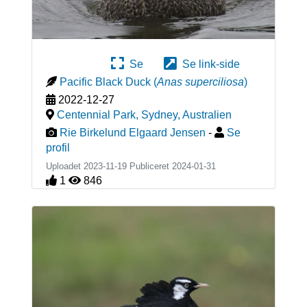
Se
Se link-side
Pacific Black Duck
(
Anas superciliosa
)
2022-12-27
Centennial Park, Sydney
,
Australien
Rie Birkelund Elgaard Jensen
-
Se
profil
Uploadet 2023-11-19 Publiceret
2024-01-31
1
846