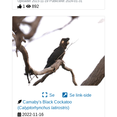
Uploadet 2023-11-19 Publiceret
2024-01-31
1
892
Se
Se link-side
Carnaby's Black Cockatoo
(
Calyptorhynchus latirostris
)
2022-11-16