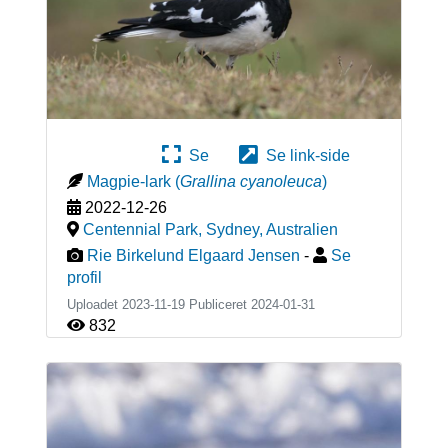
Se
Se link-side
Magpie-lark
(
Grallina cyanoleuca
)
2022-12-26
Centennial Park, Sydney
,
Australien
Rie Birkelund Elgaard Jensen
-
Se
profil
Uploadet 2023-11-19 Publiceret
2024-01-31
832