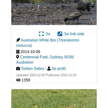
Se
Se link-side
Australian White Ibis
(
Threskiornis
molucca
)
2014-10-06
Centennial Park, Sydney, NSW
,
Australien
Torben Sebro
-
Se profil
Uploadet 2015-12-20 Publiceret
2015-12-20
1358