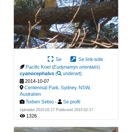
Se
Se link-side
Pacific Koel
(
Eudynamys orientalis
)
cyanocephalus
(
underart
)
2014-10-07
Centennial Park, Sydney, NSW
,
Australien
Torben Sebro
-
Se profil
Uploadet 2015-02-17 Publiceret
2015-02-17
1326