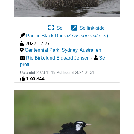
Se
Se link-side
Pacific Black Duck
(
Anas superciliosa
)
2022-12-27
Centennial Park, Sydney
,
Australien
Rie Birkelund Elgaard Jensen
-
Se
profil
Uploadet 2023-11-19 Publiceret
2024-01-31
1
844