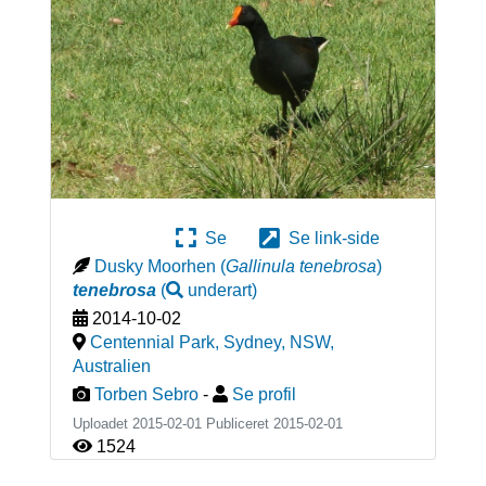
Se
Se link-side
Dusky Moorhen
(
Gallinula tenebrosa
)
tenebrosa
(
underart
)
2014-10-02
Centennial Park, Sydney, NSW
,
Australien
Torben Sebro
-
Se profil
Uploadet 2015-02-01 Publiceret
2015-02-01
1524