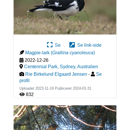
Se
Se link-side
Magpie-lark
(
Grallina cyanoleuca
)
2022-12-26
Centennial Park, Sydney
,
Australien
Rie Birkelund Elgaard Jensen
-
Se
profil
Uploadet 2023-11-19 Publiceret
2024-01-31
832