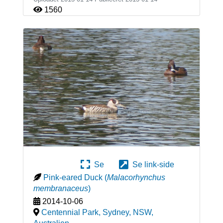
1560
Se
Se link-side
Pink-eared Duck
(
Malacorhynchus
membranaceus
)
2014-10-06
Centennial Park, Sydney, NSW
,