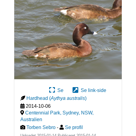
Se
Se link-side
Hardhead
(
Aythya australis
)
2014-10-06
Centennial Park, Sydney, NSW
,
Australien
Torben Sebro
-
Se profil
Uploadet 2015-01-14 Publiceret
2015-01-14