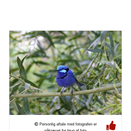
Personlig aftale med fotografen er
påkrævet for brug af foto