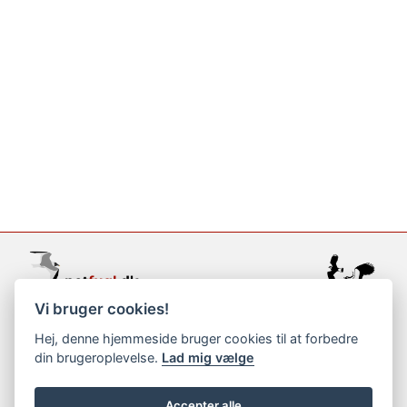
Vi bruger cookies!
support@netfugl.dk
Hej, denne hjemmeside bruger cookies til at forbedre
din brugeroplevelse.
Lad mig vælge
copyright © 2002-2023
Accepter alle