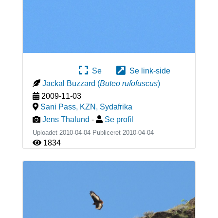
Se
Se link-side
Jackal Buzzard
(
Buteo rufofuscus
)
2009-11-03
Sani Pass, KZN
,
Sydafrika
Jens Thalund
-
Se profil
Uploadet 2010-04-04 Publiceret
2010-04-04
1834