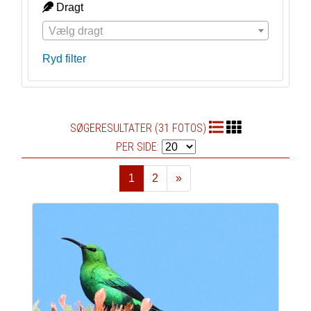
Dragt
Vælg dragt
Ryd filter
SØGERESULTATER (31 FOTOS)
PER SIDE:
1
2
»
Næste