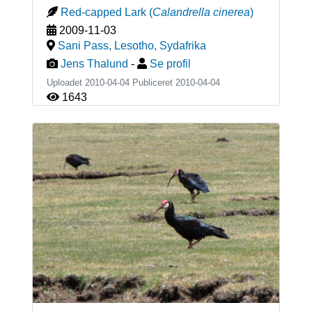
Red-capped Lark
(
Calandrella cinerea
)
2009-11-03
Sani Pass, Lesotho
,
Sydafrika
Jens Thalund
-
Se profil
Uploadet 2010-04-04 Publiceret
2010-04-04
1643