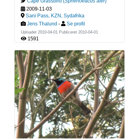
Cape Grassbird
(
Sphenoeacus afer
)
2009-11-03
Sani Pass, KZN
,
Sydafrika
Jens Thalund
-
Se profil
Uploadet 2010-04-01 Publiceret
2010-04-01
1591