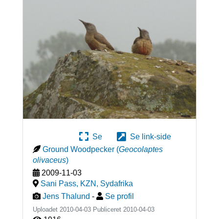
Se
Se link-side
Ground Woodpecker
(
Geocolaptes
olivaceus
)
2009-11-03
Sani Pass, KZN
,
Sydafrika
Jens Thalund
-
Se profil
Uploadet 2010-04-03 Publiceret
2010-04-03