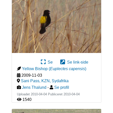
Se
Se link-side
Yellow Bishop
(
Euplectes capensis
)
2009-11-03
Sani Pass, KZN
,
Sydafrika
Jens Thalund
-
Se profil
Uploadet 2010-04-04 Publiceret
2010-04-04
1540