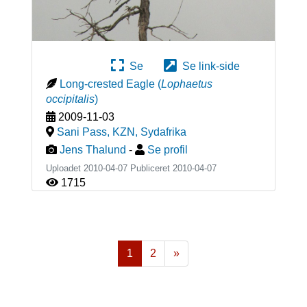
Se
Se link-side
Long-crested Eagle
(
Lophaetus
occipitalis
)
2009-11-03
Sani Pass, KZN
,
Sydafrika
Jens Thalund
-
Se profil
Uploadet 2010-04-07 Publiceret
2010-04-07
1715
1
2
»
Næste