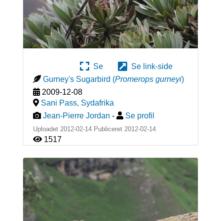
Se
Se link-side
Gurney's Sugarbird
(
Promerops gurneyi
)
2009-12-08
Sani Pass
,
Sydafrika
Jean-Pierre Jordan
-
Se profil
Uploadet 2012-02-14 Publiceret
2012-02-14
1517