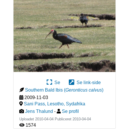
Se
Se link-side
Southern Bald Ibis
(
Geronticus calvus
)
2009-11-03
Sani Pass, Lesotho
,
Sydafrika
Jens Thalund
-
Se profil
Uploadet 2010-04-04 Publiceret
2010-04-04
1574