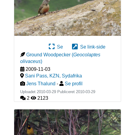
Se
Se link-side
Ground Woodpecker
(
Geocolaptes
olivaceus
)
2009-11-03
Sani Pass, KZN
,
Sydafrika
Jens Thalund
-
Se profil
Uploadet 2010-03-29 Publiceret
2010-03-29
2
2123