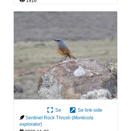
1916
Se
Se link-side
Sentinel Rock Thrush
(
Monticola
explorator
)