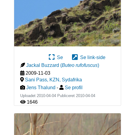
Se
Se link-side
Jackal Buzzard
(
Buteo rufofuscus
)
2009-11-03
Sani Pass, KZN
,
Sydafrika
Jens Thalund
-
Se profil
Uploadet 2010-04-04 Publiceret
2010-04-04
1646