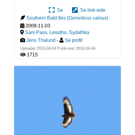
Se
Se link-side
Southern Bald Ibis
(
Geronticus calvus
)
2009-11-03
Sani Pass, Lesotho
,
Sydafrika
Jens Thalund
-
Se profil
Uploadet 2010-04-04 Publiceret
2010-04-04
1715