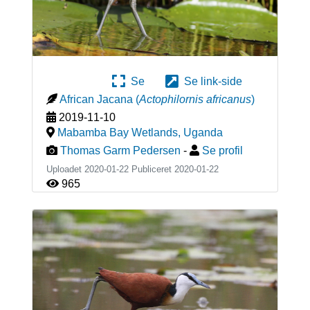
Se
Se link-side
African Jacana
(
Actophilornis africanus
)
2019-11-10
Mabamba Bay Wetlands
,
Uganda
Thomas Garm Pedersen
-
Se profil
Uploadet 2020-01-22 Publiceret
2020-01-22
965