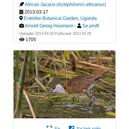
African Jacana
(
Actophilornis africanus
)
2013-03-17
Entebbe Botanical Garden
,
Uganda
Arnold Georg Houmann
-
Se profil
Uploadet 2013-03-28 Publiceret
2013-03-28
1705
Se
Se link-side