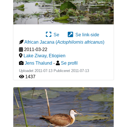
Se
Se link-side
African Jacana
(
Actophilornis africanus
)
2011-03-22
Lake Ziway
,
Etiopien
Jens Thalund
-
Se profil
Uploadet 2011-07-13 Publiceret
2011-07-13
1437