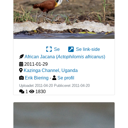
Se
Se link-side
African Jacana
(
Actophilornis africanus
)
2011-01-29
Kazinga Channel
,
Uganda
Erik Biering
-
Se profil
Uploadet 2011-04-20 Publiceret
2011-04-20
1
1830