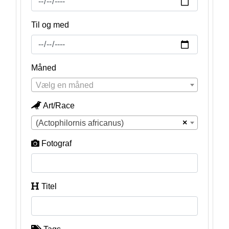
Til og med
Måned
Vælg en måned
Art/Race
×
(Actophilornis africanus)
Fotograf
Titel