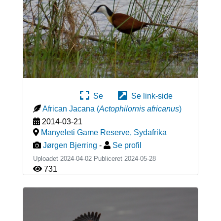
Se
Se link-side
African Jacana
(
Actophilornis africanus
)
2014-03-21
Manyeleti Game Reserve
,
Sydafrika
Jørgen Bjerring
-
Se profil
Uploadet 2024-04-02 Publiceret
2024-05-28
731