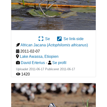
Se
Se link-side
African Jacana
(
Actophilornis africanus
)
2011-02-07
Lake Awassa
,
Etiopien
David Erterius
-
Se profil
Uploadet 2011-06-17 Publiceret
2011-06-17
1420