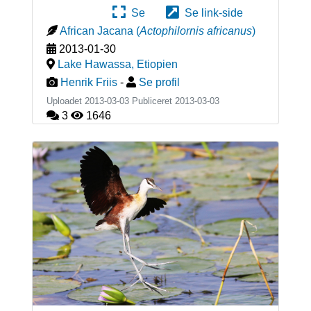
Se
Se link-side
African Jacana
(
Actophilornis africanus
)
2013-01-30
Lake Hawassa
,
Etiopien
Henrik Friis
-
Se profil
Uploadet 2013-03-03 Publiceret
2013-03-03
3
1646