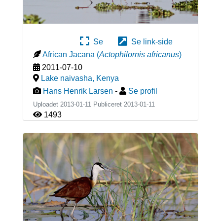
Se
Se link-side
African Jacana
(
Actophilornis africanus
)
2011-07-10
Lake naivasha
,
Kenya
Hans Henrik Larsen
-
Se profil
Uploadet 2013-01-11 Publiceret
2013-01-11
1493