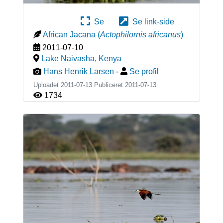
Se
Se link-side
African Jacana
(
Actophilornis africanus
)
2011-07-10
Lake Naivasha
,
Kenya
Hans Henrik Larsen
-
Se profil
Uploadet 2011-07-13 Publiceret
2011-07-13
1734