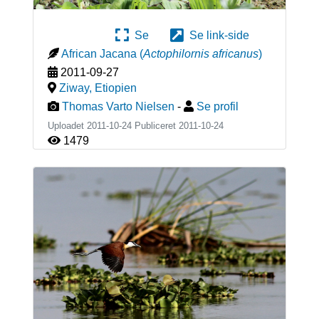
Se
Se link-side
African Jacana
(
Actophilornis africanus
)
2011-09-27
Ziway
,
Etiopien
Thomas Varto Nielsen
-
Se profil
Uploadet 2011-10-24 Publiceret
2011-10-24
1479