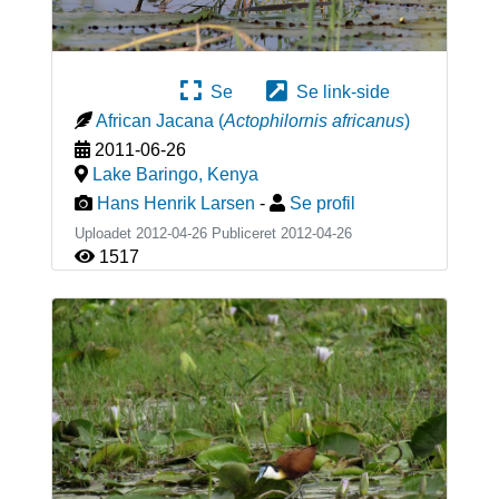
Se
Se link-side
African Jacana
(
Actophilornis africanus
)
2011-06-26
Lake Baringo
,
Kenya
Hans Henrik Larsen
-
Se profil
Uploadet 2012-04-26 Publiceret
2012-04-26
1517