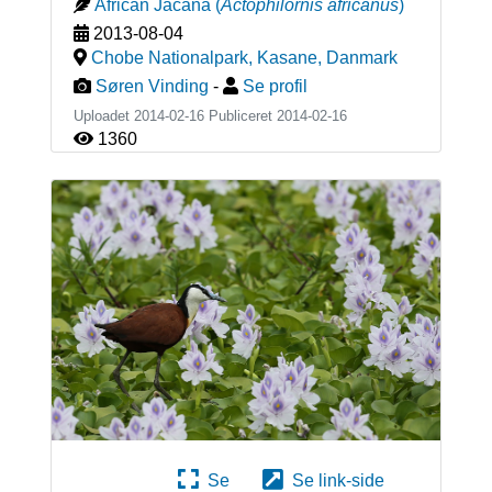
African Jacana
(
Actophilornis africanus
)
2013-08-04
Chobe Nationalpark, Kasane
,
Danmark
Søren Vinding
-
Se profil
Uploadet 2014-02-16 Publiceret
2014-02-16
1360
Se
Se link-side