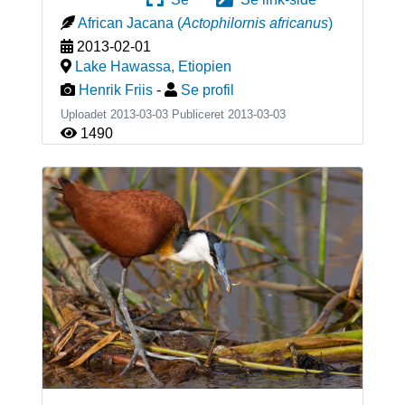
African Jacana
(
Actophilornis africanus
)
2013-02-01
Lake Hawassa
,
Etiopien
Henrik Friis
-
Se profil
Uploadet 2013-03-03 Publiceret
2013-03-03
1490