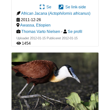
Se
Se link-side
African Jacana
(
Actophilornis africanus
)
2011-12-26
Awassa
,
Etiopien
Thomas Varto Nielsen
-
Se profil
Uploadet 2012-01-15 Publiceret
2012-01-15
1454