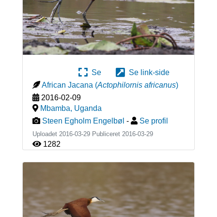
Se
Se link-side
African Jacana
(
Actophilornis africanus
)
2016-02-09
Mbamba
,
Uganda
Steen Egholm Engelbøl
-
Se profil
Uploadet 2016-03-29 Publiceret
2016-03-29
1282