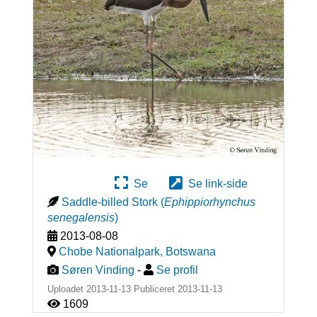
Se
Se link-side
Saddle-billed Stork
(
Ephippiorhynchus
senegalensis
)
2013-08-08
Chobe Nationalpark
,
Botswana
Søren Vinding
-
Se profil
Uploadet 2013-11-13 Publiceret
2013-11-13
1609