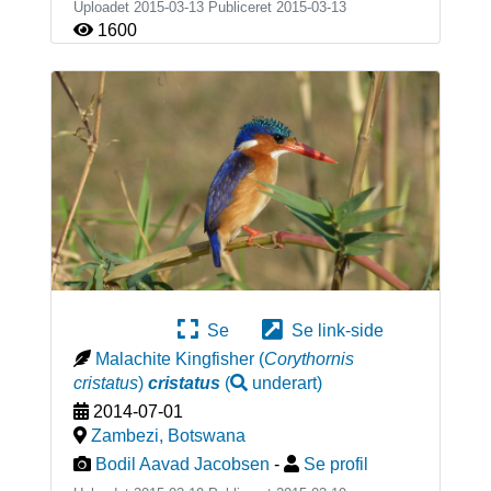
Uploadet 2015-03-13 Publiceret
2015-03-13
1600
Se
Se link-side
Malachite Kingfisher
(
Corythornis
cristatus
)
cristatus
(
underart
)
2014-07-01
Zambezi
,
Botswana
Bodil Aavad Jacobsen
-
Se profil