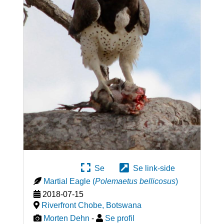
Se
Se link-side
Martial Eagle
(
Polemaetus bellicosus
)
2018-07-15
Riverfront Chobe
,
Botswana
Morten Dehn
-
Se profil