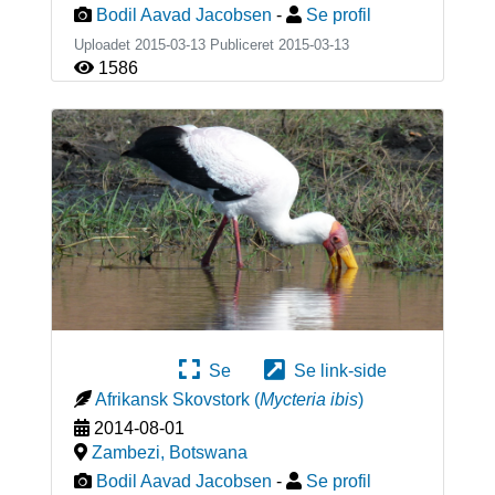
Bodil Aavad Jacobsen
-
Se profil
Uploadet 2015-03-13 Publiceret
2015-03-13
1586
Se
Se link-side
Afrikansk Skovstork
(
Mycteria ibis
)
2014-08-01
Zambezi
,
Botswana
Bodil Aavad Jacobsen
-
Se profil