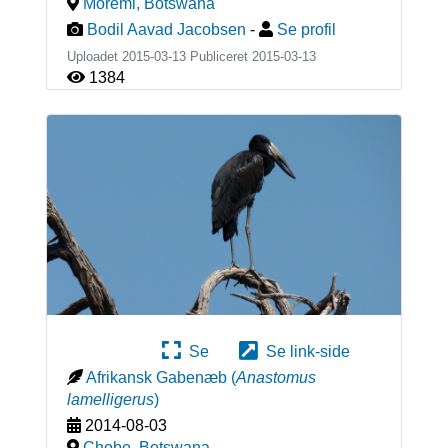
Moremi
,
Botswana
Bodil Aavad Jacobsen
-
Se profil
Uploadet 2015-03-13 Publiceret
2015-03-13
1384
Se
Se link-side
Afrikansk Gabenæb
(
Anastomus
lamelligerus
)
2014-08-03
Chobe
,
Botswana