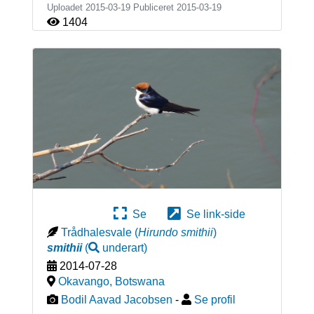
Uploadet 2015-03-19 Publiceret
2015-03-19
1404
Se
Se link-side
Trådhalesvale
(
Hirundo smithii
)
smithii
(
underart
)
2014-07-28
Okavango
,
Botswana
Bodil Aavad Jacobsen
-
Se profil