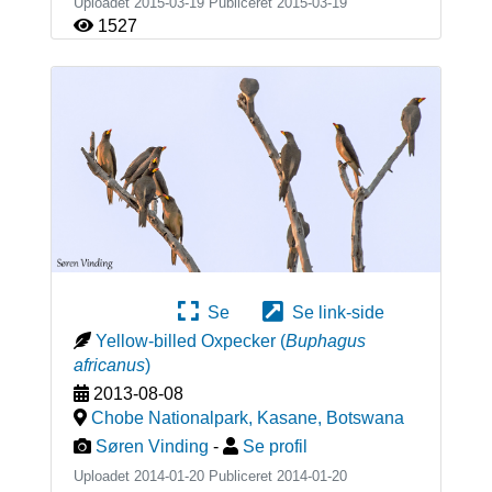
Uploadet 2015-03-19 Publiceret
2015-03-19
1527
Se
Se link-side
Yellow-billed Oxpecker
(
Buphagus
africanus
)
2013-08-08
Chobe Nationalpark, Kasane
,
Botswana
Søren Vinding
-
Se profil
Uploadet 2014-01-20 Publiceret
2014-01-20