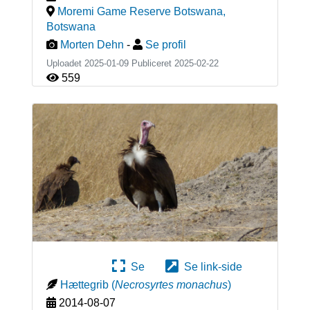
Moremi Game Reserve Botswana
,
Botswana
Morten Dehn
-
Se profil
Uploadet 2025-01-09 Publiceret
2025-02-22
559
Se
Se link-side
Hættegrib
(
Necrosyrtes monachus
)
2014-08-07