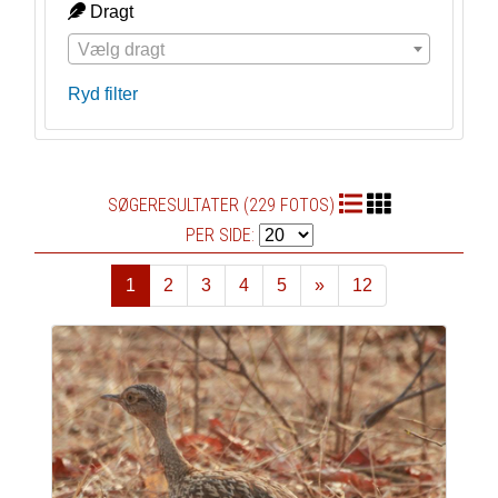
Dragt
Vælg dragt
Ryd filter
SØGERESULTATER (229 FOTOS)
PER SIDE:
1
2
3
4
5
»
12
Næste