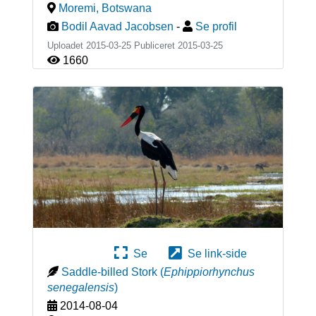
Moremi
,
Botswana
Bodil Aavad Jacobsen
-
Se profil
Uploadet 2015-03-25 Publiceret
2015-03-25
1660
Se
Se link-side
Saddle-billed Stork
(
Ephippiorhynchus
senegalensis
)
2014-08-04