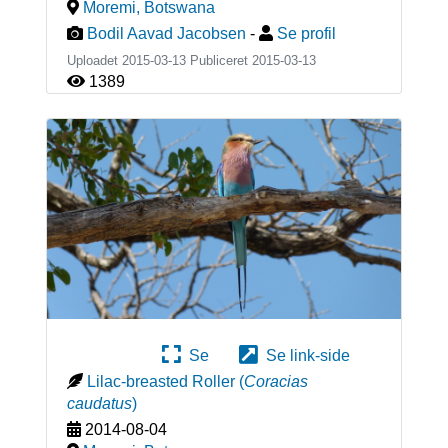
Moremi
,
Botswana
Bodil Aavad Jacobsen
-
Se profil
Uploadet 2015-03-13 Publiceret
2015-03-13
1389
Se
Se link-side
Lilac-breasted Roller
(
Coracias
caudatus
)
2014-08-04