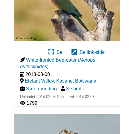
Se
Se link-side
White-fronted Bee-eater
(
Merops
bullockoides
)
2013-08-08
Elefant Valley, Kasane
,
Botswana
Søren Vinding
-
Se profil
Uploadet 2014-02-03 Publiceret
2014-02-03
1799