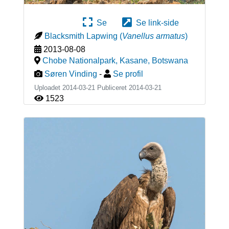
Se
Se link-side
Blacksmith Lapwing
(
Vanellus armatus
)
2013-08-08
Chobe Nationalpark, Kasane
,
Botswana
Søren Vinding
-
Se profil
Uploadet 2014-03-21 Publiceret
2014-03-21
1523