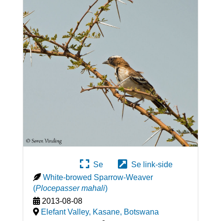
Se
Se link-side
White-browed Sparrow-Weaver
(
Plocepasser mahali
)
2013-08-08
Elefant Valley, Kasane
,
Botswana