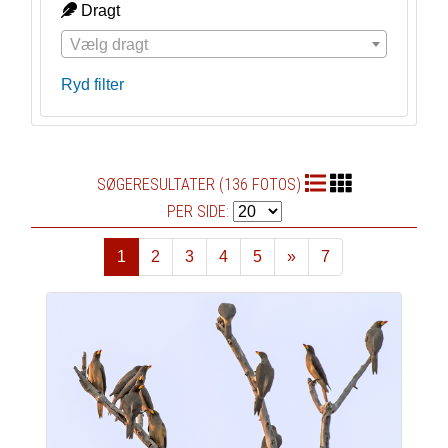
Dragt
Vælg dragt
Ryd filter
SØGERESULTATER (136 FOTOS)
PER SIDE:
1
2
3
4
5
»
7
Næste