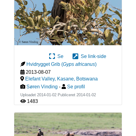
Se
Se link-side
Hvidrygget Grib
(
Gyps africanus
)
2013-08-07
Elefant Valley, Kasane
,
Botswana
Søren Vinding
-
Se profil
Uploadet 2014-01-02 Publiceret
2014-01-02
1483