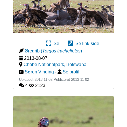
Se
Se link-side
Øregrib
(
Torgos tracheliotos
)
2013-08-07
Chobe Nationalpark
,
Botswana
Søren Vinding
-
Se profil
Uploadet 2013-11-02 Publiceret
2013-11-02
4
2123