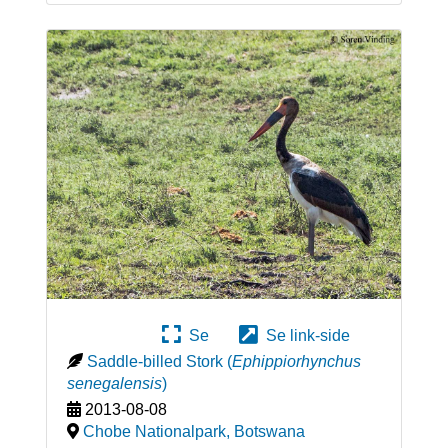
Se
Se link-side
Saddle-billed Stork
(
Ephippiorhynchus
senegalensis
)
2013-08-08
Chobe Nationalpark
,
Botswana