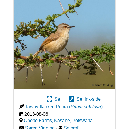
Se
Se link-side
Tawny-flanked Prinia
(
Prinia subflava
)
2013-08-06
Chobe Farms, Kasane
,
Botswana
Søren Vinding
-
Se profil