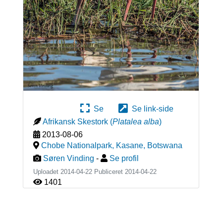
Se
Se link-side
Afrikansk Skestork
(
Platalea alba
)
2013-08-06
Chobe Nationalpark, Kasane
,
Botswana
Søren Vinding
-
Se profil
Uploadet 2014-04-22 Publiceret
2014-04-22
1401