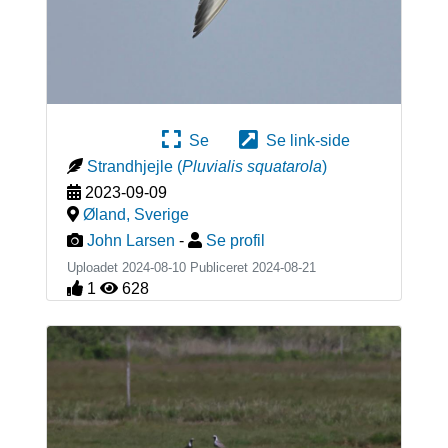
Se
Se link-side
Strandhjejle
(
Pluvialis squatarola
)
2023-09-09
Øland
,
Sverige
John Larsen
-
Se profil
Uploadet 2024-08-10 Publiceret
2024-08-21
1
628