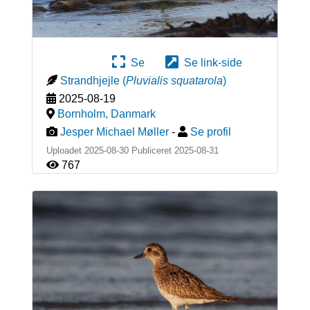
Se
Se link-side
Strandhjejle
(
Pluvialis squatarola
)
2025-08-19
Bornholm
,
Danmark
Jesper Michael Møller
-
Se profil
Uploadet 2025-08-30 Publiceret
2025-08-31
767