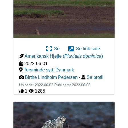
Se
Se link-side
Amerikansk Hjejle
(
Pluvialis dominica
)
2022-06-01
Torsminde syd
,
Danmark
Birthe Lindholm Pedersen
-
Se profil
Uploadet 2022-06-02 Publiceret
2022-06-06
1
1285