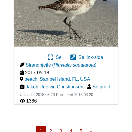
Se
Se link-side
Strandhjejle
(
Pluvialis squatarola
)
2017-05-18
beach, Sanibel Island, FL
,
USA
Jakob Ugelvig Christiansen
-
Se profil
Uploadet 2018-03-20 Publiceret
2018-03-20
1386
1
2
3
4
5
»