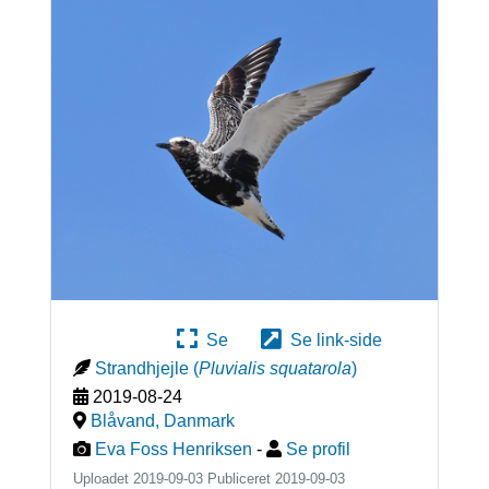
Se
Se link-side
Strandhjejle
(
Pluvialis squatarola
)
2019-08-24
Blåvand
,
Danmark
Eva Foss Henriksen
-
Se profil
Uploadet 2019-09-03 Publiceret
2019-09-03