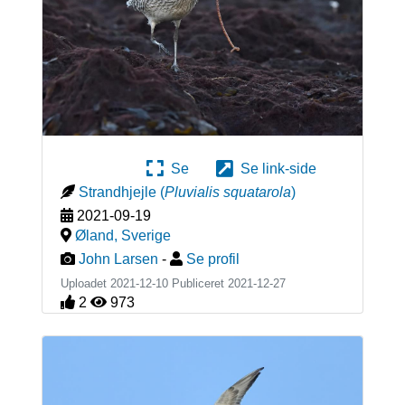
Se
Se link-side
Strandhjejle
(
Pluvialis squatarola
)
2021-09-19
Øland
,
Sverige
John Larsen
-
Se profil
Uploadet 2021-12-10 Publiceret
2021-12-27
2
973