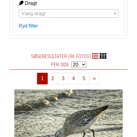
Dragt
Vælg dragt
Ryd filter
SØGERESULTATER (96 FOTOS)
PER SIDE:
1
2
3
4
5
»
Næste