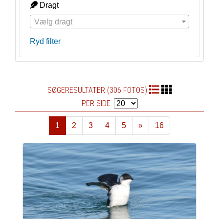
Dragt
Vælg dragt
Ryd filter
SØGERESULTATER (306 FOTOS)
PER SIDE:
1
2
3
4
5
»
16
Næste