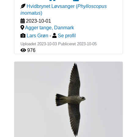
Hvidbrynet Løvsanger
(
Phylloscopus
inornatus
)
2023-10-01
Agger tange
,
Danmark
Lars Grøn
-
Se profil
Uploadet 2023-10-03 Publiceret
2023-10-05
976