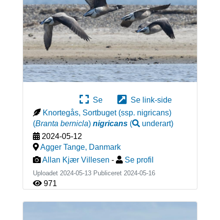
Se
Se link-side
Knortegås, Sortbuget (ssp. nigricans)
(
Branta bernicla
)
nigricans
(
underart
)
2024-05-12
Agger Tange
,
Danmark
Allan Kjær Villesen
-
Se profil
Uploadet 2024-05-13 Publiceret
2024-05-16
971