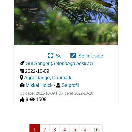
Se
Se link-side
Gul Sanger
(
Setophaga aestiva
)
2022-10-09
Agger tange
,
Danmark
Mikkel Holck
-
Se profil
Uploadet 2022-10-09 Publiceret
2022-10-10
8
1509
1
2
3
4
5
»
16