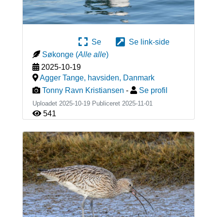
Se
Se link-side
Søkonge
(
Alle alle
)
2025-10-19
Agger Tange, havsiden
,
Danmark
Tonny Ravn Kristiansen
-
Se profil
Uploadet 2025-10-19 Publiceret
2025-11-01
541