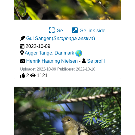
Se
Se link-side
Gul Sanger
(
Setophaga aestiva
)
2022-10-09
Agger Tange
,
Danmark
Henrik Haaning Nielsen
-
Se profil
Uploadet 2022-10-09 Publiceret
2022-10-10
2
1121