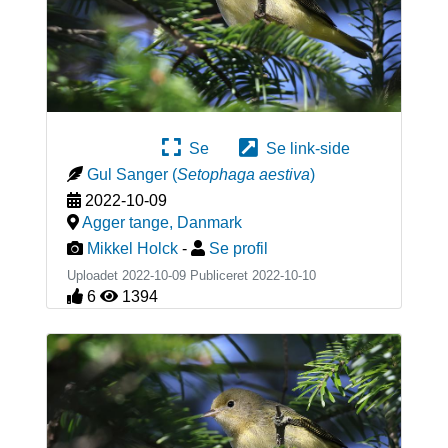
Se
Se link-side
Gul Sanger
(
Setophaga aestiva
)
2022-10-09
Agger tange
,
Danmark
Mikkel Holck
-
Se profil
Uploadet 2022-10-09 Publiceret
2022-10-10
6
1394