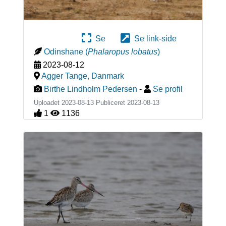
Se
Se link-side
Odinshane
(
Phalaropus lobatus
)
2023-08-12
Agger Tange
,
Danmark
Birthe Lindholm Pedersen
-
Se profil
Uploadet 2023-08-13 Publiceret
2023-08-13
1
1136