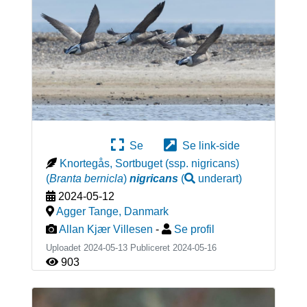
Se
Se link-side
Knortegås, Sortbuget (ssp. nigricans)
(
Branta bernicla
)
nigricans
(
underart
)
2024-05-12
Agger Tange
,
Danmark
Allan Kjær Villesen
-
Se profil
Uploadet 2024-05-13 Publiceret
2024-05-16
903