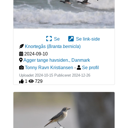
Se
Se link-side
Knortegås
(
Branta bernicla
)
2024-09-10
Agger tange havsiden.
,
Danmark
Tonny Ravn Kristiansen
-
Se profil
Uploadet 2024-10-15 Publiceret
2024-12-26
1
729