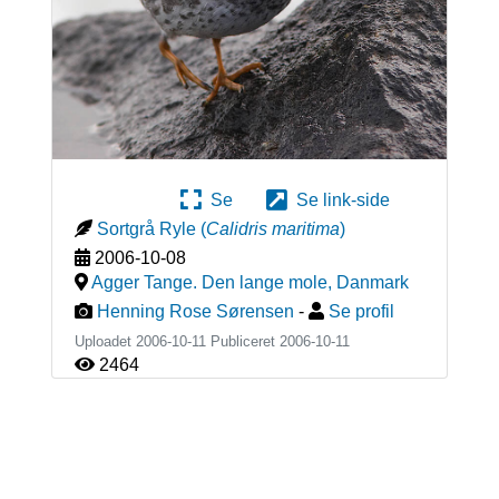
Se
Se link-side
Sortgrå Ryle
(
Calidris maritima
)
2006-10-08
Agger Tange. Den lange mole
,
Danmark
Henning Rose Sørensen
-
Se profil
Uploadet 2006-10-11 Publiceret
2006-10-11
2464