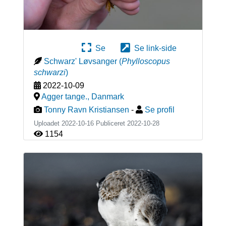
Se
Se link-side
Schwarz' Løvsanger
(
Phylloscopus
schwarzi
)
2022-10-09
Agger tange.
,
Danmark
Tonny Ravn Kristiansen
-
Se profil
Uploadet 2022-10-16 Publiceret
2022-10-28
1154