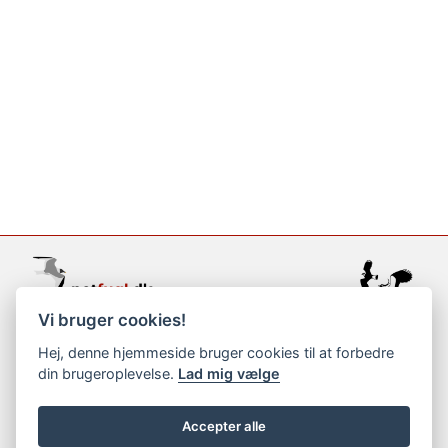
Vi bruger cookies!
support@netfugl.dk
Hej, denne hjemmeside bruger cookies til at forbedre
din brugeroplevelse.
Lad mig vælge
copyright © 2002-2023
Accepter alle