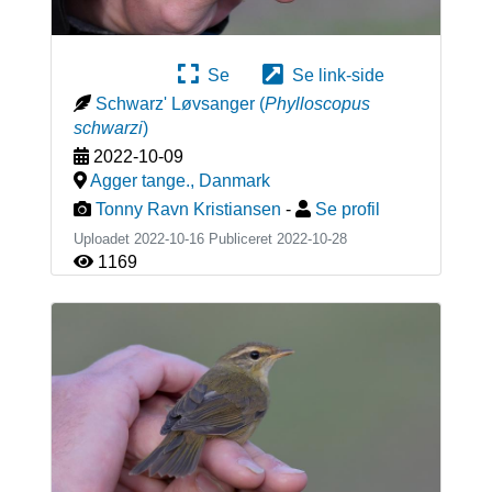
Se
Se link-side
Schwarz' Løvsanger
(
Phylloscopus
schwarzi
)
2022-10-09
Agger tange.
,
Danmark
Tonny Ravn Kristiansen
-
Se profil
Uploadet 2022-10-16 Publiceret
2022-10-28
1169