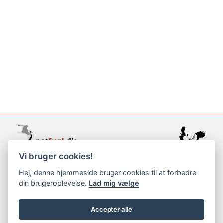
Vi bruger cookies!
support@netfugl.dk
Hej, denne hjemmeside bruger cookies til at forbedre
din brugeroplevelse.
Lad mig vælge
copyright © 2002-2023
Accepter alle