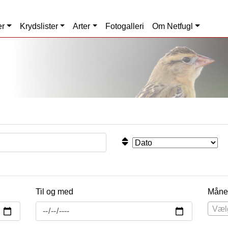
er
Krydslister
Arter
Fotogalleri
Om Netfugl
Til og med
Måne
Væl