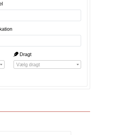
el
kation
Dragt
Vælg dragt