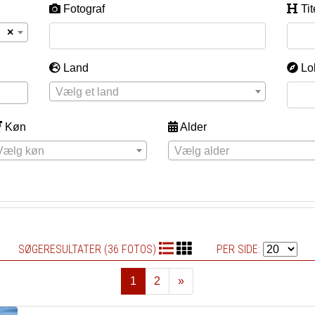
Fotograf
Tit
×
Land
Lo
Vælg et land
Køn
Alder
Vælg køn
Vælg alder
SØGERESULTATER (36 FOTOS)
PER SIDE:
1
2
»
Næste