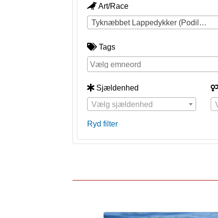
Art/Race
Tyknæbbet Lappedykker (Podilymbus podiceps)
Tags
Sjældenhed
Vælg sjældenhed
Ryd filter