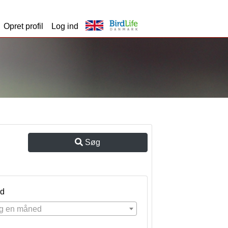
Opret profil
Log ind
Søg
d
g en måned