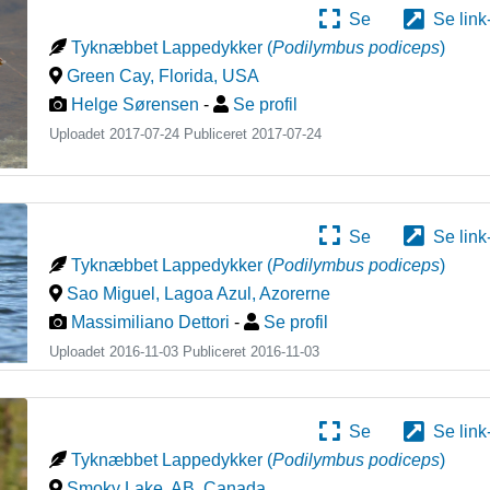
Se
Se link
Tyknæbbet Lappedykker
(
Podilymbus podiceps
)
Green Cay, Florida
,
USA
Helge Sørensen
-
Se profil
Uploadet 2017-07-24 Publiceret
2017-07-24
Se
Se link
Tyknæbbet Lappedykker
(
Podilymbus podiceps
)
Sao Miguel, Lagoa Azul
,
Azorerne
Massimiliano Dettori
-
Se profil
Uploadet 2016-11-03 Publiceret
2016-11-03
Se
Se link
Tyknæbbet Lappedykker
(
Podilymbus podiceps
)
Smoky Lake, AB
,
Canada