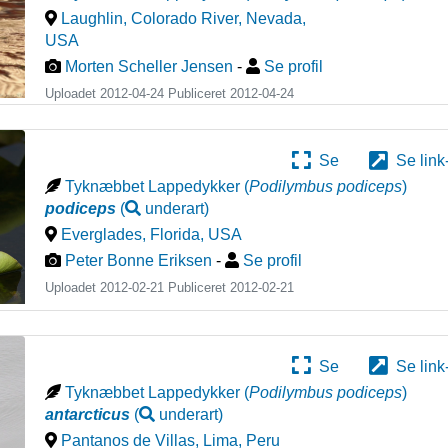
Laughlin, Colorado River, Nevada
,
USA
Morten Scheller Jensen
-
Se profil
Uploadet 2012-04-24 Publiceret
2012-04-24
Se
Se link
Tyknæbbet Lappedykker
(
Podilymbus podiceps
)
podiceps
(
underart
)
Everglades, Florida
,
USA
Peter Bonne Eriksen
-
Se profil
Uploadet 2012-02-21 Publiceret
2012-02-21
Se
Se link
Tyknæbbet Lappedykker
(
Podilymbus podiceps
)
antarcticus
(
underart
)
Pantanos de Villas, Lima
,
Peru