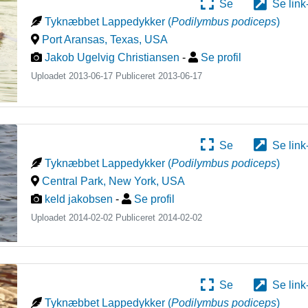
Se
Se link
Tyknæbbet Lappedykker
(
Podilymbus podiceps
)
Port Aransas, Texas
,
USA
Jakob Ugelvig Christiansen
-
Se profil
Uploadet 2013-06-17 Publiceret
2013-06-17
Se
Se link
Tyknæbbet Lappedykker
(
Podilymbus podiceps
)
Central Park, New York
,
USA
keld jakobsen
-
Se profil
Uploadet 2014-02-02 Publiceret
2014-02-02
Se
Se link
Tyknæbbet Lappedykker
(
Podilymbus podiceps
)