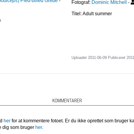
podiceps
)
Pied-billed Grebe
-
Fotograf:
Dominic Mitchell
-
Titel: Adult summer
)
Uploadet 2011-06-09 Publiceret
201
KOMMENTARER
nd
her
for at kommentere fotoet. Er du ikke oprettet som bruger k
e dig som bruger
her.