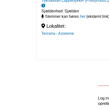
Tyknæbbet Lappedykker
(
Podilymbus 
Sjældenhed:
Sjælden
Stemmer kan høres
her
(eksternt link
Lokalitet:
Terceira
- Azorerne
Log i
oprett