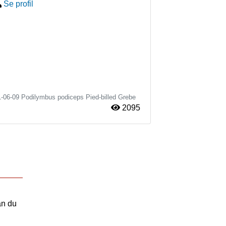
Se profil
1-06-09
Podilymbus podiceps
Pied-billed Grebe
2095
an du