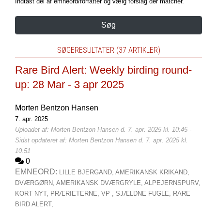
Indtast del af emneord/forfatter og vælg forslag der matcher.
Søg
SØGERESULTATER (37 ARTIKLER)
Rare Bird Alert: Weekly birding round-
up: 28 Mar - 3 apr 2025
Morten Bentzon Hansen
7. apr. 2025
Uploadet af: Morten Bentzon Hansen d. 7. apr. 2025 kl. 10:45 -
Sidst opdateret af: Morten Bentzon Hansen d. 7. apr. 2025 kl.
10:51
0
EMNEORD:
LILLE BJERGAND,
AMERIKANSK KRIKAND,
DVÆRGØRN,
AMERIKANSK DVÆRGRYLE,
ALPEJERNSPURV,
KORT NYT,
PRÆRIETERNE,
VP ,
SJÆLDNE FUGLE,
RARE
BIRD ALERT,