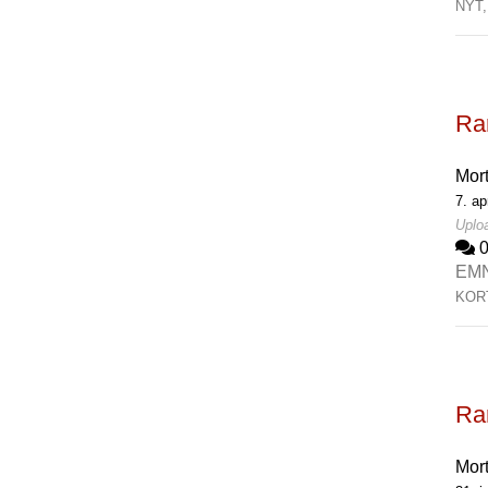
NYT
Rar
Mor
7. ap
Uploa
EM
KOR
Rar
Mor