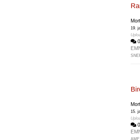
Rar
Mor
19. j
Uploa
EM
SNE
Bi
Mor
15. j
Uploa
EM
AME