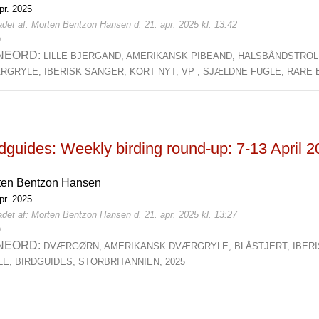
pr. 2025
det af: Morten Bentzon Hansen d. 21. apr. 2025 kl. 13:42
0
NEORD:
LILLE BJERGAND,
AMERIKANSK PIBEAND,
HALSBÅNDSTROL
RGRYLE,
IBERISK SANGER,
KORT NYT,
VP ,
SJÆLDNE FUGLE,
RARE B
dguides: Weekly birding round-up: 7-13 April 
ten Bentzon Hansen
pr. 2025
det af: Morten Bentzon Hansen d. 21. apr. 2025 kl. 13:27
0
NEORD:
DVÆRGØRN,
AMERIKANSK DVÆRGRYLE,
BLÅSTJERT,
IBER
LE,
BIRDGUIDES,
STORBRITANNIEN,
2025