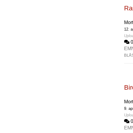
Rar
Mor
12. a
Uploa
EM
BLÅ
Bir
Mor
9. ap
Uploa
EM