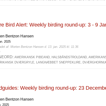
e Bird Alert: Weekly birding round-up: 3 - 9 J
ten Bentzon Hansen
an. 2025
det af: Morten Bentzon Hansen d. 13. jan. 2025 kl. 11:36
0
NEORD:
AMERIKANSK PIBEAND,
HALSBÅNDSTROLDAND,
AMERIKAN
RIKANSK DVÆRGRYLE,
LANGNÆBBET SNEPPEKLIRE,
DVÆRGHORNU
rdguides: Weekly birding round-up: 23 Decemb
ten Bentzon Hansen
n. 2025