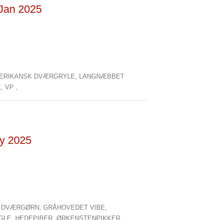
 Jan 2025
ERIKANSK DVÆRGRYLE,
LANGNÆBBET
E,
VP ,
ry 2025
,
DVÆRGØRN,
GRÅHOVEDET VIBE,
GLE,
HEDEPIBER,
ØRKENSTENPIKKER,