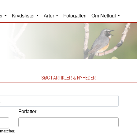
er
Krydslister
Arter
Fotogalleri
Om Netfugl
SØG I ARTIKLER & NYHEDER
Forfatter:
 matcher.