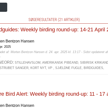
SØGERESULTATER (21 ARTIKLER)
dguides: Weekly birding round-up: 14-21 April
ten Bentzon Hansen
pr. 2025
det af: Morten Bentzon Hansen d. 24. apr. 2025 kl. 13:17 - Sidst opdateret a
0
NEORD:
STILLEHAVSLOM,
AMERIKANSK PIBEAND,
SIBIRISK KRIKAN
STRUBET SANGER,
KORT NYT,
VP ,
SJÆLDNE FUGLE,
BIRDGUIDES,
e Bird Alert: Weekly birding round-up: 11 - 17
ten Bentzon Hansen