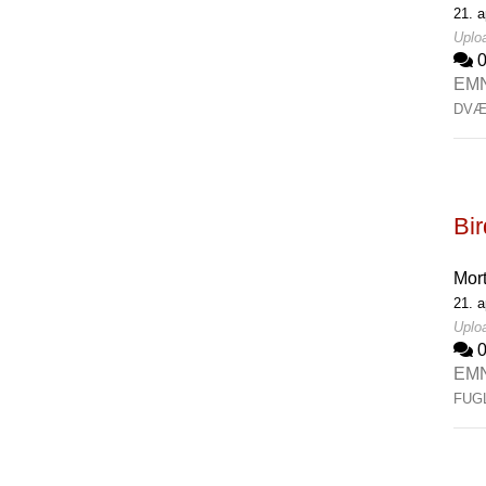
21. a
Uploa
EM
DVÆ
Bir
Mor
21. a
Uploa
EM
FUG