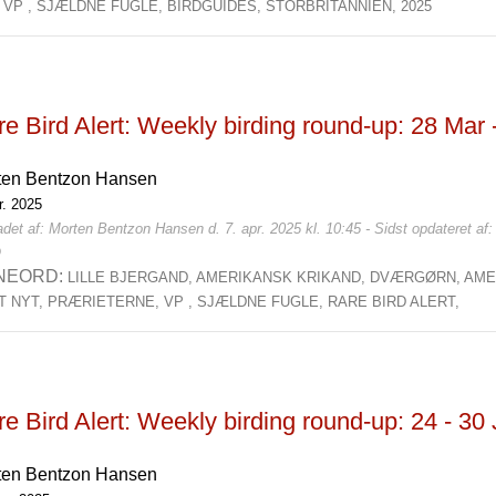
,
VP ,
SJÆLDNE FUGLE,
BIRDGUIDES,
STORBRITANNIEN,
2025
e Bird Alert: Weekly birding round-up: 28 Mar 
ten Bentzon Hansen
r. 2025
det af: Morten Bentzon Hansen d. 7. apr. 2025 kl. 10:45 - Sidst opdateret af
0
NEORD:
LILLE BJERGAND,
AMERIKANSK KRIKAND,
DVÆRGØRN,
AME
T NYT,
PRÆRIETERNE,
VP ,
SJÆLDNE FUGLE,
RARE BIRD ALERT,
e Bird Alert: Weekly birding round-up: 24 - 30
ten Bentzon Hansen