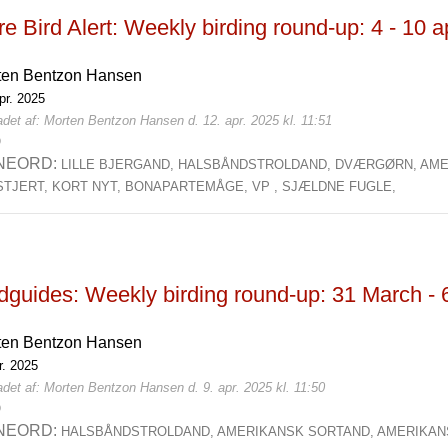
e Bird Alert: Weekly birding round-up: 4 - 10 
ten Bentzon Hansen
pr. 2025
det af: Morten Bentzon Hansen d. 12. apr. 2025 kl. 11:51
0
NEORD:
LILLE BJERGAND,
HALSBÅNDSTROLDAND,
DVÆRGØRN,
AME
STJERT,
KORT NYT,
BONAPARTEMÅGE,
VP ,
SJÆLDNE FUGLE,
dguides: Weekly birding round-up: 31 March - 
ten Bentzon Hansen
r. 2025
det af: Morten Bentzon Hansen d. 9. apr. 2025 kl. 11:50
0
NEORD:
HALSBÅNDSTROLDAND,
AMERIKANSK SORTAND,
AMERIKAN