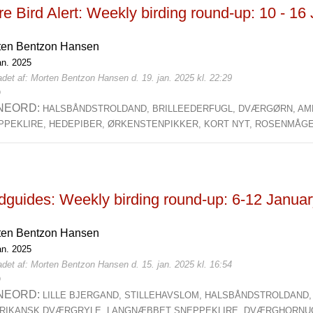
e Bird Alert: Weekly birding round-up: 10 - 16
ten Bentzon Hansen
an. 2025
det af: Morten Bentzon Hansen d. 19. jan. 2025 kl. 22:29
0
NEORD:
HALSBÅNDSTROLDAND,
BRILLEEDERFUGL,
DVÆRGØRN,
AM
PPEKLIRE,
HEDEPIBER,
ØRKENSTENPIKKER,
KORT NYT,
ROSENMÅG
rdguides: Weekly birding round-up: 6-12 Janua
ten Bentzon Hansen
an. 2025
det af: Morten Bentzon Hansen d. 15. jan. 2025 kl. 16:54
0
NEORD:
LILLE BJERGAND,
STILLEHAVSLOM,
HALSBÅNDSTROLDAND
RIKANSK DVÆRGRYLE,
LANGNÆBBET SNEPPEKLIRE,
DVÆRGHORNU