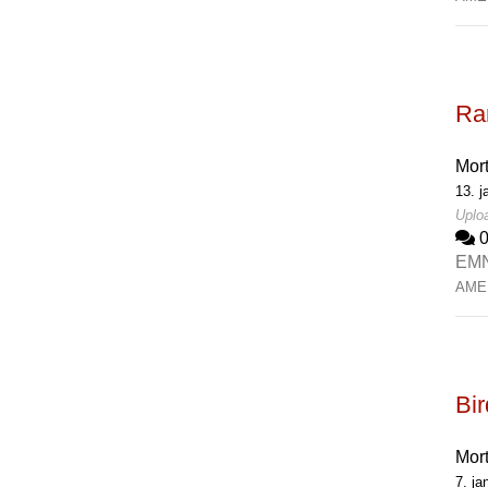
Rar
Mor
13. j
Uploa
EM
AME
Bi
Mor
7. ja