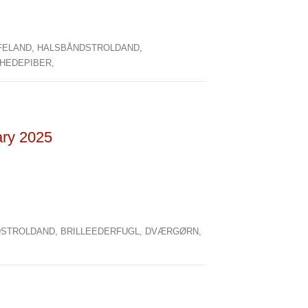
FELAND,
HALSBÅNDSTROLDAND,
HEDEPIBER,
ary 2025
DSTROLDAND,
BRILLEEDERFUGL,
DVÆRGØRN,