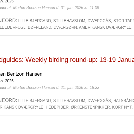
an. 2025
det af: Morten Bentzon Hansen d. 31. jan. 2025 kl. 11:09
0
NEORD:
LILLE BJERGAND,
STILLEHAVSLOM,
DVÆRGGÅS,
STOR TAF
LLEEDERFUGL,
BØFFELAND,
DVÆRGØRN,
AMERIKANSK DVÆRGRYLE,
rdguides: Weekly birding round-up: 13-19 Janu
ten Bentzon Hansen
an. 2025
det af: Morten Bentzon Hansen d. 21. jan. 2025 kl. 16:22
0
NEORD:
LILLE BJERGAND,
STILLEHAVSLOM,
DVÆRGGÅS,
HALSBÅN
RIKANSK DVÆRGRYLE,
HEDEPIBER,
ØRKENSTENPIKKER,
KORT NYT,