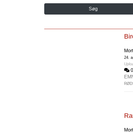
Søg
Bir
Mor
24. a
Uploa
EM
RØD
Rar
Mor