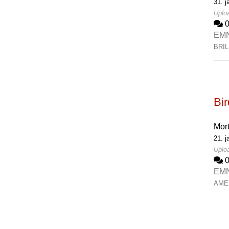
31. j
Uploa
EM
BRI
Bi
Mor
21. j
Uploa
EM
AME