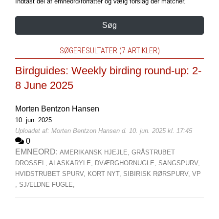
Indtast del af emneord/forfatter og vælg forslag der matcher.
Søg
SØGERESULTATER (7 ARTIKLER)
Birdguides: Weekly birding round-up: 2-
8 June 2025
Morten Bentzon Hansen
10. jun. 2025
Uploadet af: Morten Bentzon Hansen d. 10. jun. 2025 kl. 17:45
0
EMNEORD:
AMERIKANSK HJEJLE,
GRÅSTRUBET
DROSSEL,
ALASKARYLE,
DVÆRGHORNUGLE,
SANGSPURV,
HVIDSTRUBET SPURV,
KORT NYT,
SIBIRISK RØRSPURV,
VP
,
SJÆLDNE FUGLE,