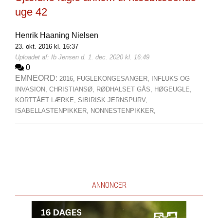
uge 42
Henrik Haaning Nielsen
23. okt. 2016 kl. 16:37
Uploadet af: Ib Jensen d. 1. dec. 2020 kl. 16:49
0
EMNEORD:
2016,
FUGLEKONGESANGER,
INFLUKS OG
INVASION,
CHRISTIANSØ,
RØDHALSET GÅS,
HØGEUGLE,
KORTTÅET LÆRKE,
SIBIRISK JERNSPURV,
ISABELLASTENPIKKER,
NONNESTENPIKKER,
ANNONCER