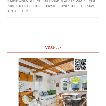
EMNEORD:
NFL (NY FOR LANDET/FØRSTEGANGSFUND),
2010,
FUGLE I FELTEN,
BOBWHITE,
HVIDSTRUBET SPURV,
ARTIKEL,
HITS
ANNONCER