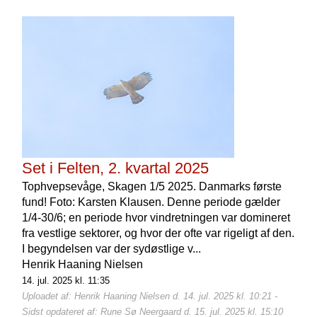
Set i Felten, 2. kvartal 2025
Tophvepsevåge, Skagen 1/5 2025. Danmarks første
fund! Foto: Karsten Klausen. Denne periode gælder
1/4-30/6; en periode hvor vindretningen var domineret
fra vestlige sektorer, og hvor der ofte var rigeligt af den.
I begyndelsen var der sydøstlige v...
Henrik Haaning Nielsen
14. jul. 2025 kl. 11:35
Uploadet af: Henrik Haaning Nielsen d. 14. jul. 2025 kl. 10:21 -
Sidst opdateret af: Rune Sø Neergaard d. 15. jul. 2025 kl. 15:10