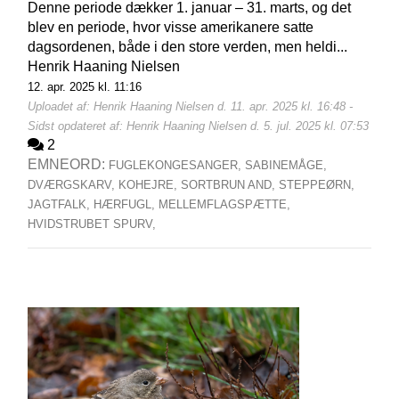
Denne periode dækker 1. januar – 31. marts, og det
blev en periode, hvor visse amerikanere satte
dagsordenen, både i den store verden, men heldi...
Henrik Haaning Nielsen
12. apr. 2025 kl. 11:16
Uploadet af: Henrik Haaning Nielsen d. 11. apr. 2025 kl. 16:48 -
Sidst opdateret af: Henrik Haaning Nielsen d. 5. jul. 2025 kl. 07:53
2
EMNEORD:
FUGLEKONGESANGER,
SABINEMÅGE,
DVÆRGSKARV,
KOHEJRE,
SORTBRUN AND,
STEPPEØRN,
JAGTFALK,
HÆRFUGL,
MELLEMFLAGSPÆTTE,
HVIDSTRUBET SPURV,