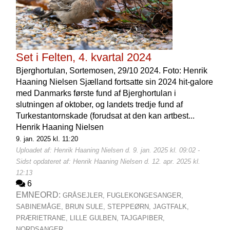
Set i Felten, 4. kvartal 2024
Bjerghortulan, Sortemosen, 29/10 2024. Foto: Henrik
Haaning Nielsen Sjælland fortsatte sin 2024 hit-galore
med Danmarks første fund af Bjerghortulan i
slutningen af oktober, og landets tredje fund af
Turkestantornskade (forudsat at den kan artbest...
Henrik Haaning Nielsen
9. jan. 2025 kl. 11:20
Uploadet af: Henrik Haaning Nielsen d. 9. jan. 2025 kl. 09:02 -
Sidst opdateret af: Henrik Haaning Nielsen d. 12. apr. 2025 kl.
12:13
6
EMNEORD:
GRÅSEJLER,
FUGLEKONGESANGER,
SABINEMÅGE,
BRUN SULE,
STEPPEØRN,
JAGTFALK,
PRÆRIETRANE,
LILLE GULBEN,
TAJGAPIBER,
NORDSANGER,