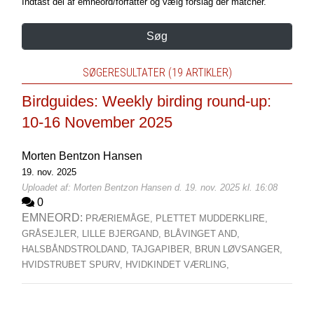
Indtast del af emneord/forfatter og vælg forslag der matcher.
Søg
SØGERESULTATER (19 ARTIKLER)
Birdguides: Weekly birding round-up:
10-16 November 2025
Morten Bentzon Hansen
19. nov. 2025
Uploadet af: Morten Bentzon Hansen d. 19. nov. 2025 kl. 16:08
0
EMNEORD:
PRÆRIEMÅGE,
PLETTET MUDDERKLIRE,
GRÅSEJLER,
LILLE BJERGAND,
BLÅVINGET AND,
HALSBÅNDSTROLDAND,
TAJGAPIBER,
BRUN LØVSANGER,
HVIDSTRUBET SPURV,
HVIDKINDET VÆRLING,