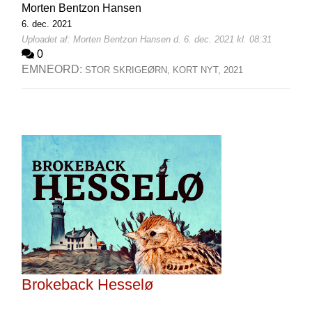
Morten Bentzon Hansen
6. dec. 2021
Uploadet af: Morten Bentzon Hansen d. 6. dec. 2021 kl. 08:31
0
EMNEORD:
STOR SKRIGEØRN,
KORT NYT,
2021
Brokeback Hesselø