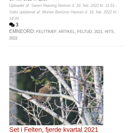
Uploadet af: Søren Haaning Nielsen d. 16. feb. 2022 kl. 11:51 -
Sidst opdateret af: Morten Bentzon Hansen d. 16. feb. 2022 kl.
14:20
3
EMNEORD:
FELTTRÆF,
ARTIKEL,
FELTUD,
2021,
HITS,
2022
Set i Felten, fjerde kvartal 2021