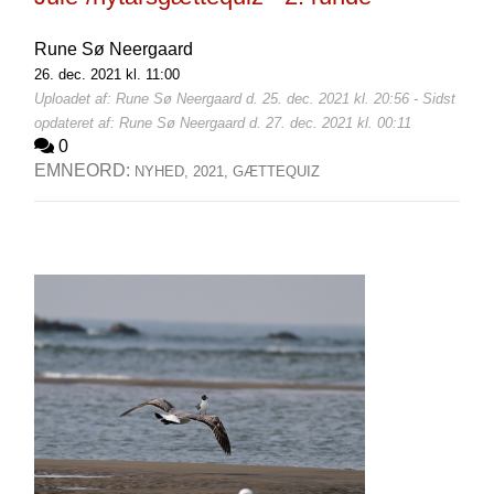
Rune Sø Neergaard
26. dec. 2021 kl. 11:00
Uploadet af: Rune Sø Neergaard d. 25. dec. 2021 kl. 20:56 - Sidst
opdateret af: Rune Sø Neergaard d. 27. dec. 2021 kl. 00:11
0
EMNEORD:
NYHED,
2021,
GÆTTEQUIZ