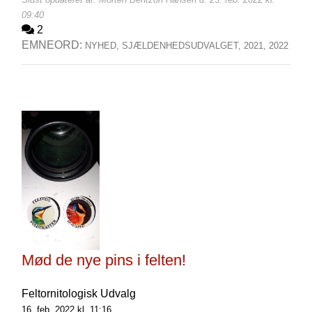
09:40
2
EMNEORD:
NYHED,
SJÆLDENHEDSUDVALGET,
2021,
2022
Mød de nye pins i felten!
Feltornitologisk Udvalg
16. feb. 2022 kl. 11:16