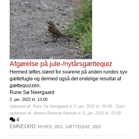
Afgørelse på jule-/nytårsgættequiz
Hermed løftes sløret for svarene på anden rundes syv
gættefugle og dermed også det endelige resultat af
gættequizzen.
Rune Sø Neergaard
2. jan. 2022 kl. 13:00
Uploadet af: Rune Sø Neergaard d. 2. jan. 2022 kl. 00:09 - Sidst
opdateret af: Morten Bentzon Hansen d. 5. jan. 2022 kl. 10:09
4
EMNEORD:
NYHED,
2021,
GÆTTEQUIZ,
2022