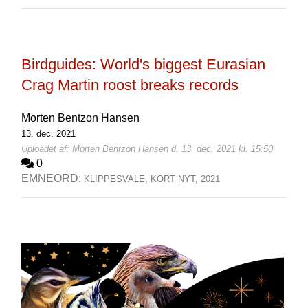
Birdguides: World's biggest Eurasian
Crag Martin roost breaks records
Morten Bentzon Hansen
13. dec. 2021
Uploadet af: Morten Bentzon Hansen d. 13. dec. 2021 kl. 15:50
0
EMNEORD:
KLIPPESVALE,
KORT NYT,
2021