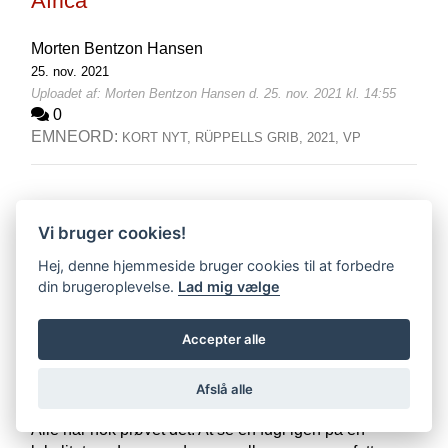
Africa
Morten Bentzon Hansen
25. nov. 2021
Uploadet af: Morten Bentzon Hansen d. 25. nov. 2021 kl. 14:55
0
EMNEORD:
KORT NYT,
RÜPPELLS GRIB,
2021,
VP
Vi bruger cookies!
Hej, denne hjemmeside bruger cookies til at forbedre
din brugeroplevelse.
Lad mig vælge
Accepter alle
Afslå alle
The Two Bird Theory
Alle har nok prøvet det. At se en fugl igen på en