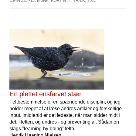
EMNEORD:
MUNK,
KORT NYT,
TRÆK,
2021
En plettet ensfarvet stær
Feltbestemmelse er en spændende disciplin, og jeg
holder meget af at læse andres artikler og forskellige
input. Imidlertid er det fedeste, når man sidder midt i
det, i felten, og undres - og prøver ting af. Sådan en
slags "learning-by-doing" feltb...
Henrik Haaning Nielsen