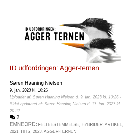
ID udfordringen: Agger-ternen
Søren Haaning Nielsen
9. jan. 2023 kl. 10:26
Uploadet af: Søren Haaning Nielsen d. 9. jan. 2023 kl. 10:26 -
Sidst opdateret af: Søren Haaning Nielsen d. 13. jan. 2023 kl.
20:22
2
EMNEORD:
FELTBESTEMMELSE,
HYBRIDER,
ARTIKEL,
2021,
HITS,
2023,
AGGER-TERNEN