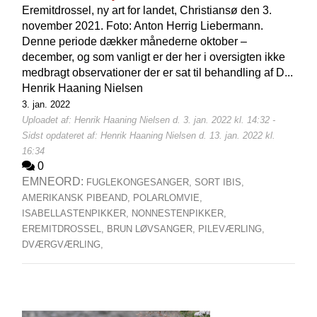
Eremitdrossel, ny art for landet, Christiansø den 3.
november 2021. Foto: Anton Herrig Liebermann.
Denne periode dækker månederne oktober –
december, og som vanligt er der her i oversigten ikke
medbragt observationer der er sat til behandling af D...
Henrik Haaning Nielsen
3. jan. 2022
Uploadet af: Henrik Haaning Nielsen d. 3. jan. 2022 kl. 14:32 -
Sidst opdateret af: Henrik Haaning Nielsen d. 13. jan. 2022 kl.
16:34
0
EMNEORD:
FUGLEKONGESANGER,
SORT IBIS,
AMERIKANSK PIBEAND,
POLARLOMVIE,
ISABELLASTENPIKKER,
NONNESTENPIKKER,
EREMITDROSSEL,
BRUN LØVSANGER,
PILEVÆRLING,
DVÆRGVÆRLING,