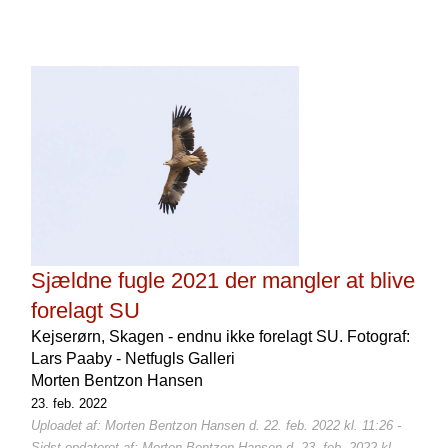
Sjældne fugle 2021 der mangler at blive
forelagt SU
Kejserørn, Skagen - endnu ikke forelagt SU. Fotograf:
Lars Paaby - Netfugls Galleri
Morten Bentzon Hansen
23. feb. 2022
Uploadet af: Morten Bentzon Hansen d. 22. feb. 2022 kl. 11:26 -
Sidst opdateret af: Morten Bentzon Hansen d. 23. feb. 2022 kl.