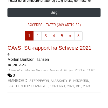
Indtast del af emneord/forfatter og vælg forslag der matcher.
Søg
SØGERESULTATER (369 ARTIKLER)
1
2
3
4
5
»
8
Næste
CAvS: SU-rapport fra Schweiz 2021
e
Morten Bentzon Hansen
10. jan. 2023
Uploadet af: Morten Bentzon Hansen d. 10. jan. 2023 kl. 11:04
0
EMNEORD:
STEPPEØRN,
ALASKARYLE,
HØGEØRN,
SJÆLDENHEDSUDVALGET,
KORT NYT,
2021,
VP ,
2023