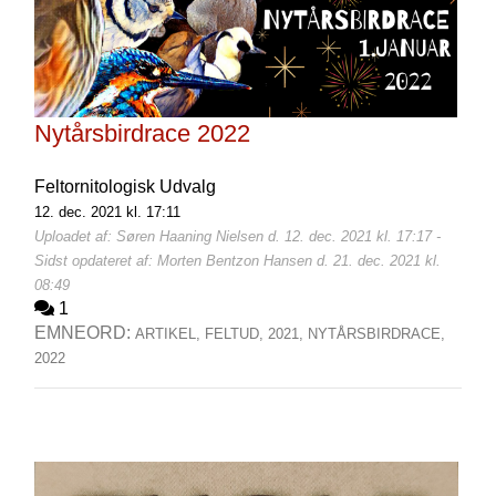
Nytårsbirdrace 2022
Feltornitologisk Udvalg
12. dec. 2021 kl. 17:11
Uploadet af: Søren Haaning Nielsen d. 12. dec. 2021 kl. 17:17 -
Sidst opdateret af: Morten Bentzon Hansen d. 21. dec. 2021 kl.
08:49
1
EMNEORD:
ARTIKEL,
FELTUD,
2021,
NYTÅRSBIRDRACE,
2022