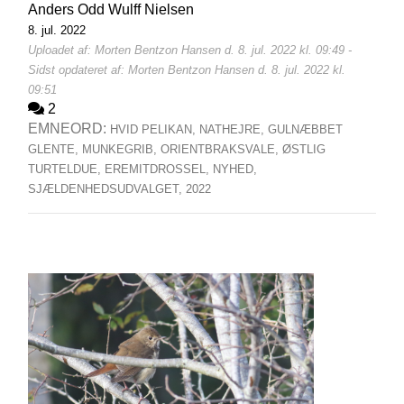
Anders Odd Wulff Nielsen
8. jul. 2022
Uploadet af: Morten Bentzon Hansen d. 8. jul. 2022 kl. 09:49 -
Sidst opdateret af: Morten Bentzon Hansen d. 8. jul. 2022 kl.
09:51
2
EMNEORD:
HVID PELIKAN,
NATHEJRE,
GULNÆBBET
GLENTE,
MUNKEGRIB,
ORIENTBRAKSVALE,
ØSTLIG
TURTELDUE,
EREMITDROSSEL,
NYHED,
SJÆLDENHEDSUDVALGET,
2022