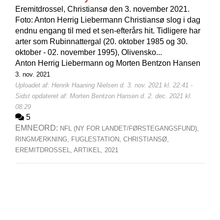
Eremitdrossel, Christiansø den 3. november 2021.
Foto: Anton Herrig Liebermann Christiansø slog i dag
endnu engang til med et sen-efterårs hit. Tidligere har
arter som Rubinnattergal (20. oktober 1985 og 30.
oktober - 02. november 1995), Olivensko...
Anton Herrig Liebermann og Morten Bentzon Hansen
3. nov. 2021
Uploadet af: Henrik Haaning Nielsen d. 3. nov. 2021 kl. 22:41 -
Sidst opdateret af: Morten Bentzon Hansen d. 2. dec. 2021 kl.
08:29
5
EMNEORD:
NFL (NY FOR LANDET/FØRSTEGANGSFUND),
RINGMÆRKNING,
FUGLESTATION,
CHRISTIANSØ,
EREMITDROSSEL,
ARTIKEL,
2021