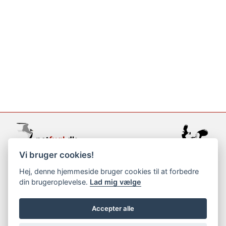
Vi bruger cookies!
support@netfugl.dk
Hej, denne hjemmeside bruger cookies til at forbedre
din brugeroplevelse.
Lad mig vælge
copyright © 2002-2023
Accepter alle