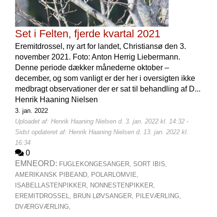
Set i Felten, fjerde kvartal 2021
Eremitdrossel, ny art for landet, Christiansø den 3.
november 2021. Foto: Anton Herrig Liebermann.
Denne periode dækker månederne oktober –
december, og som vanligt er der her i oversigten ikke
medbragt observationer der er sat til behandling af D...
Henrik Haaning Nielsen
3. jan. 2022
Uploadet af: Henrik Haaning Nielsen d. 3. jan. 2022 kl. 14:32 -
Sidst opdateret af: Henrik Haaning Nielsen d. 13. jan. 2022 kl.
16:34
0
EMNEORD:
FUGLEKONGESANGER,
SORT IBIS,
AMERIKANSK PIBEAND,
POLARLOMVIE,
ISABELLASTENPIKKER,
NONNESTENPIKKER,
EREMITDROSSEL,
BRUN LØVSANGER,
PILEVÆRLING,
DVÆRGVÆRLING,