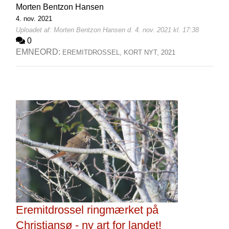
Morten Bentzon Hansen
4. nov. 2021
Uploadet af: Morten Bentzon Hansen d. 4. nov. 2021 kl. 17:38
0
EMNEORD:
EREMITDROSSEL,
KORT NYT,
2021
Eremitdrossel ringmærket på
Christiansø - ny art for landet!