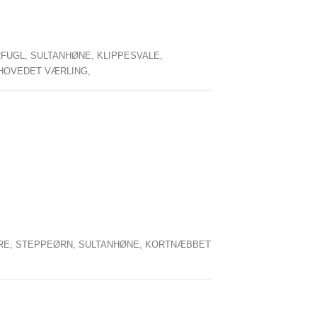
RFUGL,
SULTANHØNE,
KLIPPESVALE,
HOVEDET VÆRLING,
RE,
STEPPEØRN,
SULTANHØNE,
KORTNÆBBET