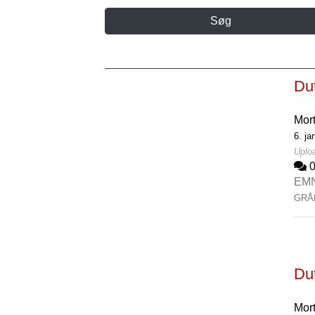
Søg
Du
Mor
6. ja
Uploa
EM
GRÅ
Du
Mor