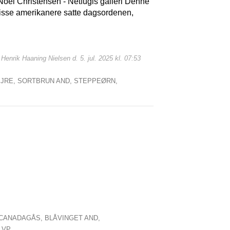
Noel Christensen - Netfugls galleri Denne
 visse amerikanere satte dagsordenen,
 Henrik Haaning Nielsen d. 5. jul. 2025 kl. 07:53
JRE,
SORTBRUN AND,
STEPPEØRN,
CANADAGÅS,
BLÅVINGET AND,
,
VP ,