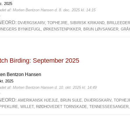
ec. 2025
adet af: Morten Bentzon Hansen d. 8. dec. 2025 kl. 14:15
0
NEORD:
DVÆRGSKARV,
TOPHEJRE,
SIBIRISK KRIKAND,
BRILLEEDE
JNEGERS BYNKEFUGL,
ØRKENSTENPIKKER,
BRUN LØVSANGER,
GRÅ
tch Birding: September 2025
ten Bentzon Hansen
kt. 2025
det af: Morten Bentzon Hansen d. 10. okt. 2025 kl. 14:49
0
NEORD:
AMERIKANSK HJEJLE,
BRUN SULE,
DVÆRGSKARV,
TOPHEJ
PPEKLIRE,
WILLET,
RØDHOVEDET TORNSKADE,
TENNESSEESANGER,