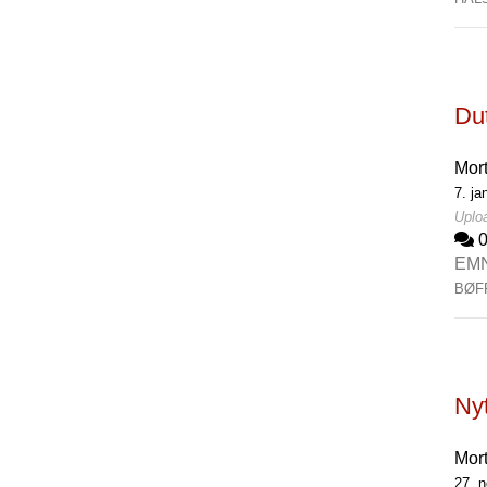
Du
Mor
7. ja
Uploa
EM
BØF
Ny
Mor
27. 