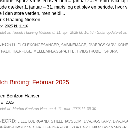
strubet Spurv, Vrensted Kær, den 4. januar 2025. Foto: Nikolaj 
ode dækker 1. januar – 31. marts, og det blev en periode, hvor
 i den store verden, men heldi...
rik Haaning Nielsen
pr. 2025 kl. 11:16
det af: Henrik Haaning Nielsen d. 11. apr. 2025 kl. 16:48 - Sidst opdateret af:
2
NEORD:
FUGLEKONGESANGER,
SABINEMÅGE,
DVÆRGSKARV,
KOHE
TFALK,
HÆRFUGL,
MELLEMFLAGSPÆTTE,
HVIDSTRUBET SPURV,
tch Birding: Februar 2025
ten Bentzon Hansen
mar. 2025
adet af: Morten Bentzon Hansen d. 11. mar. 2025 kl. 09:30
0
NEORD:
LILLE BJERGAND,
STILLEHAVSLOM,
DVÆRGSKARV,
DVÆRG
SBÅNDSTROLDAND,
BRILLEEDERFUGL,
KORT NYT,
HIMALAYASANGER