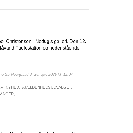
el Christensen - Netfugls galleri. Den 12.
Blåvand Fuglestation og nedenstående
une Sø Neergaard d. 26. apr. 2025 kl. 12:04
ER,
NYHED,
SJÆLDENHEDSUDVALGET,
SANGER,