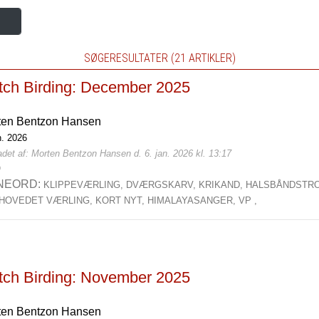
SØGERESULTATER (21 ARTIKLER)
tch Birding: December 2025
ten Bentzon Hansen
n. 2026
det af: Morten Bentzon Hansen d. 6. jan. 2026 kl. 13:17
0
NEORD:
KLIPPEVÆRLING,
DVÆRGSKARV,
KRIKAND,
HALSBÅNDSTR
HOVEDET VÆRLING,
KORT NYT,
HIMALAYASANGER,
VP ,
tch Birding: November 2025
ten Bentzon Hansen