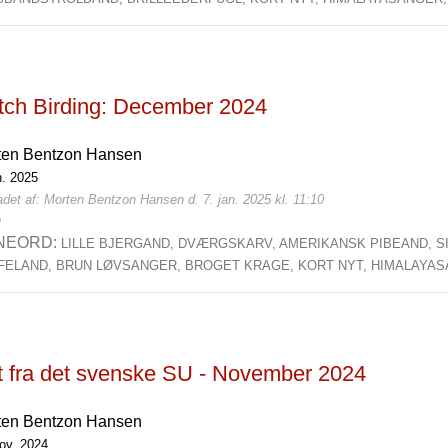
tch Birding: December 2024
ten Bentzon Hansen
n. 2025
det af: Morten Bentzon Hansen d. 7. jan. 2025 kl. 11:10
0
NEORD:
LILLE BJERGAND,
DVÆRGSKARV,
AMERIKANSK PIBEAND,
S
FELAND,
BRUN LØVSANGER,
BROGET KRAGE,
KORT NYT,
HIMALAYAS
t fra det svenske SU - November 2024
ten Bentzon Hansen
nov. 2024