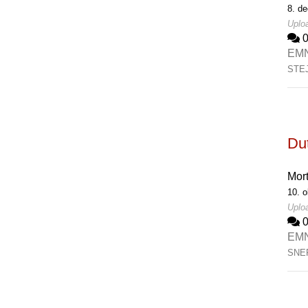
8. d
Uplo
EM
STE
Du
Mor
10. o
Uploa
EM
SNE