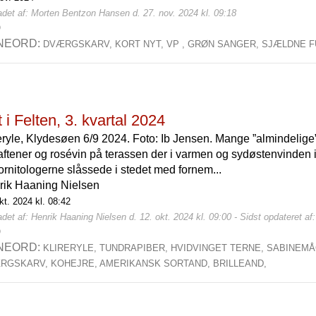
adet af: Morten Bentzon Hansen d. 27. nov. 2024 kl. 09:18
0
NEORD:
DVÆRGSKARV,
KORT NYT,
VP ,
GRØN SANGER,
SJÆLDNE F
 i Felten, 3. kvartal 2024
eryle, Klydesøen 6/9 2024. Foto: Ib Jensen. Mange ”almindelig
laftener og rosévin på terassen der i varmen og sydøstenvinden 
ornitologerne slåssede i stedet med fornem...
rik Haaning Nielsen
kt. 2024 kl. 08:42
det af: Henrik Haaning Nielsen d. 12. okt. 2024 kl. 09:00 - Sidst opdateret af
0
NEORD:
KLIRERYLE,
TUNDRAPIBER,
HVIDVINGET TERNE,
SABINEM
RGSKARV,
KOHEJRE,
AMERIKANSK SORTAND,
BRILLEAND,