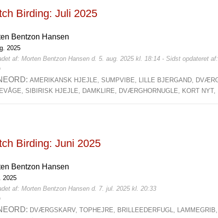
ch Birding: Juli 2025
ten Bentzon Hansen
ug. 2025
det af: Morten Bentzon Hansen d. 5. aug. 2025 kl. 18:14 - Sidst opdateret af
0
NEORD:
AMERIKANSK HJEJLE,
SUMPVIBE,
LILLE BJERGAND,
DVÆR
EVÅGE,
SIBIRISK HJEJLE,
DAMKLIRE,
DVÆRGHORNUGLE,
KORT NYT,
ch Birding: Juni 2025
ten Bentzon Hansen
l. 2025
det af: Morten Bentzon Hansen d. 7. jul. 2025 kl. 20:33
0
NEORD:
DVÆRGSKARV,
TOPHEJRE,
BRILLEEDERFUGL,
LAMMEGRIB