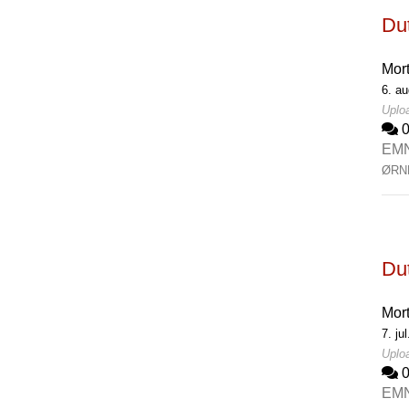
Dut
Mor
6. a
Uploa
EM
ØRN
Dut
Mor
7. ju
Uploa
EM