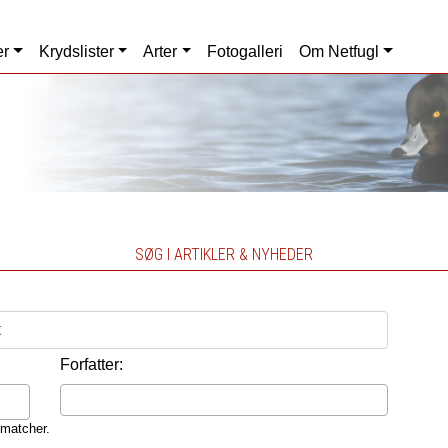
er
Krydslister
Arter
Fotogalleri
Om Netfugl
SØG I ARTIKLER & NYHEDER
Forfatter:
 matcher.