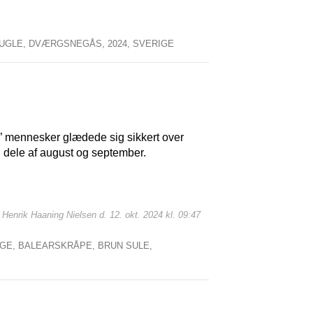
UGLE,
DVÆRGSNEGÅS,
2024,
SVERIGE
e” mennesker glædede sig sikkert over
i dele af august og september.
: Henrik Haaning Nielsen d. 12. okt. 2024 kl. 09:47
ÅGE,
BALEARSKRÅPE,
BRUN SULE,