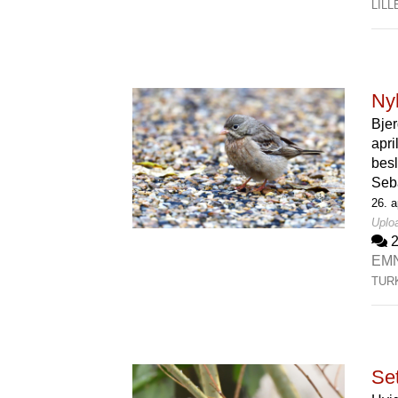
LIL
Ny
Bjer
apr
besl
Seb
26. a
Uploa
EM
TUR
Set