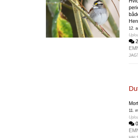
Hvid
peri
både
Hen
12. a
Uploa
EM
JAG
Du
Mor
11. 
Uplo
EM
HAL