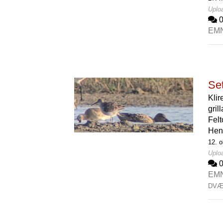
Uplo
EM
Set
Klir
gril
Felt
Hen
12. o
Uploa
EM
DVÆ