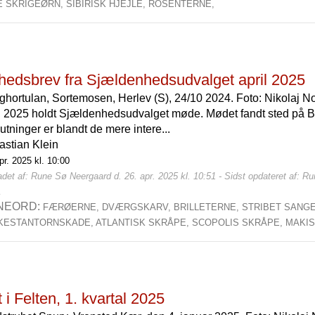
LE SKRIGEØRN,
SIBIRISK HJEJLE,
ROSENTERNE,
hedsbrev fra Sjældenhedsudvalget april 2025
ghortulan, Sortemosen, Herlev (S), 24/10 2024. Foto: Nikolaj No
il 2025 holdt Sjældenhedsudvalget møde. Mødet fandt sted på 
utninger er blandt de mere intere...
astian Klein
pr. 2025 kl. 10:00
det af: Rune Sø Neergaard d. 26. apr. 2025 kl. 10:51 - Sidst opdateret af: R
2
NEORD:
FÆRØERNE,
DVÆRGSKARV,
BRILLETERNE,
STRIBET SANG
KESTANTORNSKADE,
ATLANTISK SKRÅPE,
SCOPOLIS SKRÅPE,
MAKI
 i Felten, 1. kvartal 2025