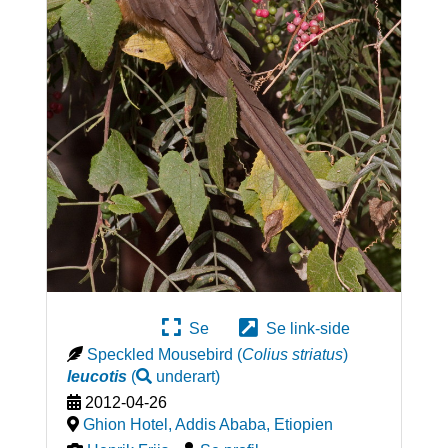
Se
Se link-side
Speckled Mousebird
(
Colius striatus
)
leucotis
(
underart
)
2012-04-26
Ghion Hotel, Addis Ababa
,
Etiopien