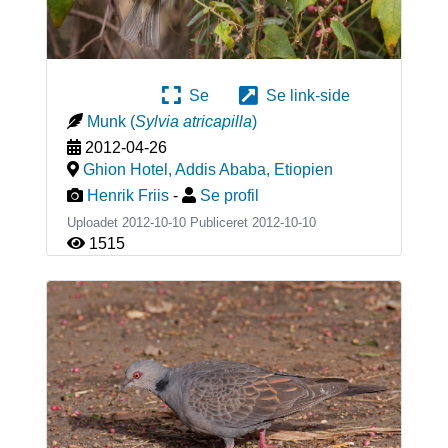
Se
Se link-side
Munk
(
Sylvia atricapilla
)
2012-04-26
Ghion Hotel, Addis Ababa
,
Etiopien
Henrik Friis
-
Se profil
Uploadet 2012-10-10 Publiceret
2012-10-10
1515