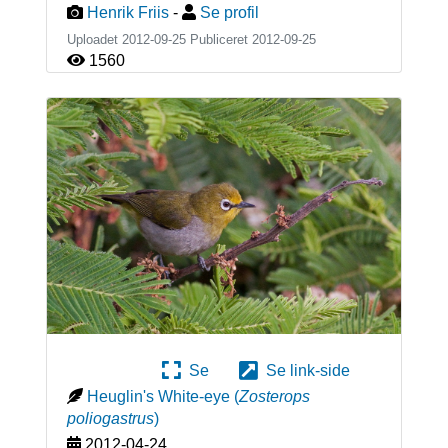
Henrik Friis
-
Se profil
Uploadet 2012-09-25 Publiceret
2012-09-25
1560
Se
Se link-side
Heuglin's White-eye
(
Zosterops
poliogastrus
)
2012-04-24