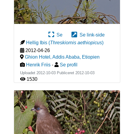
Se
Se link-side
Hellig Ibis
(
Threskiornis aethiopicus
)
2012-04-26
Ghion Hotel, Addis Ababa
,
Etiopien
Henrik Friis
-
Se profil
Uploadet 2012-10-03 Publiceret
2012-10-03
1530