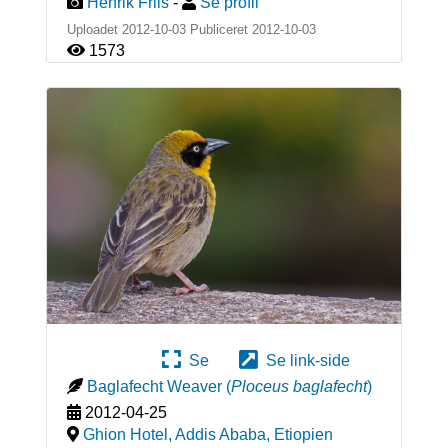
Henrik Friis
-
Se profil
Uploadet 2012-10-03 Publiceret
2012-10-03
1573
Se
Se link-side
Baglafecht Weaver
(
Ploceus baglafecht
)
2012-04-25
Ghion Hotel, Addis Ababa
,
Etiopien