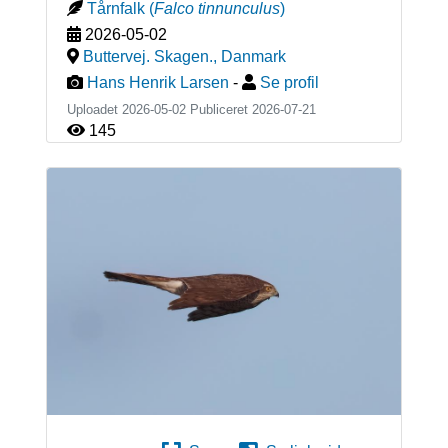
Tårnfalk
(
Falco tinnunculus
)
2026-05-02
Buttervej. Skagen.
,
Danmark
Hans Henrik Larsen
-
Se profil
Uploadet 2026-05-02 Publiceret
2026-07-21
145