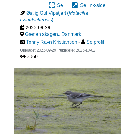
Se
Se link-side
Østlig Gul Vipstjert
(
Motacilla
tschutschensis
)
2023-09-29
Grenen skagen.
,
Danmark
Tonny Ravn Kristiansen
-
Se profil
Uploadet 2023-09-29 Publiceret
2023-10-02
3060