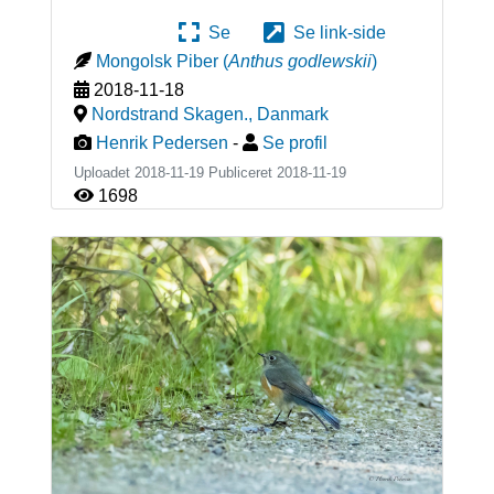
Se
Se link-side
Mongolsk Piber
(
Anthus godlewskii
)
2018-11-18
Nordstrand Skagen.
,
Danmark
Henrik Pedersen
-
Se profil
Uploadet 2018-11-19 Publiceret
2018-11-19
1698