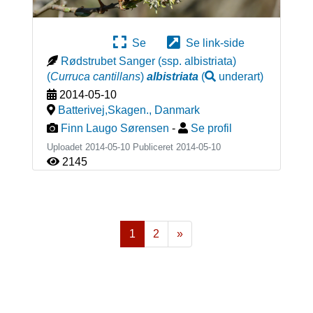
Se
Se link-side
Rødstrubet Sanger (ssp. albistriata)
(
Curruca cantillans
)
albistriata
(
underart
)
2014-05-10
Batterivej,Skagen.
,
Danmark
Finn Laugo Sørensen
-
Se profil
Uploadet 2014-05-10 Publiceret
2014-05-10
2145
1
2
»
Næste