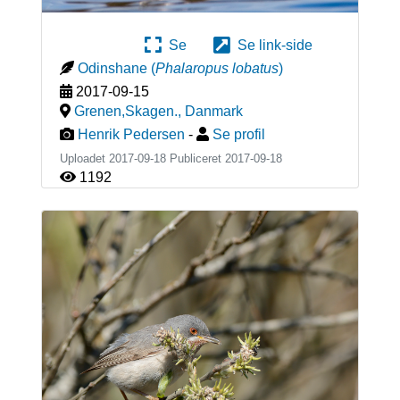
Se
Se link-side
Odinshane
(
Phalaropus lobatus
)
2017-09-15
Grenen,Skagen.
,
Danmark
Henrik Pedersen
-
Se profil
Uploadet 2017-09-18 Publiceret
2017-09-18
1192