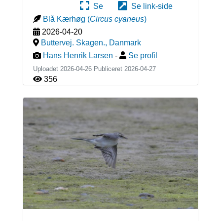
Se
Se link-side
Blå Kærhøg
(
Circus cyaneus
)
2026-04-20
Buttervej. Skagen.
,
Danmark
Hans Henrik Larsen
-
Se profil
Uploadet 2026-04-26 Publiceret
2026-04-27
356