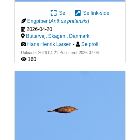
Se
Se link-side
Engpiber
(
Anthus pratensis
)
2026-04-20
Buttervej. Skagen.
,
Danmark
Hans Henrik Larsen
-
Se profil
Uploadet 2026-04-21 Publiceret
2026-07-06
160