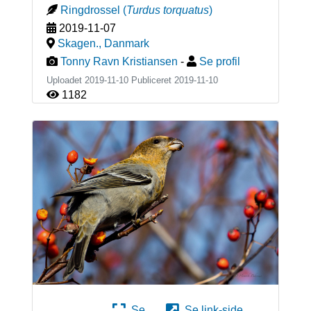
Ringdrossel
(
Turdus torquatus
)
2019-11-07
Skagen.
,
Danmark
Tonny Ravn Kristiansen
-
Se profil
Uploadet 2019-11-10 Publiceret
2019-11-10
1182
Se
Se link-side