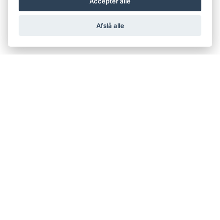
Accepter alle
Afslå alle
support@netfugl.dk
copyright © 2002-2023