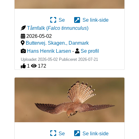
Se
Se link-side
Tårnfalk
(
Falco tinnunculus
)
2026-05-02
Buttervej. Skagen.
,
Danmark
Hans Henrik Larsen
-
Se profil
Uploadet 2026-05-02 Publiceret
2026-07-21
1
172
Se
Se link-side