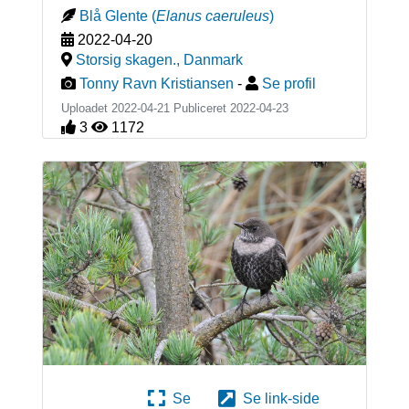
Blå Glente
(
Elanus caeruleus
)
2022-04-20
Storsig skagen.
,
Danmark
Tonny Ravn Kristiansen
-
Se profil
Uploadet 2022-04-21 Publiceret
2022-04-23
3
1172
Se
Se link-side