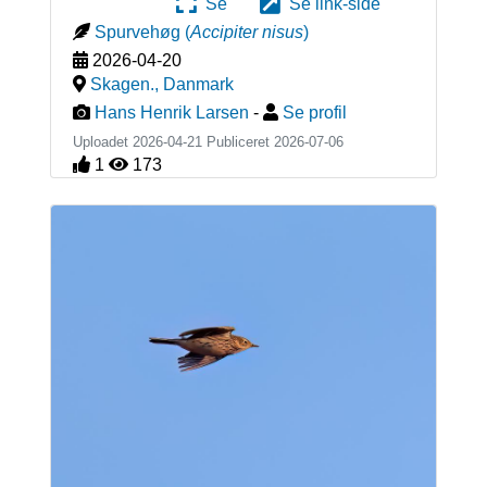
Se
Se link-side
Spurvehøg
(
Accipiter nisus
)
2026-04-20
Skagen.
,
Danmark
Hans Henrik Larsen
-
Se profil
Uploadet 2026-04-21 Publiceret
2026-07-06
1
173