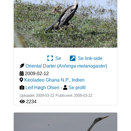
Se
Se link-side
Oriental Darter
(
Anhinga melanogaster
)
2009-02-12
Keoladeo Ghana N.P.
,
Indien
Leif Høgh Olsen
-
Se profil
Uploadet 2009-03-22 Publiceret
2009-03-22
2234