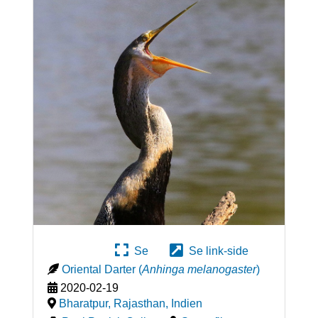
Se
Se link-side
Oriental Darter
(
Anhinga melanogaster
)
2020-02-19
Bharatpur, Rajasthan
,
Indien