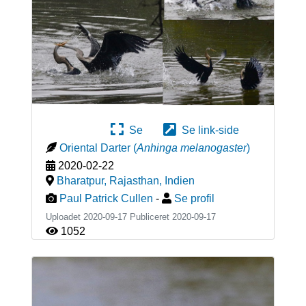
Se
Se link-side
Oriental Darter
(
Anhinga melanogaster
)
2020-02-22
Bharatpur, Rajasthan
,
Indien
Paul Patrick Cullen
-
Se profil
Uploadet 2020-09-17 Publiceret
2020-09-17
1052