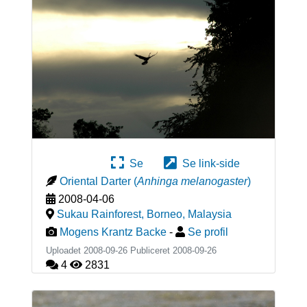
Se
Se link-side
Oriental Darter
(
Anhinga melanogaster
)
2008-04-06
Sukau Rainforest, Borneo
,
Malaysia
Mogens Krantz Backe
-
Se profil
Uploadet 2008-09-26 Publiceret
2008-09-26
4
2831