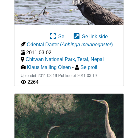
Se
Se link-side
Oriental Darter
(
Anhinga melanogaster
)
2011-03-02
Chitwan National Park, Terai
,
Nepal
Klaus Malling Olsen
-
Se profil
Uploadet 2011-03-19 Publiceret
2011-03-19
2264