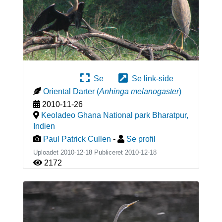
Se
Se link-side
Oriental Darter
(
Anhinga melanogaster
)
2010-11-26
Keoladeo Ghana National park Bharatpur
,
Indien
Paul Patrick Cullen
-
Se profil
Uploadet 2010-12-18 Publiceret
2010-12-18
2172