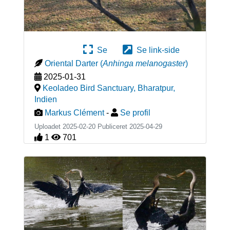
Se
Se link-side
Oriental Darter
(
Anhinga melanogaster
)
2025-01-31
Keoladeo Bird Sanctuary, Bharatpur
,
Indien
Markus Clément
-
Se profil
Uploadet 2025-02-20 Publiceret
2025-04-29
1
701