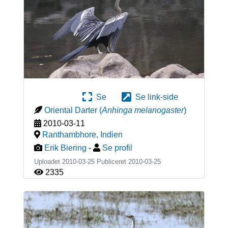
Se
Se link-side
Oriental Darter
(
Anhinga melanogaster
)
2010-03-11
Ranthambhore
,
Indien
Erik Biering
-
Se profil
Uploadet 2010-03-25 Publiceret
2010-03-25
2335