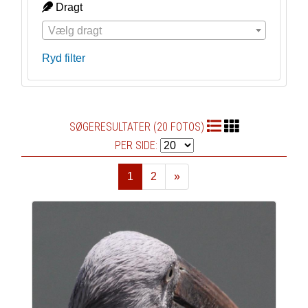
Dragt
Vælg dragt
Ryd filter
SØGERESULTATER (20 FOTOS)
PER SIDE:
1
2
»
Næste