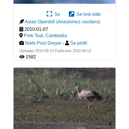
Se
Se link-side
Asian Openbill
(
Anastomus oscitans
)
2010-01-07
Prek Toal
,
Cambodia
Niels Poul Dreyer
-
Se profil
Uploadet 2010-09-13 Publiceret
2010-09-13
1582