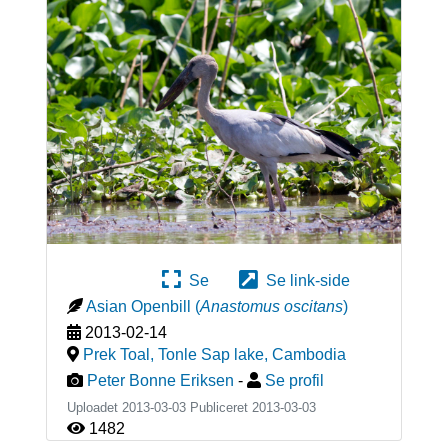
Se
Se link-side
Asian Openbill
(
Anastomus oscitans
)
2013-02-14
Prek Toal, Tonle Sap lake
,
Cambodia
Peter Bonne Eriksen
-
Se profil
Uploadet 2013-03-03 Publiceret
2013-03-03
1482