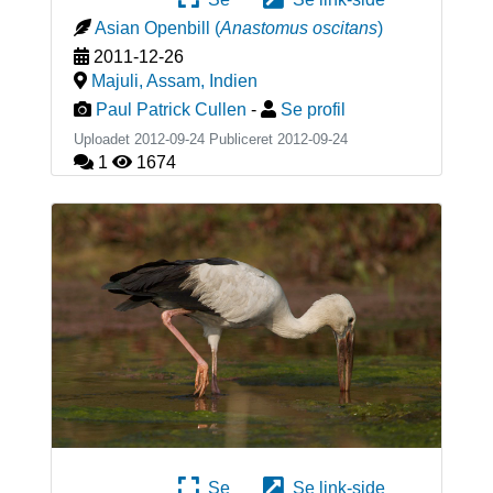
Asian Openbill
(
Anastomus oscitans
)
2011-12-26
Majuli, Assam
,
Indien
Paul Patrick Cullen
-
Se profil
Uploadet 2012-09-24 Publiceret
2012-09-24
1
1674
Se
Se link-side