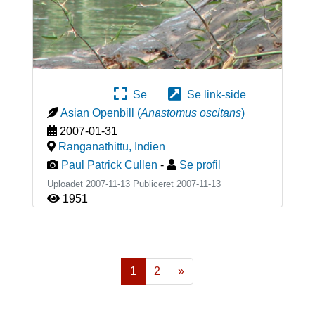
Se
Se link-side
Asian Openbill
(
Anastomus oscitans
)
2007-01-31
Ranganathittu
,
Indien
Paul Patrick Cullen
-
Se profil
Uploadet 2007-11-13 Publiceret
2007-11-13
1951
1
2
»
Næste