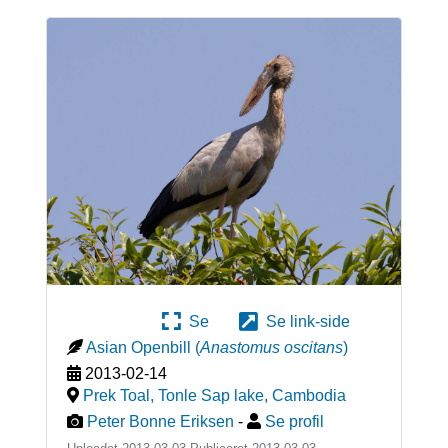
Se
Se link-side
Asian Openbill
(
Anastomus oscitans
)
2013-02-14
Prek Toal, Tonle Sap lake
,
Cambodia
Peter Bonne Eriksen
-
Se profil