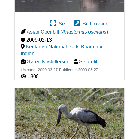
Se
Se link-side
Asian Openbill
(
Anastomus oscitans
)
2009-02-13
Keoladeo National Park, Bharatpur
,
Indien
Søren Kristoffersen
-
Se profil
Uploadet 2009-03-27 Publiceret
2009-03-27
1808