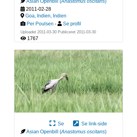
Asian Openbill
(
Anastomus oscitans
)
2011-02-28
Goa, Indien
,
Indien
Per Poulsen
-
Se profil
Uploadet 2011-03-30 Publiceret
2011-03-30
1767
Se
Se link-side
Asian Openbill
(
Anastomus oscitans
)