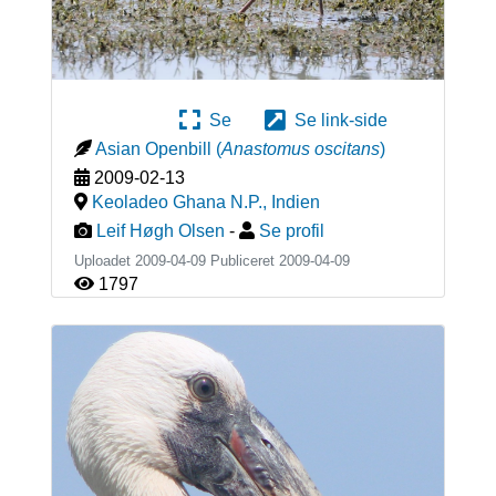
Se
Se link-side
Asian Openbill
(
Anastomus oscitans
)
2009-02-13
Keoladeo Ghana N.P.
,
Indien
Leif Høgh Olsen
-
Se profil
Uploadet 2009-04-09 Publiceret
2009-04-09
1797