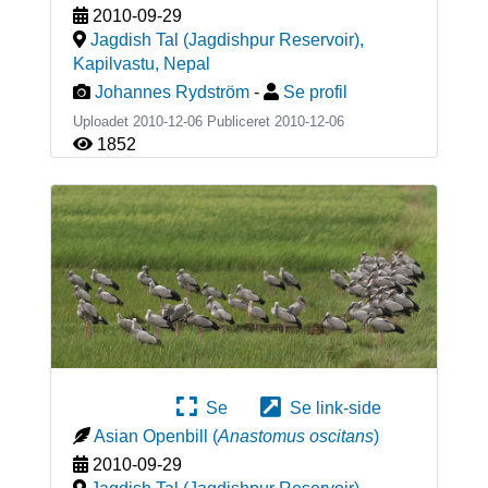
2010-09-29
Jagdish Tal (Jagdishpur Reservoir),
Kapilvastu
,
Nepal
Johannes Rydström
-
Se profil
Uploadet 2010-12-06 Publiceret
2010-12-06
1852
Se
Se link-side
Asian Openbill
(
Anastomus oscitans
)
2010-09-29