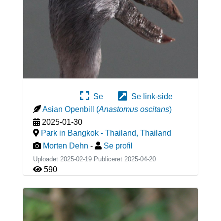
Se
Se link-side
Asian Openbill
(
Anastomus oscitans
)
2025-01-30
Park in Bangkok - Thailand
,
Thailand
Morten Dehn
-
Se profil
Uploadet 2025-02-19 Publiceret
2025-04-20
590