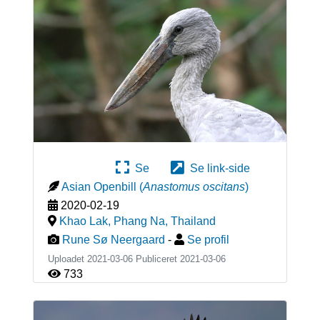
Se
Se link-side
Asian Openbill
(
Anastomus oscitans
)
2020-02-19
Khao Lak, Phang Na
,
Thailand
Rune Sø Neergaard
-
Se profil
Uploadet 2021-03-06 Publiceret
2021-03-06
733