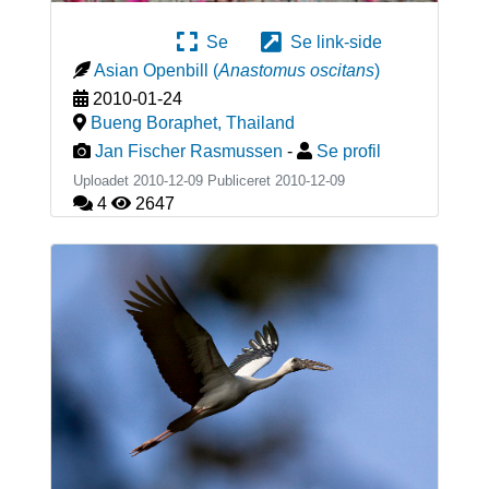
Se
Se link-side
Asian Openbill
(
Anastomus oscitans
)
2010-01-24
Bueng Boraphet
,
Thailand
Jan Fischer Rasmussen
-
Se profil
Uploadet 2010-12-09 Publiceret
2010-12-09
4
2647