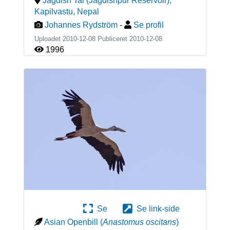
Jagdish Tal (Jagdishpur Reservoir),
Kapilvastu
,
Nepal
Johannes Rydström
-
Se profil
Uploadet 2010-12-08 Publiceret
2010-12-08
1996
Se
Se link-side
Asian Openbill
(
Anastomus oscitans
)