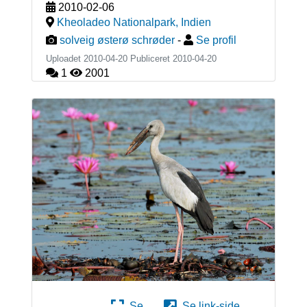
2010-02-06
Kheoladeo Nationalpark
,
Indien
solveig østerø schrøder
-
Se profil
Uploadet 2010-04-20 Publiceret
2010-04-20
1
2001
Se
Se link-side