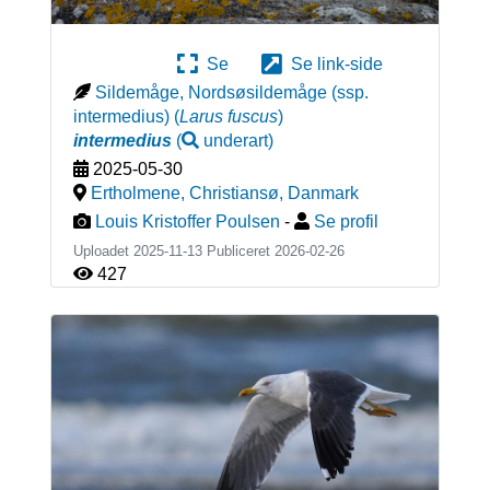
Se
Se link-side
Sildemåge, Nordsøsildemåge (ssp.
intermedius)
(
Larus fuscus
)
intermedius
(
underart
)
2025-05-30
Ertholmene, Christiansø
,
Danmark
Louis Kristoffer Poulsen
-
Se profil
Uploadet 2025-11-13 Publiceret
2026-02-26
427