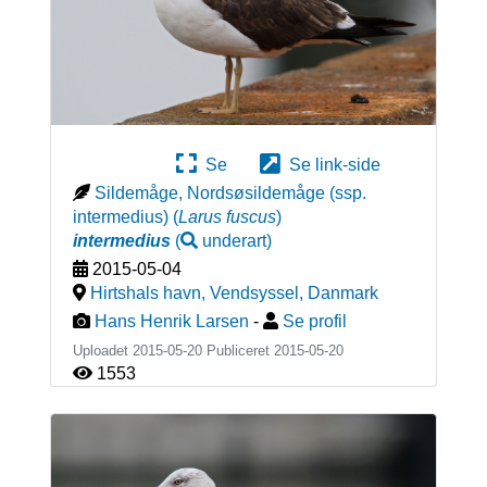
Se
Se link-side
Sildemåge, Nordsøsildemåge (ssp.
intermedius)
(
Larus fuscus
)
intermedius
(
underart
)
2015-05-04
Hirtshals havn, Vendsyssel
,
Danmark
Hans Henrik Larsen
-
Se profil
Uploadet 2015-05-20 Publiceret
2015-05-20
1553