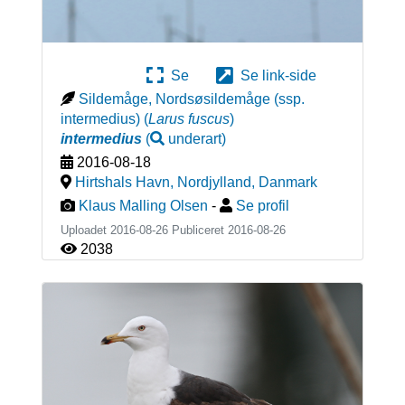
Se
Se link-side
Sildemåge, Nordsøsildemåge (ssp.
intermedius)
(
Larus fuscus
)
intermedius
(
underart
)
2016-08-18
Hirtshals Havn, Nordjylland
,
Danmark
Klaus Malling Olsen
-
Se profil
Uploadet 2016-08-26 Publiceret
2016-08-26
2038