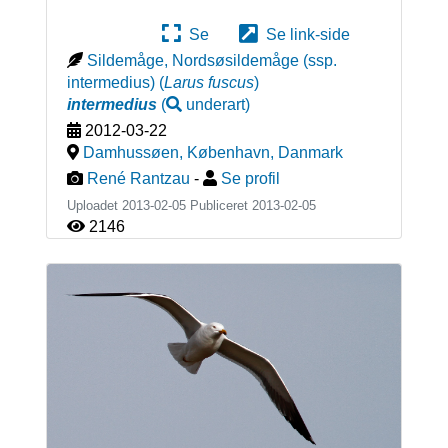
Se
Se link-side
Sildemåge, Nordsøsildemåge (ssp.
intermedius)
(
Larus fuscus
)
intermedius
(
underart
)
2012-03-22
Damhussøen, København
,
Danmark
René Rantzau
-
Se profil
Uploadet 2013-02-05 Publiceret
2013-02-05
2146