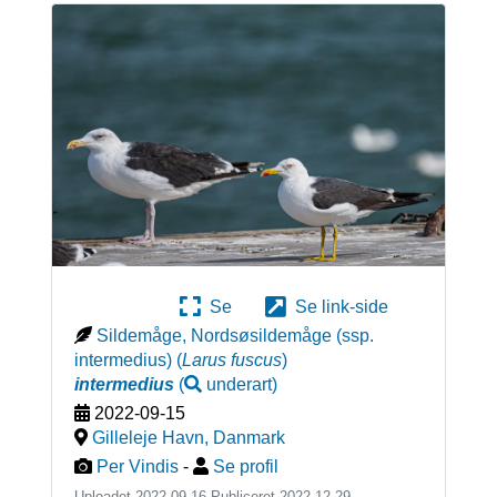
Se
Se link-side
Sildemåge, Nordsøsildemåge (ssp.
intermedius)
(
Larus fuscus
)
intermedius
(
underart
)
2022-09-15
Gilleleje Havn
,
Danmark
Per Vindis
-
Se profil
Uploadet 2022-09-16 Publiceret
2022-12-29