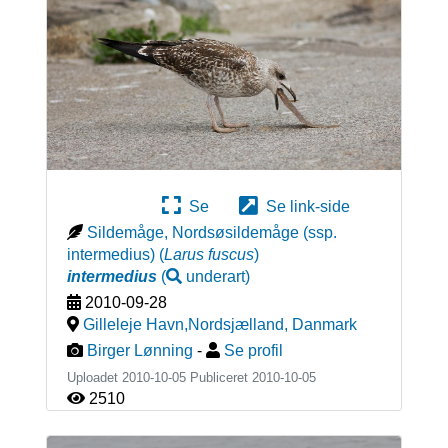
Se
Se link-side
Sildemåge, Nordsøsildemåge (ssp.
intermedius)
(
Larus fuscus
)
intermedius
(
underart
)
2010-09-28
Gilleleje Havn,Nordsjælland
,
Danmark
Birger Lønning
-
Se profil
Uploadet 2010-10-05 Publiceret
2010-10-05
2510