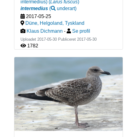
intermedius)
(
Larus fuscus
)
intermedius
(
underart
)
2017-05-25
Düne, Helgoland
,
Tyskland
Klaus Dichmann
-
Se profil
Uploadet 2017-05-30 Publiceret
2017-05-30
1782