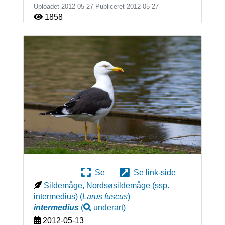
Uploadet 2012-05-27 Publiceret
2012-05-27
1858
Se
Se link-side
Sildemåge, Nordsøsildemåge (ssp.
intermedius)
(
Larus fuscus
)
intermedius
(
underart
)
2012-05-13