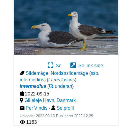
Se
Se link-side
Sildemåge, Nordsøsildemåge (ssp.
intermedius)
(
Larus fuscus
)
intermedius
(
underart
)
2022-09-15
Gilleleje Havn
,
Danmark
Per Vindis
-
Se profil
Uploadet 2022-09-16 Publiceret
2022-12-29
1163