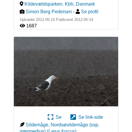
Kildevældsparken. Kbh
,
Danmark
Simon Berg Pedersen
-
Se profil
Uploadet 2012-05-14 Publiceret
2012-05-14
1687
Se
Se link-side
Sildemåge, Nordsøsildemåge (ssp.
intermedius)
(
Larus fuscus
)