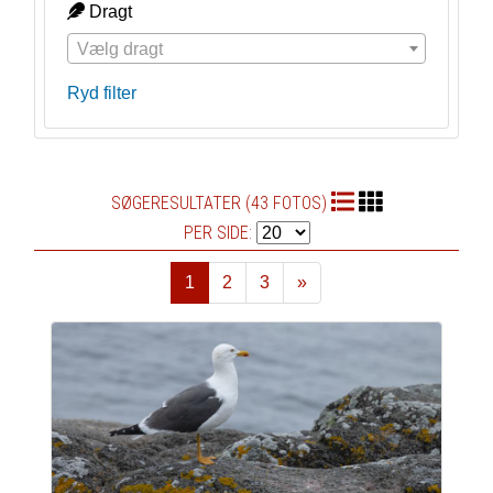
Dragt
Vælg dragt
Ryd filter
SØGERESULTATER (43 FOTOS)
PER SIDE:
1
2
3
»
Næste