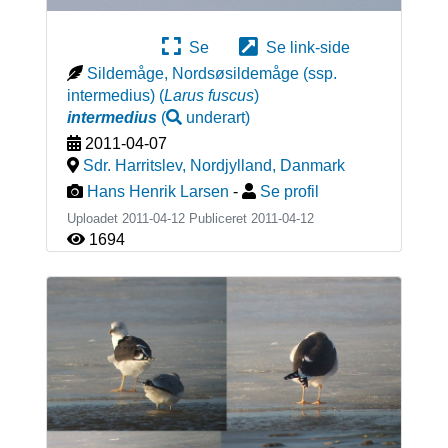
Se
Se link-side
Sildemåge, Nordsøsildemåge (ssp.
intermedius)
(
Larus fuscus
)
intermedius
(
underart
)
2011-04-07
Sdr. Harritslev, Nordjylland
,
Danmark
Hans Henrik Larsen
-
Se profil
Uploadet 2011-04-12 Publiceret
2011-04-12
1694