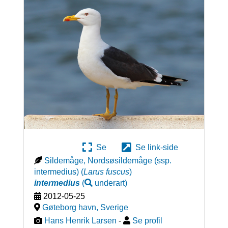
Se
Se link-side
Sildemåge, Nordsøsildemåge (ssp.
intermedius)
(
Larus fuscus
)
intermedius
(
underart
)
2012-05-25
Gøteborg havn
,
Sverige
Hans Henrik Larsen
-
Se profil