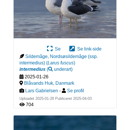
Se
Se link-side
Sildemåge, Nordsøsildemåge (ssp.
intermedius)
(
Larus fuscus
)
intermedius
(
underart
)
2025-01-26
Blåvands Huk
,
Danmark
Lars Gabrielsen
-
Se profil
Uploadet 2025-01-28 Publiceret
2025-04-03
704