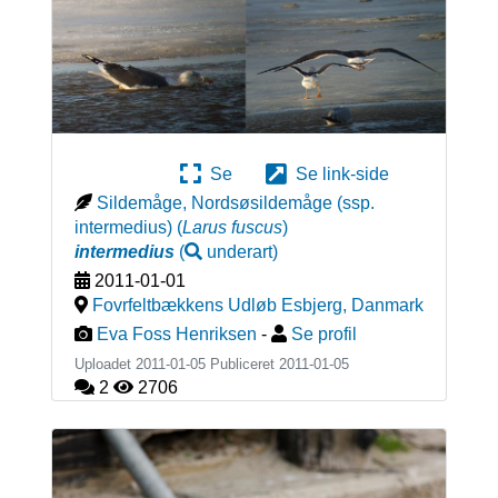
Se
Se link-side
Sildemåge, Nordsøsildemåge (ssp.
intermedius)
(
Larus fuscus
)
intermedius
(
underart
)
2011-01-01
Fovrfeltbækkens Udløb Esbjerg
,
Danmark
Eva Foss Henriksen
-
Se profil
Uploadet 2011-01-05 Publiceret
2011-01-05
2
2706