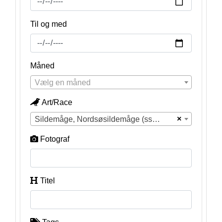
Til og med
Måned
Vælg en måned
Art/Race
×
Sildemåge, Nordsøsildemåge (ssp. intermedius) (Larus fuscus intermedius)
Fotograf
Titel