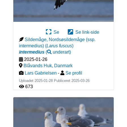
Se
Se link-side
Sildemåge, Nordsøsildemåge (ssp.
intermedius)
(
Larus fuscus
)
intermedius
(
underart
)
2025-01-26
Blåvands Huk
,
Danmark
Lars Gabrielsen
-
Se profil
Uploadet 2025-01-28 Publiceret
2025-03-26
673