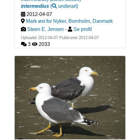
intermedius
(
underart
)
2012-04-07
Mark øst for Nyker, Bornholm
,
Danmark
Steen E. Jensen
-
Se profil
Uploadet 2012-04-07 Publiceret
2012-04-07
3
2033