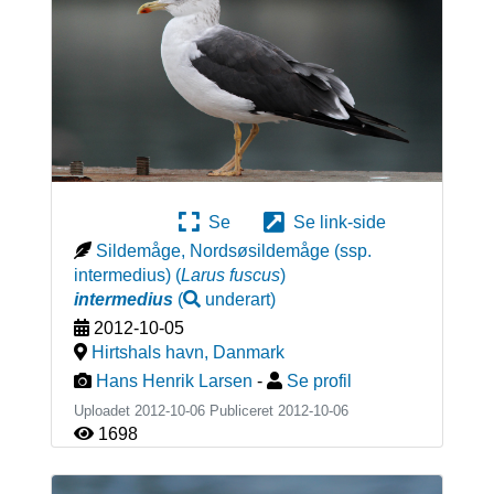
Se
Se link-side
Sildemåge, Nordsøsildemåge (ssp.
intermedius)
(
Larus fuscus
)
intermedius
(
underart
)
2012-10-05
Hirtshals havn
,
Danmark
Hans Henrik Larsen
-
Se profil
Uploadet 2012-10-06 Publiceret
2012-10-06
1698