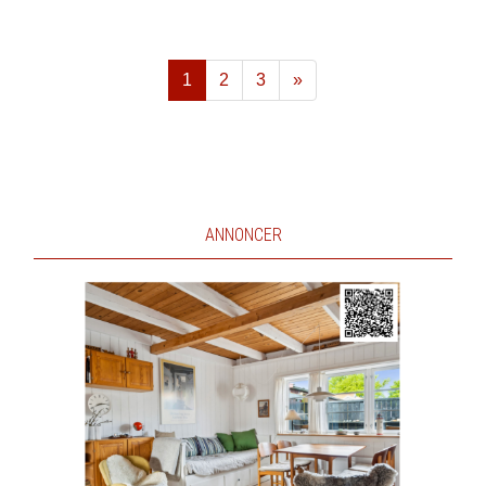
1
2
3
»
Næste
ANNONCER