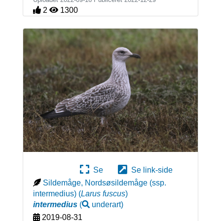
2
1300
Se
Se link-side
Sildemåge, Nordsøsildemåge (ssp.
intermedius)
(
Larus fuscus
)
intermedius
(
underart
)
2019-08-31