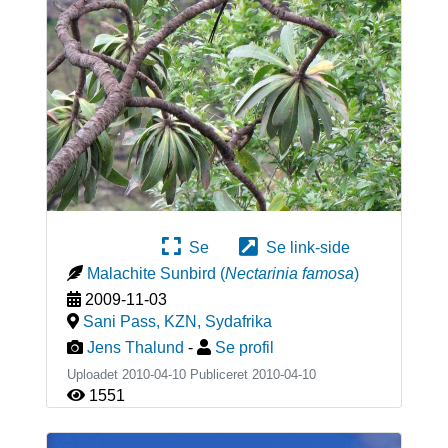
Se
Se link-side
Malachite Sunbird
(
Nectarinia famosa
)
2009-11-03
Sani Pass, KZN
,
Sydafrika
Jens Thalund
-
Se profil
Uploadet 2010-04-10 Publiceret
2010-04-10
1551