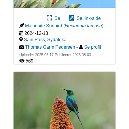
Se
Se link-side
Malachite Sunbird
(
Nectarinia famosa
)
2024-12-13
Sani Pass
,
Sydafrika
Thomas Garm Pedersen
-
Se profil
Uploadet 2025-05-17 Publiceret
2025-08-03
569