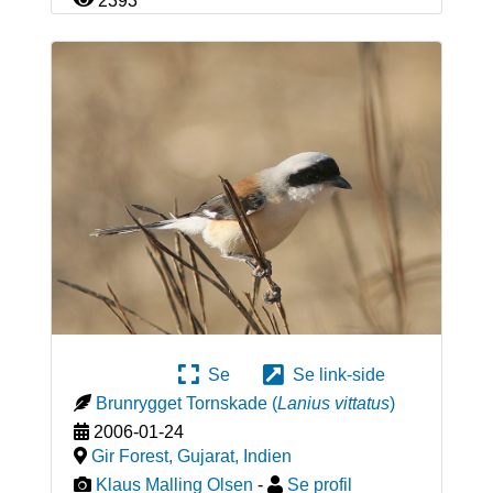
2393
Se
Se link-side
Brunrygget Tornskade
(
Lanius vittatus
)
2006-01-24
Gir Forest, Gujarat
,
Indien
Klaus Malling Olsen
-
Se profil