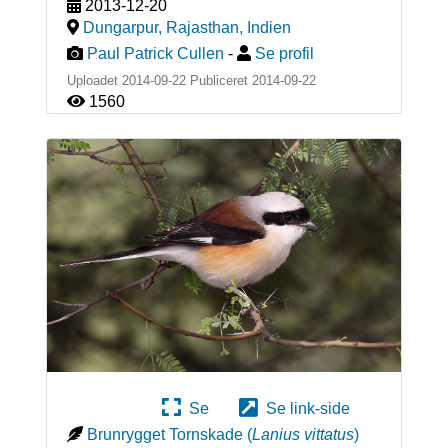
2013-12-20
Dungarpur, Rajasthan
,
Indien
Paul Patrick Cullen
-
Se profil
Uploadet 2014-09-22 Publiceret
2014-09-22
1560
Se
Se link-side
Brunrygget Tornskade
(
Lanius vittatus
)