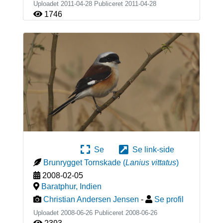
Uploadet 2011-04-28 Publiceret
2011-04-28
1746
Se
Se link-side
Brunrygget Tornskade
(
Lanius vittatus
)
2008-02-05
Baratphur
,
Indien
Christian Andersen Jensen
-
Se profil
Uploadet 2008-06-26 Publiceret
2008-06-26