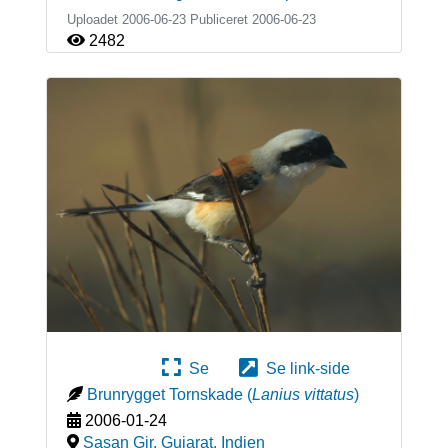
Uploadet 2006-06-23 Publiceret
2006-06-23
2482
Se
Se link-side
Brunrygget Tornskade
(
Lanius vittatus
)
2006-01-24
Sasan Gir, Gujarat
,
Indien