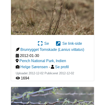
Se
Se link-side
Brunrygget Tornskade
(
Lanius vittatus
)
2012-01-30
Pench National Park
,
Indien
Helge Sørensen
-
Se profil
Uploadet 2012-12-02 Publiceret
2012-12-02
1694