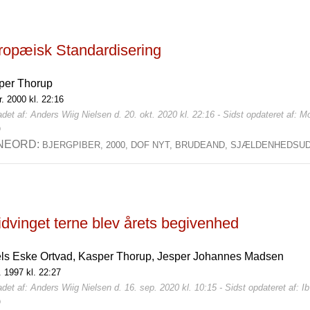
ropæisk Standardisering
per Thorup
r. 2000 kl. 22:16
det af: Anders Wiig Nielsen d. 20. okt. 2020 kl. 22:16 - Sidst opdateret af: M
0
NEORD:
BJERGPIBER,
2000,
DOF NYT,
BRUDEAND,
SJÆLDENHEDSUD
dvinget terne blev årets begivenhed
els Eske Ortvad,
Kasper Thorup,
Jesper Johannes Madsen
l. 1997 kl. 22:27
det af: Anders Wiig Nielsen d. 16. sep. 2020 kl. 10:15 - Sidst opdateret af: I
0