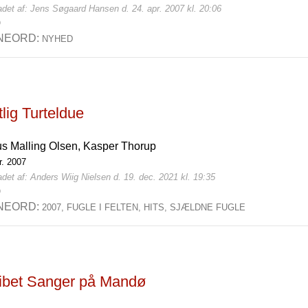
adet af: Jens Søgaard Hansen d. 24. apr. 2007 kl. 20:06
0
NEORD:
NYHED
lig Turteldue
us Malling Olsen,
Kasper Thorup
r. 2007
det af: Anders Wiig Nielsen d. 19. dec. 2021 kl. 19:35
0
NEORD:
2007,
FUGLE I FELTEN,
HITS,
SJÆLDNE FUGLE
ribet Sanger på Mandø