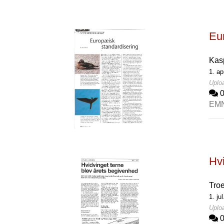
Eu
Kas
1. ap
Uploa
EM
Hvi
Tro
1. ju
Uploa