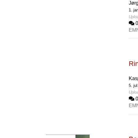
Jør
1. ja
Uploa
EM
Ri
Kas
5. ju
Uploa
EM