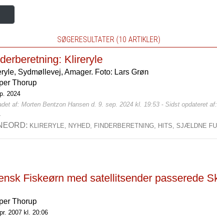
SØGERESULTATER (10 ARTIKLER)
derberetning: Klireryle
eryle, Sydmøllevej, Amager. Foto: Lars Grøn
per Thorup
ep. 2024
det af: Morten Bentzon Hansen d. 9. sep. 2024 kl. 19:53 - Sidst opdateret a
4
NEORD:
KLIRERYLE,
NYHED,
FINDERBERETNING,
HITS,
SJÆLDNE F
ensk Fiskeørn med satellitsender passerede 
per Thorup
pr. 2007 kl. 20:06