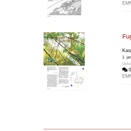
EM
Fu
Kas
1. ja
Uploa
EM