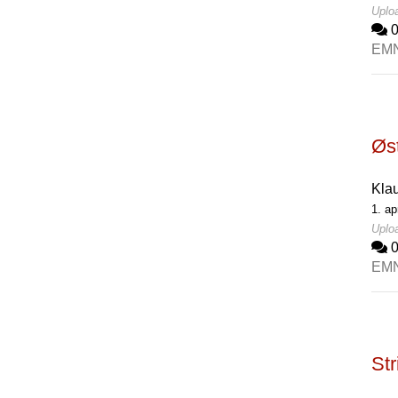
Uplo
EM
Øst
Kla
1. ap
Uploa
EM
St