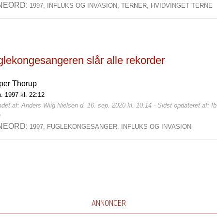
NEORD:
1997,
INFLUKS OG INVASION,
TERNER,
HVIDVINGET TERNE
glekongesangeren slår alle rekorder
per Thorup
n. 1997 kl. 22:12
det af: Anders Wiig Nielsen d. 16. sep. 2020 kl. 10:14 - Sidst opdateret af: I
0
NEORD:
1997,
FUGLEKONGESANGER,
INFLUKS OG INVASION
ANNONCER