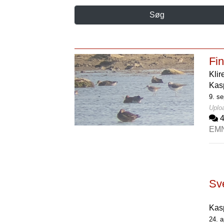
Søg
Fin
Klir
Kas
9. s
Uploa
EM
Sv
Kas
24. a