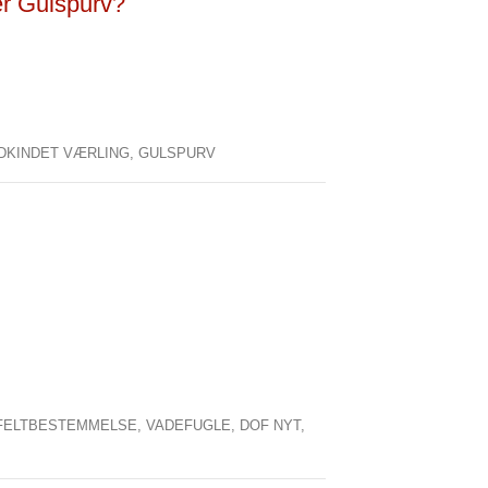
er Gulspurv?
DKINDET VÆRLING,
GULSPURV
FELTBESTEMMELSE,
VADEFUGLE,
DOF NYT,