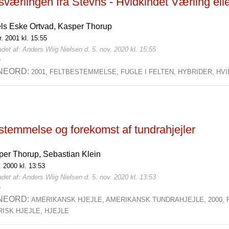
værlingen fra Stevns - Hvidkindet Værling ell
els Eske Ortvad,
Kasper Thorup
r. 2001 kl. 15:55
det af: Anders Wiig Nielsen d. 5. nov. 2020 kl. 15:55
0
NEORD:
2001,
FELTBESTEMMELSE,
FUGLE I FELTEN,
HYBRIDER,
HVI
stemmelse og forekomst af tundrahjejler
per Thorup,
Sebastian Klein
l. 2000 kl. 13:53
det af: Anders Wiig Nielsen d. 5. nov. 2020 kl. 13:53
0
NEORD:
AMERIKANSK HJEJLE,
AMERIKANSK TUNDRAHJEJLE,
2000,
RISK HJEJLE,
HJEJLE