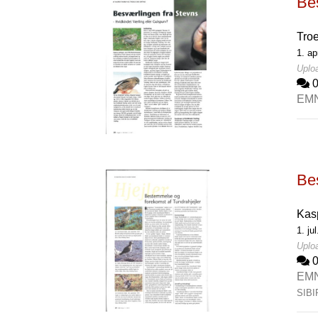
Bes
Tro
1. ap
Uploa
EM
Be
Kas
1. ju
Uploa
EM
SIBI