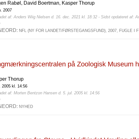
gen Rabøl,
David Boertman,
Kasper Thorup
n. 2007
det af: Anders Wiig Nielsen d. 16. dec. 2021 kl. 18:32 - Sidst opdateret af: A
0
NEORD:
NFL (NY FOR LANDET/FØRSTEGANGSFUND),
2007,
FUGLE I 
ngmærkningscentralen på Zoologisk Museum har
per Thorup
l. 2005 kl. 14:56
det af: Morten Bentzon Hansen d. 5. jul. 2005 kl. 14:56
0
NEORD:
NYHED