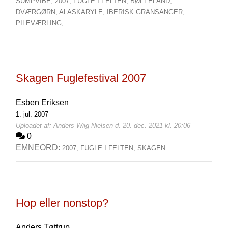
SUMPVIBE,
2007,
FUGLE I FELTEN,
BØFFELAND,
DVÆRGØRN,
ALASKARYLE,
IBERISK GRANSANGER,
PILEVÆRLING,
Skagen Fuglefestival 2007
Esben Eriksen
1. jul. 2007
Uploadet af: Anders Wiig Nielsen d. 20. dec. 2021 kl. 20:06
0
EMNEORD:
2007,
FUGLE I FELTEN,
SKAGEN
Hop eller nonstop?
Anders Tøttrup