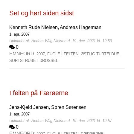
Set og hørt siden sidst
Kenneth Rude Nielsen,
Andreas Hagerman
1. apr. 2007
Uploadet af: Anders Wiig Nielsen d. 19. dec. 2021 kl. 19:59
0
EMNEORD:
2007,
FUGLE I FELTEN,
ØSTLIG TURTELDUE,
SORTSTRUBET DROSSEL
I felten på Færøerne
Jens-Kjeld Jensen,
Søren Sørensen
1. apr. 2007
Uploadet af: Anders Wiig Nielsen d. 19. dec. 2021 kl. 19:57
0
EMNEORD:
2007,
FUGLE I FELTEN,
FÆRØERNE