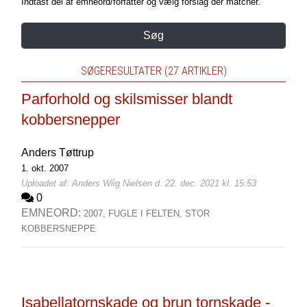
Indtast del af emneord/forfatter og vælg forslag der matcher.
Søg
SØGERESULTATER (27 ARTIKLER)
Parforhold og skilsmisser blandt
kobbersnepper
Anders Tøttrup
1. okt. 2007
Uploadet af: Anders Wiig Nielsen d. 22. dec. 2021 kl. 15:53
0
EMNEORD:
2007,
FUGLE I FELTEN,
STOR
KOBBERSNEPPE
Isabellatornskade og brun tornskade -