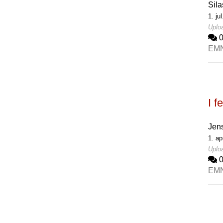
Sila
1. ju
Uploa
EM
I f
Jen
1. ap
Uploa
EM