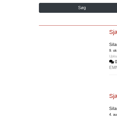
Søg
Sj
Sila
9. ok
Uploa
EM
Sj
Sila
4. au