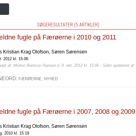
SØGERESULTATER (5 ARTIKLER)
ældne fugle på Færøerne i 2010 og 2011
s Kristian Krag Olofson,
Søren Sørensen
t. 2012 kl. 15:06
det af: Morten Bentzon Hansen d. 9. okt. 2012 kl. 15:06 - Sidst opdateret af
0
NEORD:
FÆRØERNE,
NYHED
ældne fugle på Færøerne i 2007, 2008 og 2009
s Kristian Krag Olofson,
Søren Sørensen
g. 2010 kl. 15:19