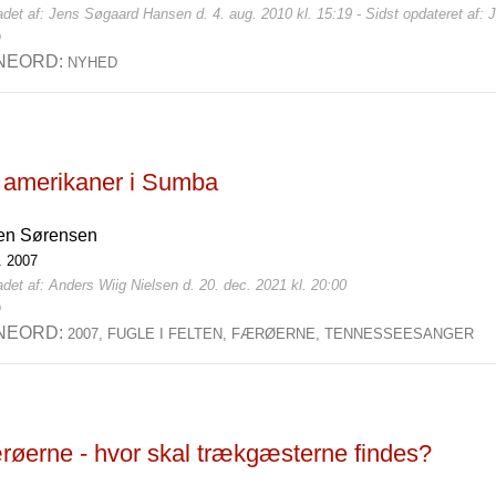
det af: Jens Søgaard Hansen d. 4. aug. 2010 kl. 15:19 - Sidst opdateret af: 
0
NEORD:
NYHED
 amerikaner i Sumba
en Sørensen
l. 2007
det af: Anders Wiig Nielsen d. 20. dec. 2021 kl. 20:00
0
NEORD:
2007,
FUGLE I FELTEN,
FÆRØERNE,
TENNESSEESANGER
røerne - hvor skal trækgæsterne findes?