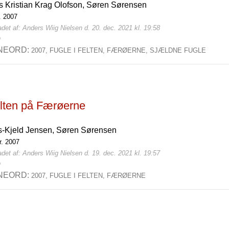
s Kristian Krag Olofson,
Søren Sørensen
l. 2007
det af: Anders Wiig Nielsen d. 20. dec. 2021 kl. 19:58
0
NEORD:
2007,
FUGLE I FELTEN,
FÆRØERNE,
SJÆLDNE FUGLE
elten på Færøerne
s-Kjeld Jensen,
Søren Sørensen
r. 2007
det af: Anders Wiig Nielsen d. 19. dec. 2021 kl. 19:57
0
NEORD:
2007,
FUGLE I FELTEN,
FÆRØERNE