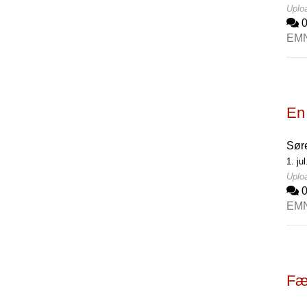
Uploa
EM
En
Sør
1. ju
Uploa
EM
Fæ