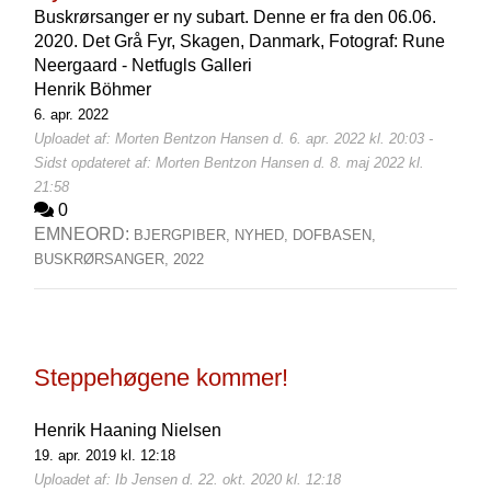
Buskrørsanger er ny subart. Denne er fra den 06.06.
2020. Det Grå Fyr, Skagen, Danmark, Fotograf: Rune
Neergaard - Netfugls Galleri
Henrik Böhmer
6. apr. 2022
Uploadet af: Morten Bentzon Hansen d. 6. apr. 2022 kl. 20:03 -
Sidst opdateret af: Morten Bentzon Hansen d. 8. maj 2022 kl.
21:58
0
EMNEORD:
BJERGPIBER,
NYHED,
DOFBASEN,
BUSKRØRSANGER,
2022
Steppehøgene kommer!
Henrik Haaning Nielsen
19. apr. 2019 kl. 12:18
Uploadet af: Ib Jensen d. 22. okt. 2020 kl. 12:18