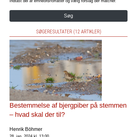
Indtast del af emneord/forfatter og vælg forslag der matcher.
Søg
SØGERESULTATER (12 ARTIKLER)
Bestemmelse af bjergpiber på stemmen
– hvad skal der til?
Henrik Böhmer
28. jan. 2024 kl. 13:00