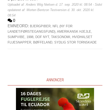
Uploadet af: Anders Wiig Nielsen d. 17. sep. 2020 kl. 08:54 - Sidst
opdateret af: Morten Bentzon Testversion d. 30. okt. 2020 kl.
08:54
0
EMNEORD:
BJERGPIBER,
NFL (NY FOR
LANDET/FØRSTEGANGSFUND),
AMERIKANSK HJEJLE,
SUMPVIBE,
1998,
DOF NYT,
TAKSONOMI,
HVIDHALSET
FLUESNAPPER,
BØFFELAND,
SYDLIG STOR TORNSKADE
ANNONCER