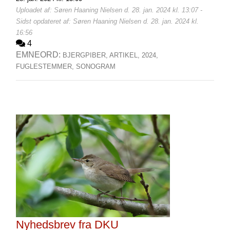
Uploadet af: Søren Haaning Nielsen d. 28. jan. 2024 kl. 13:07 -
Sidst opdateret af: Søren Haaning Nielsen d. 28. jan. 2024 kl.
16:56
4
EMNEORD:
BJERGPIBER,
ARTIKEL,
2024,
FUGLESTEMMER,
SONOGRAM
Nyhedsbrev fra DKU