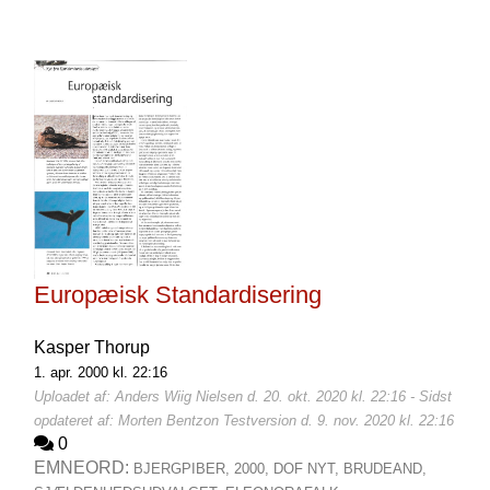
Europæisk Standardisering
Kasper Thorup
1. apr. 2000 kl. 22:16
Uploadet af: Anders Wiig Nielsen d. 20. okt. 2020 kl. 22:16 - Sidst
opdateret af: Morten Bentzon Testversion d. 9. nov. 2020 kl. 22:16
0
EMNEORD:
BJERGPIBER,
2000,
DOF NYT,
BRUDEAND,