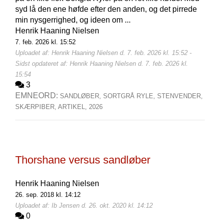
syd lå den ene høfde efter den anden, og det pirrede
min nysgerrighed, og ideen om ...
Henrik Haaning Nielsen
7. feb. 2026 kl. 15:52
Uploadet af: Henrik Haaning Nielsen d. 7. feb. 2026 kl. 15:52 -
Sidst opdateret af: Henrik Haaning Nielsen d. 7. feb. 2026 kl.
15:54
3
EMNEORD:
SANDLØBER,
SORTGRÅ RYLE,
STENVENDER,
SKÆRPIBER,
ARTIKEL,
2026
Thorshane versus sandløber
Henrik Haaning Nielsen
26. sep. 2018 kl. 14:12
Uploadet af: Ib Jensen d. 26. okt. 2020 kl. 14:12
0