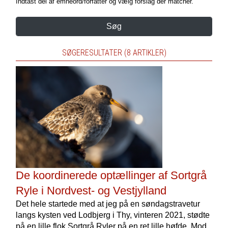
Indtast del af emneord/forfatter og vælg forslag der matcher.
Søg
SØGERESULTATER (8 ARTIKLER)
De koordinerede optællinger af Sortgrå
Ryle i Nordvest- og Vestjylland
Det hele startede med at jeg på en søndagstravetur
langs kysten ved Lodbjerg i Thy, vinteren 2021, stødte
på en lille flok Sortgrå Ryler på en ret lille høfde. Mod