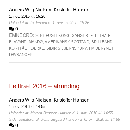
Anders Wiig Nielsen,
Kristoffer Hansen
1. nov. 2016 kl. 15:20
Uploadet af: Ib Jensen d. 1. dec. 2020 kl. 15:26
0
EMNEORD:
2016,
FUGLEKONGESANGER,
FELTTRÆF,
BLÅVAND,
MANDØ,
AMERIKANSK SORTAND,
BRILLEAND,
KORTTÅET LÆRKE,
SIBIRISK JERNSPURV,
HVIDBRYNET
LØVSANGER,
Felttræf 2016 – afrunding
Anders Wiig Nielsen,
Kristoffer Hansen
1. nov. 2016 kl. 14:55
Uploadet af: Morten Bentzon Hansen d. 1. nov. 2016 kl. 14:55 -
Sidst opdateret af: Jens Søgaard Hansen d. 6. okt. 2020 kl. 14:55
0