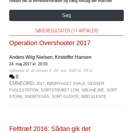
Indtast del af emneord/forfatter og vælg forslag der matcher.
Søg
SØGERESULTATER (11 ARTIKLER)
Operation Overshooter 2017
Anders Wiig Nielsen,
Kristoffer Hansen
24. maj 2017 kl. 20:03
Uploadet af: Ib Jensen d. 24. nov. 2020 kl. 20:11
0
EMNEORD:
2017,
RØDRYGGET SVALE,
GEDSER,
FUGLESTATION,
SORTSTRUBET LOM,
SØLVHEJRE,
SORT
STORK,
KNORTEGÅS,
SORT GLENTE,
RØD GLENTE,
Felttræf 2016: Sådan gik det