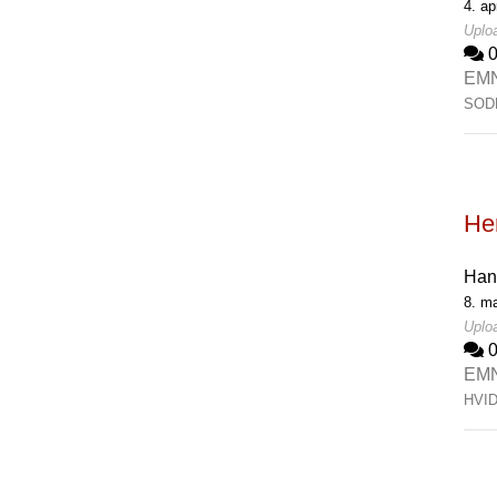
4. ap
Uploa
EM
SOD
Her
Han
8. ma
Uploa
EM
HVI