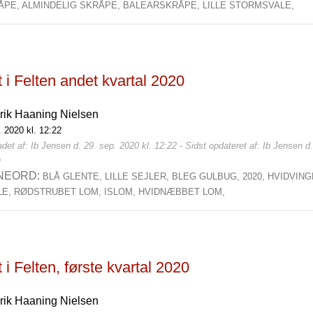
ÅPE,
ALMINDELIG SKRÅPE,
BALEARSKRÅPE,
LILLE STORMSVALE,
 i Felten andet kvartal 2020
rik Haaning Nielsen
l. 2020 kl. 12:22
det af: Ib Jensen d. 29. sep. 2020 kl. 12:22 - Sidst opdateret af: Ib Jensen d.
0
NEORD:
BLÅ GLENTE,
LILLE SEJLER,
BLEG GULBUG,
2020,
HVIDVING
LE,
RØDSTRUBET LOM,
ISLOM,
HVIDNÆBBET LOM,
 i Felten, første kvartal 2020
rik Haaning Nielsen