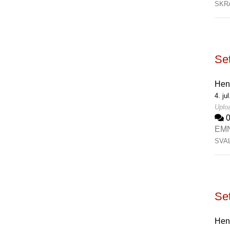
SKR
Set
Hen
4. ju
Uploa
EM
SVA
Set
Hen