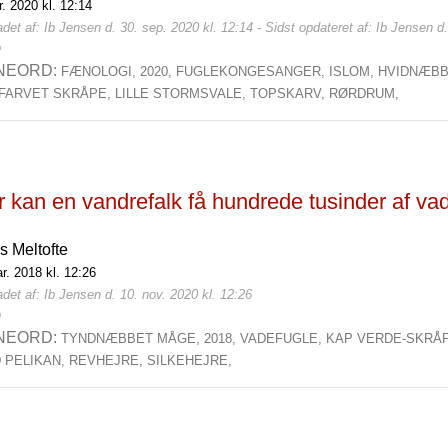
r. 2020 kl. 12:14
det af: Ib Jensen d. 30. sep. 2020 kl. 12:14 - Sidst opdateret af: Ib Jensen d.
0
NEORD:
FÆNOLOGI,
2020,
FUGLEKONGESANGER,
ISLOM,
HVIDNÆBB
FARVET SKRÅPE,
LILLE STORMSVALE,
TOPSKARV,
RØRDRUM,
 kan en vandrefalk få hundrede tusinder af va
s Meltofte
r. 2018 kl. 12:26
det af: Ib Jensen d. 10. nov. 2020 kl. 12:26
0
NEORD:
TYNDNÆBBET MÅGE,
2018,
VADEFUGLE,
KAP VERDE-SKRÅ
D PELIKAN,
REVHEJRE,
SILKEHEJRE,