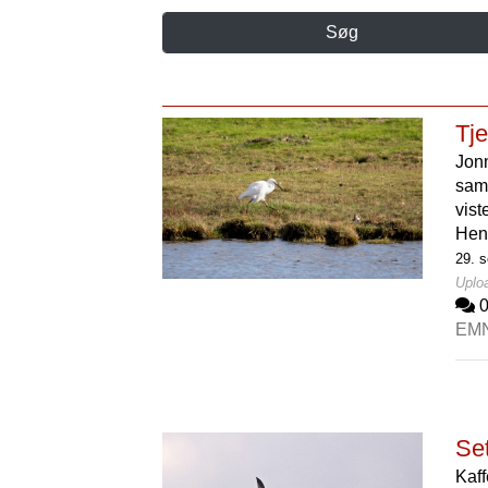
Søg
Tje
Jon
samm
vist
Hen
29. s
Uploa
EM
Set
Kaff