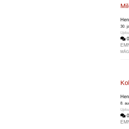
Mil
Hen
30. j
Uploa
EM
MÅG
Koh
Hen
8. au
Uploa
EM