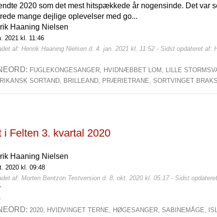
endte 2020 som det mest hitspækkede år nogensinde. Det var so
rede mange dejlige oplevelser med go...
rik Haaning Nielsen
n. 2021 kl. 11:46
det af: Henrik Haaning Nielsen d. 4. jan. 2021 kl. 11:52 - Sidst opdateret af: 
7
NEORD:
FUGLEKONGESANGER,
HVIDNÆBBET LOM,
LILLE STORMSV
RIKANSK SORTAND,
BRILLEAND,
PRÆRIETRANE,
SORTVINGET BRAKS
 i Felten 3. kvartal 2020
rik Haaning Nielsen
t. 2020 kl. 09:48
det af: Morten Bentzon Testversion d. 8. okt. 2020 kl. 05:17 - Sidst opdateret
7
0
NEORD:
2020,
HVIDVINGET TERNE,
HØGESANGER,
SABINEMÅGE,
IS