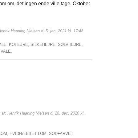
m om, det ingen ende ville tage. Oktober
Henrik Haaning Nielsen d. 5. jan. 2021 kl. 17:48
ALE,
KOHEJRE,
SILKEHEJRE,
SØLVHEJRE,
VALE,
 af: Henrik Haaning Nielsen d. 28. dec. 2020 kl.
LOM,
HVIDNÆBBET LOM,
SODFARVET