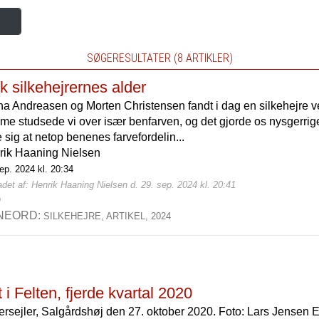
SØGERESULTATER (8 ARTIKLER)
k silkehejrernes alder
na Andreasen og Morten Christensen fandt i dag en silkehejre 
e studsede vi over især benfarven, og det gjorde os nysgerrig
e sig at netop benenes farvefordelin...
rik Haaning Nielsen
ep. 2024 kl. 20:34
det af: Henrik Haaning Nielsen d. 29. sep. 2024 kl. 20:41
0
NEORD:
SILKEHEJRE,
ARTIKEL,
2024
 i Felten, fjerde kvartal 2020
ersejler, Salgårdshøj den 27. oktober 2020. Foto: Lars Jensen 