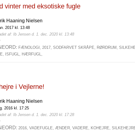
d vinter med eksotiske fugle
rik Haaning Nielsen
an. 2017 kl. 13:48
det af: Ib Jensen d. 1. dec. 2020 kl. 13:48
0
NEORD:
FÆNOLOGI,
2017,
SODFARVET SKRÅPE,
RØRDRUM,
SILKEH
E,
ISFUGL,
HÆRFUGL,
ejre i Vejlerne!
rik Haaning Nielsen
g. 2016 kl. 17:25
det af: Ib Jensen d. 1. dec. 2020 kl. 17:28
0
NEORD:
2016,
VADEFUGLE,
ÆNDER,
VADERE,
KOHEJRE,
SILKEHEJR