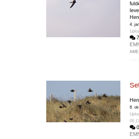
fuld
leve
Hen
4. ja
Uploa
EM
AME
Set
Hen
8. ok
Uploa
05:1
EM