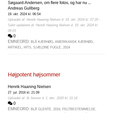
Søgaard-Andersen, om flere fotos, og har nu ...
Andreas Gullberg
19. okt. 2024 kl. 06:54
Uploadet af: Henrik Haaning Nielsen d. 19. okt. 2024 kl. 07:20 -
Sidst opdateret af: Henrik Haaning Nielsen d. 19. okt. 2024 kl.
08:03
0
EMNEORD:
BLÅ KÆRHØG,
AMERIKANSK KÆRHØG,
ARTIKEL,
HITS,
SJÆLDNE FUGLE,
2024
Højpotent højsommer
Henrik Haaning Nielsen
27. jul. 2016 kl. 21:09
Uploadet af: Ib Jensen d. 1. dec. 2020 kl. 21:16
0
EMNEORD:
BLÅ GLENTE,
2016,
FELTBESTEMMELSE,