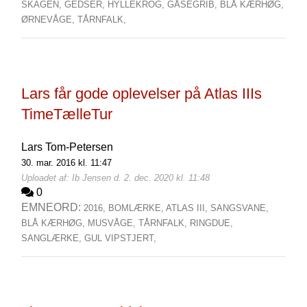
SKAGEN,
GEDSER,
HYLLEKROG,
GÅSEGRIB,
BLÅ KÆRHØG,
ØRNEVÅGE,
TÅRNFALK,
Lars får gode oplevelser på Atlas IIIs
TimeTælleTur
Lars Tom-Petersen
30. mar. 2016 kl. 11:47
Uploadet af: Ib Jensen d. 2. dec. 2020 kl. 11:48
0
EMNEORD:
2016,
BOMLÆRKE,
ATLAS III,
SANGSVANE,
BLÅ KÆRHØG,
MUSVÅGE,
TÅRNFALK,
RINGDUE,
SANGLÆRKE,
GUL VIPSTJERT,