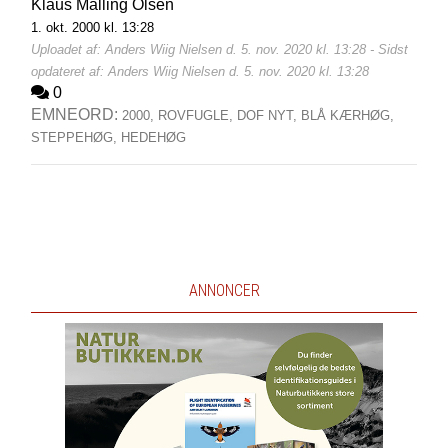
Klaus Malling Olsen
1. okt. 2000 kl. 13:28
Uploadet af: Anders Wiig Nielsen d. 5. nov. 2020 kl. 13:28 - Sidst
opdateret af: Anders Wiig Nielsen d. 5. nov. 2020 kl. 13:28
0
EMNEORD:
2000,
ROVFUGLE,
DOF NYT,
BLÅ KÆRHØG,
STEPPEHØG,
HEDEHØG
ANNONCER