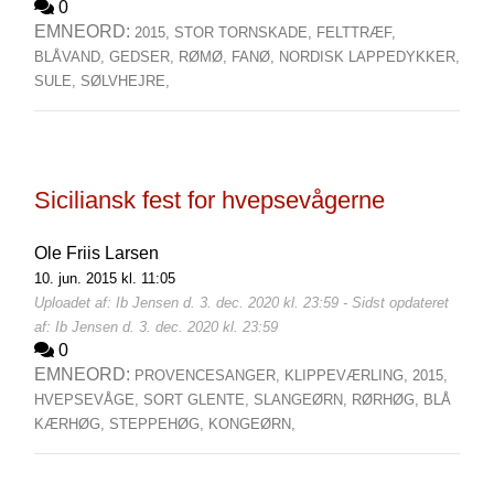
0
EMNEORD:
2015,
STOR TORNSKADE,
FELTTRÆF,
BLÅVAND,
GEDSER,
RØMØ,
FANØ,
NORDISK LAPPEDYKKER,
SULE,
SØLVHEJRE,
Siciliansk fest for hvepsevågerne
Ole Friis Larsen
10. jun. 2015 kl. 11:05
Uploadet af: Ib Jensen d. 3. dec. 2020 kl. 23:59 - Sidst opdateret
af: Ib Jensen d. 3. dec. 2020 kl. 23:59
0
EMNEORD:
PROVENCESANGER,
KLIPPEVÆRLING,
2015,
HVEPSEVÅGE,
SORT GLENTE,
SLANGEØRN,
RØRHØG,
BLÅ
KÆRHØG,
STEPPEHØG,
KONGEØRN,