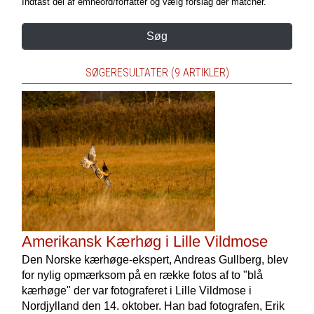
Indtast del af emneord/forfatter og vælg forslag der matcher.
Søg
SØGERESULTATER (9 ARTIKLER)
Amerikansk Kærhøg i Lille Vildmose
Den Norske kærhøge-ekspert, Andreas Gullberg, blev
for nylig opmærksom på en række fotos af to "blå
kærhøge" der var fotograferet i Lille Vildmose i
Nordjylland den 14. oktober. Han bad fotografen, Erik