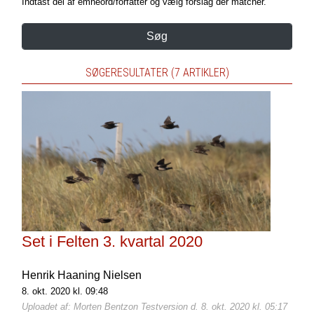
Indtast del af emneord/forfatter og vælg forslag der matcher.
Søg
SØGERESULTATER (7 ARTIKLER)
Set i Felten 3. kvartal 2020
Henrik Haaning Nielsen
8. okt. 2020 kl. 09:48
Uploadet af: Morten Bentzon Testversion d. 8. okt. 2020 kl. 05:17