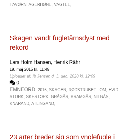
HAVØRN,
AGERHØNE,
VAGTEL,
Skagen vandt fugletårnsdyst med
rekord
Lars Holm Hansen,
Henrik Rähr
19. maj 2015 kl. 11:49
Uploadet af: Ib Jensen d. 3. dec. 2020 kl. 12:09
0
EMNEORD:
2015,
SKAGEN,
RØDSTRUBET LOM,
HVID
STORK,
SKESTORK,
GRÅGÅS,
BRAMGÅS,
NILGÅS,
KNARAND,
ATLINGAND,
23 arter breder sig som ynglefugle i