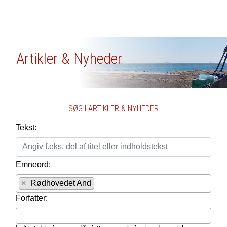
Artikler & Nyheder
SØG I ARTIKLER & NYHEDER
Tekst:
Emneord:
×
Rødhovedet And
Forfatter: