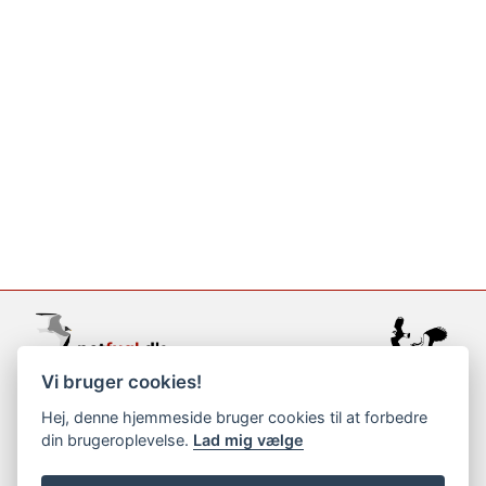
Vi bruger cookies!
support@netfugl.dk
Hej, denne hjemmeside bruger cookies til at forbedre
din brugeroplevelse.
Lad mig vælge
copyright © 2002-2023