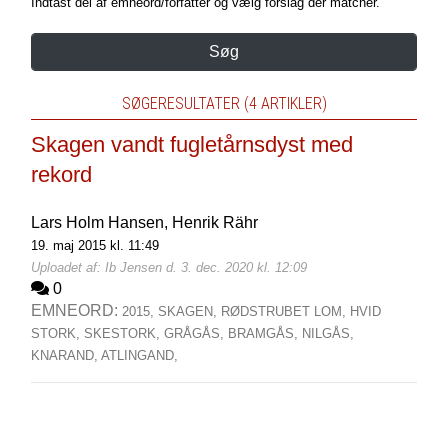
Indtast del af emneord/forfatter og vælg forslag der matcher.
Søg
SØGERESULTATER (4 ARTIKLER)
Skagen vandt fugletårnsdyst med
rekord
Lars Holm Hansen,
Henrik Rähr
19. maj 2015 kl. 11:49
Uploadet af: Ib Jensen d. 3. dec. 2020 kl. 12:09
0
EMNEORD:
2015,
SKAGEN,
RØDSTRUBET LOM,
HVID
STORK,
SKESTORK,
GRÅGÅS,
BRAMGÅS,
NILGÅS,
KNARAND,
ATLINGAND,