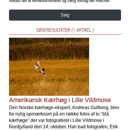
Indtast del af emneord/forfatter og vælg forslag der matcher.
Søg
SØGERESULTATER (1 ARTIKEL )
Amerikansk Kærhøg i Lille Vildmose
Den Norske kærhøge-ekspert, Andreas Gullberg, blev
for nylig opmærksom på en række fotos af to "blå
kærhøge" der var fotograferet i Lille Vildmose i
Nordjylland den 14. oktober. Han bad fotografen, Erik