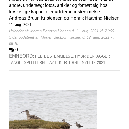
andre, undersøgt fotos, artikler og forhørt sig hos
forskellige kapaciteter udi ternebestemmelse...
Andreas Bruun Kristensen og Henrik Haaning Nielsen
11. aug. 2021
Uploadet af: Morten Bentzon Hansen d. 11. aug. 2021 kl. 21:55 -
Sidst opdateret af: Morten Bentzon Hansen d. 12. aug. 2021 kl.
08:10
0
EMNEORD:
FELTBESTEMMELSE,
HYBRIDER,
AGGER
TANGE,
SPLITTERNE,
AZTEKERTERNE,
NYHED,
2021