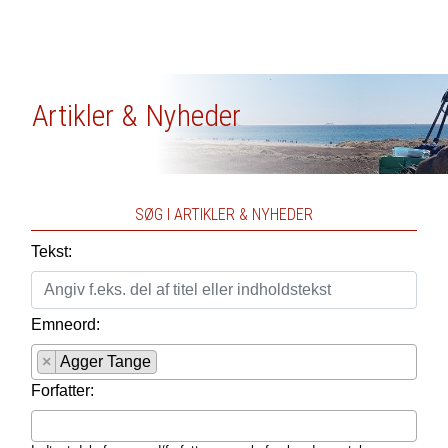
Artikler & Nyheder
SØG I ARTIKLER & NYHEDER
Tekst:
Emneord:
×
Agger Tange
Forfatter: