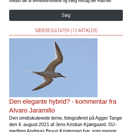
Indtast del af emneord/forfatter og vælg forslag der matcher.
Søg
SØGERESULTATER (12 ARTIKLER)
Den elegante hybrid? - kommentar fra
Alvaro Jaramillo
Den omdiskuterede terne, fotograferet på Agger Tange
den 4. august 2021 af Jens Kristian Kjærgaard. SU-
medlem Andreas Bruun Kristensen har, som mange