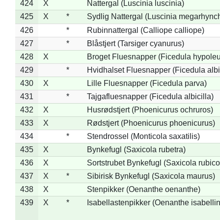
424
X
Nattergal (Luscinia luscinia)
425
X
*
Sydlig Nattergal (Luscinia megarhync
426
*
Rubinnattergal (Calliope calliope)
427
*
Blåstjert (Tarsiger cyanurus)
428
X
Broget Fluesnapper (Ficedula hypole
429
*
Hvidhalset Fluesnapper (Ficedula albic
430
X
Lille Fluesnapper (Ficedula parva)
431
*
Tajgafluesnapper (Ficedula albicilla)
432
X
Husrødstjert (Phoenicurus ochruros)
433
X
Rødstjert (Phoenicurus phoenicurus)
434
*
Stendrossel (Monticola saxatilis)
435
X
Bynkefugl (Saxicola rubetra)
436
X
Sortstrubet Bynkefugl (Saxicola rubico
437
X
*
Sibirisk Bynkefugl (Saxicola maurus)
438
X
Stenpikker (Oenanthe oenanthe)
439
X
*
Isabellastenpikker (Oenanthe isabelli