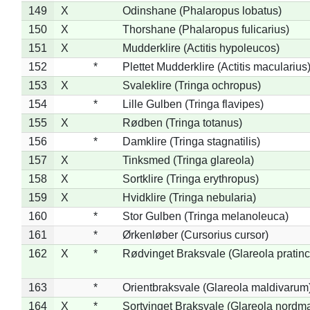
149
X
Odinshane (Phalaropus lobatus)
150
X
Thorshane (Phalaropus fulicarius)
151
X
Mudderklire (Actitis hypoleucos)
152
*
Plettet Mudderklire (Actitis macularius
153
X
Svaleklire (Tringa ochropus)
154
*
Lille Gulben (Tringa flavipes)
155
X
Rødben (Tringa totanus)
156
*
Damklire (Tringa stagnatilis)
157
X
Tinksmed (Tringa glareola)
158
X
Sortklire (Tringa erythropus)
159
X
Hvidklire (Tringa nebularia)
160
*
Stor Gulben (Tringa melanoleuca)
161
*
Ørkenløber (Cursorius cursor)
162
X
*
Rødvinget Braksvale (Glareola pratinc
163
*
Orientbraksvale (Glareola maldivarum
164
X
*
Sortvinget Braksvale (Glareola nordm