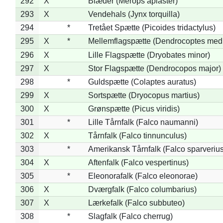
292
X
Biæder (Merops apiaster)
293
X
Vendehals (Jynx torquilla)
294
*
Tretået Spætte (Picoides tridactylus)
295
X
*
Mellemflagspætte (Dendrocoptes med
296
X
Lille Flagspætte (Dryobates minor)
297
X
Stor Flagspætte (Dendrocopos major)
298
*
Guldspætte (Colaptes auratus)
299
X
Sortspætte (Dryocopus martius)
300
X
Grønspætte (Picus viridis)
301
*
Lille Tårnfalk (Falco naumanni)
302
X
Tårnfalk (Falco tinnunculus)
303
*
Amerikansk Tårnfalk (Falco sparverius
304
X
Aftenfalk (Falco vespertinus)
305
*
Eleonorafalk (Falco eleonorae)
306
X
Dværgfalk (Falco columbarius)
307
X
Lærkefalk (Falco subbuteo)
308
*
Slagfalk (Falco cherrug)