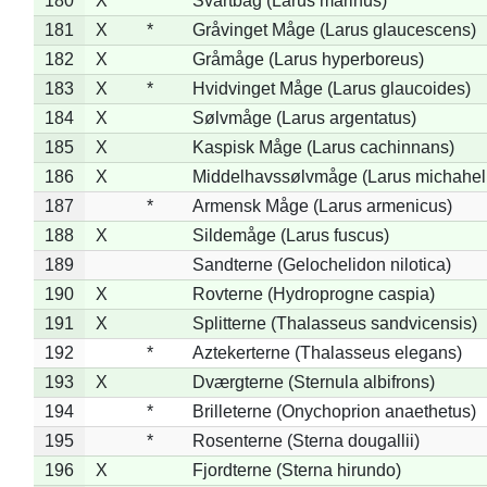
180
X
Svartbag (Larus marinus)
181
X
*
Gråvinget Måge (Larus glaucescens)
182
X
Gråmåge (Larus hyperboreus)
183
X
*
Hvidvinget Måge (Larus glaucoides)
184
X
Sølvmåge (Larus argentatus)
185
X
Kaspisk Måge (Larus cachinnans)
186
X
Middelhavssølvmåge (Larus michahell
187
*
Armensk Måge (Larus armenicus)
188
X
Sildemåge (Larus fuscus)
189
Sandterne (Gelochelidon nilotica)
190
X
Rovterne (Hydroprogne caspia)
191
X
Splitterne (Thalasseus sandvicensis)
192
*
Aztekerterne (Thalasseus elegans)
193
X
Dværgterne (Sternula albifrons)
194
*
Brilleterne (Onychoprion anaethetus)
195
*
Rosenterne (Sterna dougallii)
196
X
Fjordterne (Sterna hirundo)