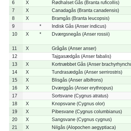
6
X
Rødhalset Gås (Branta ruficollis)
7
X
Canadagås (Branta canadensis)
8
X
Bramgås (Branta leucopsis)
9
*
Indisk Gås (Anser indicus)
10
X
*
Dværgsnegås (Anser rossii)
11
X
Grågås (Anser anser)
12
Tajgasædgås (Anser fabalis)
13
X
Kortnæbbet Gås (Anser brachyrhynch
14
X
Tundrasædgås (Anser serrirostris)
15
X
Blisgås (Anser albifrons)
16
X
Dværggås (Anser erythropus)
17
Sortsvane (Cygnus atratus)
18
X
Knopsvane (Cygnus olor)
19
X
Pibesvane (Cygnus columbianus)
20
X
Sangsvane (Cygnus cygnus)
21
X
Nilgås (Alopochen aegyptiaca)