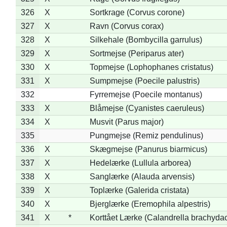
326
X
Sortkrage (Corvus corone)
327
X
Ravn (Corvus corax)
328
X
Silkehale (Bombycilla garrulus)
329
X
Sortmejse (Periparus ater)
330
X
Topmejse (Lophophanes cristatus)
331
X
Sumpmejse (Poecile palustris)
332
Fyrremejse (Poecile montanus)
333
X
Blåmejse (Cyanistes caeruleus)
334
X
Musvit (Parus major)
335
Pungmejse (Remiz pendulinus)
336
X
Skægmejse (Panurus biarmicus)
337
X
Hedelærke (Lullula arborea)
338
X
Sanglærke (Alauda arvensis)
339
X
Toplærke (Galerida cristata)
340
X
Bjerglærke (Eremophila alpestris)
341
X
*
Korttået Lærke (Calandrella brachydac