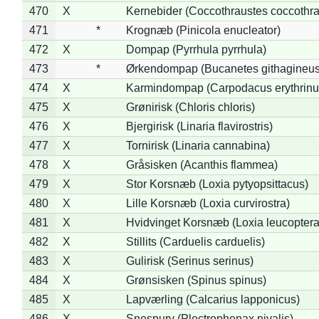
470
X
Kernebider (Coccothraustes coccothra
471
*
Krognæb (Pinicola enucleator)
472
X
Dompap (Pyrrhula pyrrhula)
473
*
Ørkendompap (Bucanetes githagineus
474
X
Karmindompap (Carpodacus erythrinu
475
X
Grønirisk (Chloris chloris)
476
X
Bjergirisk (Linaria flavirostris)
477
X
Tornirisk (Linaria cannabina)
478
X
Gråsisken (Acanthis flammea)
479
X
Stor Korsnæb (Loxia pytyopsittacus)
480
X
Lille Korsnæb (Loxia curvirostra)
481
X
Hvidvinget Korsnæb (Loxia leucoptera
482
X
Stillits (Carduelis carduelis)
483
X
Gulirisk (Serinus serinus)
484
X
Grønsisken (Spinus spinus)
485
X
Lapværling (Calcarius lapponicus)
486
X
Snespurv (Plectrophenax nivalis)