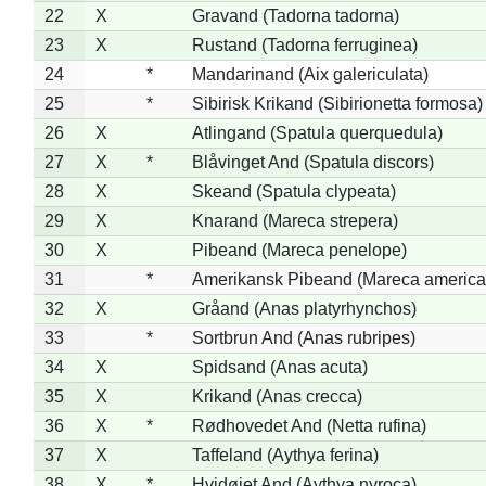
22
X
Gravand (Tadorna tadorna)
23
X
Rustand (Tadorna ferruginea)
24
*
Mandarinand (Aix galericulata)
25
*
Sibirisk Krikand (Sibirionetta formosa)
26
X
Atlingand (Spatula querquedula)
27
X
*
Blåvinget And (Spatula discors)
28
X
Skeand (Spatula clypeata)
29
X
Knarand (Mareca strepera)
30
X
Pibeand (Mareca penelope)
31
*
Amerikansk Pibeand (Mareca america
32
X
Gråand (Anas platyrhynchos)
33
*
Sortbrun And (Anas rubripes)
34
X
Spidsand (Anas acuta)
35
X
Krikand (Anas crecca)
36
X
*
Rødhovedet And (Netta rufina)
37
X
Taffeland (Aythya ferina)
38
X
*
Hvidøjet And (Aythya nyroca)