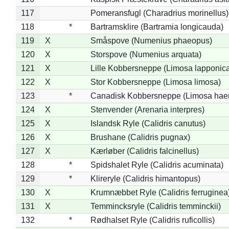
117
Pomeransfugl (Charadrius morinellus)
118
*
Bartramsklire (Bartramia longicauda)
119
X
Småspove (Numenius phaeopus)
120
X
Storspove (Numenius arquata)
121
X
Lille Kobbersneppe (Limosa lapponic
122
X
Stor Kobbersneppe (Limosa limosa)
123
*
Canadisk Kobbersneppe (Limosa hae
124
X
Stenvender (Arenaria interpres)
125
X
Islandsk Ryle (Calidris canutus)
126
X
Brushane (Calidris pugnax)
127
X
Kærløber (Calidris falcinellus)
128
*
Spidshalet Ryle (Calidris acuminata)
129
*
Klireryle (Calidris himantopus)
130
X
Krumnæbbet Ryle (Calidris ferruginea
131
X
Temmincksryle (Calidris temminckii)
132
*
Rødhalset Ryle (Calidris ruficollis)