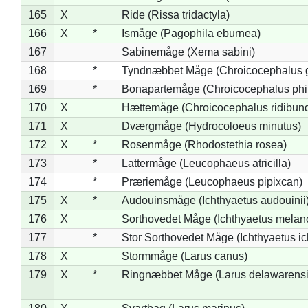
165
X
Ride (Rissa tridactyla)
166
X
*
Ismåge (Pagophila eburnea)
167
Sabinemåge (Xema sabini)
168
*
Tyndnæbbet Måge (Chroicocephalus 
169
*
Bonapartemåge (Chroicocephalus phil
170
X
Hættemåge (Chroicocephalus ridibun
171
X
Dværgmåge (Hydrocoloeus minutus)
172
X
*
Rosenmåge (Rhodostethia rosea)
173
*
Lattermåge (Leucophaeus atricilla)
174
*
Præriemåge (Leucophaeus pipixcan)
175
X
*
Audouinsmåge (Ichthyaetus audouinii
176
X
Sorthovedet Måge (Ichthyaetus melan
177
*
Stor Sorthovedet Måge (Ichthyaetus ic
178
X
Stormmåge (Larus canus)
179
X
*
Ringnæbbet Måge (Larus delawarensi