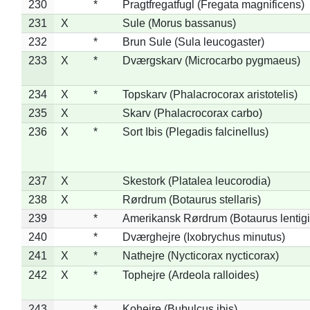
230
*
Pragtfregatfugl (Fregata magnificens)
231
X
Sule (Morus bassanus)
232
*
Brun Sule (Sula leucogaster)
233
X
*
Dværgskarv (Microcarbo pygmaeus)
234
X
*
Topskarv (Phalacrocorax aristotelis)
235
X
Skarv (Phalacrocorax carbo)
236
X
*
Sort Ibis (Plegadis falcinellus)
237
X
Skestork (Platalea leucorodia)
238
X
Rørdrum (Botaurus stellaris)
239
*
Amerikansk Rørdrum (Botaurus lentig
240
*
Dværghejre (Ixobrychus minutus)
241
X
*
Nathejre (Nycticorax nycticorax)
242
X
*
Tophejre (Ardeola ralloides)
243
*
Kohejre (Bubulcus ibis)