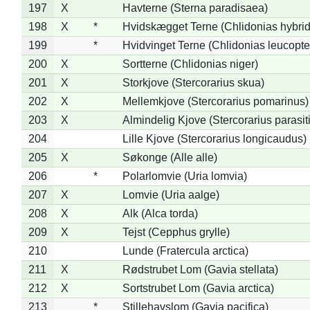
197
X
Havterne (Sterna paradisaea)
198
X
*
Hvidskægget Terne (Chlidonias hybrid
199
*
Hvidvinget Terne (Chlidonias leucopte
200
X
Sortterne (Chlidonias niger)
201
X
Storkjove (Stercorarius skua)
202
X
Mellemkjove (Stercorarius pomarinus)
203
X
Almindelig Kjove (Stercorarius parasit
204
Lille Kjove (Stercorarius longicaudus)
205
X
Søkonge (Alle alle)
206
*
Polarlomvie (Uria lomvia)
207
X
Lomvie (Uria aalge)
208
X
Alk (Alca torda)
209
X
Tejst (Cepphus grylle)
210
Lunde (Fratercula arctica)
211
X
Rødstrubet Lom (Gavia stellata)
212
X
Sortstrubet Lom (Gavia arctica)
213
*
Stillehavslom (Gavia pacifica)