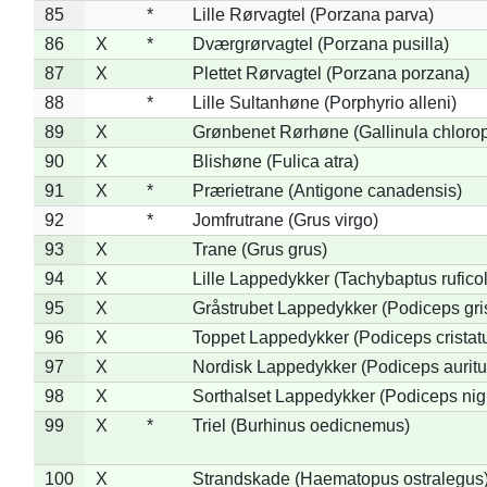
85
*
Lille Rørvagtel (Porzana parva)
86
X
*
Dværgrørvagtel (Porzana pusilla)
87
X
Plettet Rørvagtel (Porzana porzana)
88
*
Lille Sultanhøne (Porphyrio alleni)
89
X
Grønbenet Rørhøne (Gallinula chloro
90
X
Blishøne (Fulica atra)
91
X
*
Prærietrane (Antigone canadensis)
92
*
Jomfrutrane (Grus virgo)
93
X
Trane (Grus grus)
94
X
Lille Lappedykker (Tachybaptus ruficol
95
X
Gråstrubet Lappedykker (Podiceps gr
96
X
Toppet Lappedykker (Podiceps cristat
97
X
Nordisk Lappedykker (Podiceps auritu
98
X
Sorthalset Lappedykker (Podiceps nigri
99
X
*
Triel (Burhinus oedicnemus)
100
X
Strandskade (Haematopus ostralegus