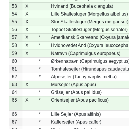
53
X
Hvinand (Bucephala clangula)
54
X
Lille Skallesluger (Mergellus albellus)
55
X
Stor Skallesluger (Mergus merganser)
56
X
Toppet Skallesluger (Mergus serrator)
57
X
*
Amerikansk Skarveand (Oxyura jamai
58
X
*
Hvidhovedet And (Oxyura leucocepha
59
X
Natravn (Caprimulgus europaeus)
60
*
Ørkennatravn (Caprimulgus aegyptius
61
*
Tornhalesejler (Hirundapus caudacutu
62
*
Alpesejler (Tachymarptis melba)
63
X
Mursejler (Apus apus)
64
*
Gråsejler (Apus pallidus)
65
X
*
Orientsejler (Apus pacificus)
66
*
Lille Sejler (Apus affinis)
67
*
Kaffersejler (Apus caffer)