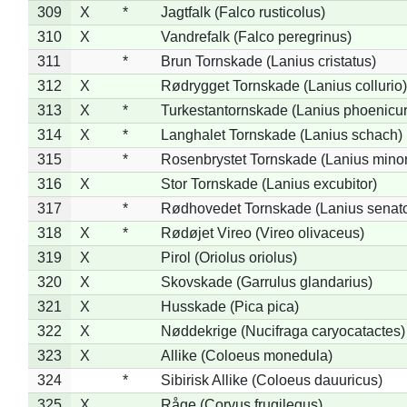
309
X
*
Jagtfalk (Falco rusticolus)
310
X
Vandrefalk (Falco peregrinus)
311
*
Brun Tornskade (Lanius cristatus)
312
X
Rødrygget Tornskade (Lanius collurio)
313
X
*
Turkestantornskade (Lanius phoenicur
314
X
*
Langhalet Tornskade (Lanius schach)
315
*
Rosenbrystet Tornskade (Lanius minor
316
X
Stor Tornskade (Lanius excubitor)
317
*
Rødhovedet Tornskade (Lanius senato
318
X
*
Rødøjet Vireo (Vireo olivaceus)
319
X
Pirol (Oriolus oriolus)
320
X
Skovskade (Garrulus glandarius)
321
X
Husskade (Pica pica)
322
X
Nøddekrige (Nucifraga caryocatactes)
323
X
Allike (Coloeus monedula)
324
*
Sibirisk Allike (Coloeus dauuricus)
325
X
Råge (Corvus frugilegus)