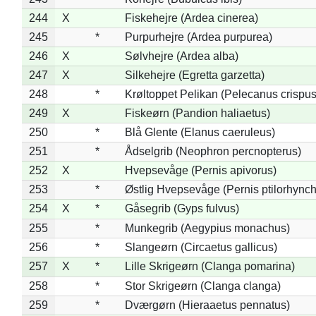
244
X
Fiskehejre (Ardea cinerea)
245
*
Purpurhejre (Ardea purpurea)
246
X
Sølvhejre (Ardea alba)
247
X
Silkehejre (Egretta garzetta)
248
*
Krøltoppet Pelikan (Pelecanus crispus
249
X
Fiskeørn (Pandion haliaetus)
250
*
Blå Glente (Elanus caeruleus)
251
*
Ådselgrib (Neophron percnopterus)
252
X
Hvepsevåge (Pernis apivorus)
253
*
Østlig Hvepsevåge (Pernis ptilorhync
254
X
*
Gåsegrib (Gyps fulvus)
255
*
Munkegrib (Aegypius monachus)
256
*
Slangeørn (Circaetus gallicus)
257
X
*
Lille Skrigeørn (Clanga pomarina)
258
*
Stor Skrigeørn (Clanga clanga)
259
*
Dværgørn (Hieraaetus pennatus)