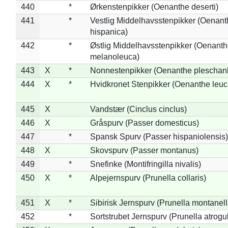
440
*
Ørkenstenpikker (Oenanthe deserti)
441
*
Vestlig Middelhavsstenpikker (Oenant
hispanica)
442
*
Østlig Middelhavsstenpikker (Oenant
melanoleuca)
443
X
*
Nonnestenpikker (Oenanthe pleschan
444
X
*
Hvidkronet Stenpikker (Oenanthe leu
445
X
Vandstær (Cinclus cinclus)
446
X
Gråspurv (Passer domesticus)
447
*
Spansk Spurv (Passer hispaniolensis)
448
X
Skovspurv (Passer montanus)
449
*
Snefinke (Montifringilla nivalis)
450
X
*
Alpejernspurv (Prunella collaris)
451
X
*
Sibirisk Jernspurv (Prunella montanell
452
*
Sortstrubet Jernspurv (Prunella atrogul