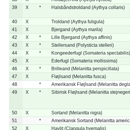
39
X
*
Halsbåndstroldand (Aythya collaris)
40
X
Troldand (Aythya fuligula)
41
X
Bjergand (Aythya marila)
42
X
*
Lille Bjergand (Aythya affinis)
43
X
*
Stellersand (Polysticta stelleri)
44
X
*
Kongeederfugl (Somateria spectabilis
45
X
Ederfugl (Somateria mollissima)
46
X
*
Brilleand (Melanitta perspicillata)
47
X
Fløjlsand (Melanitta fusca)
48
*
Amerikansk Fløjlsand (Melanitta degla
49
X
*
Sibirisk Fløjlsand (Melanitta stejnegeri
50
X
Sortand (Melanitta nigra)
51
*
Amerikansk Sortand (Melanitta ameri
52
X
Havlit (Clangula hyemalis)