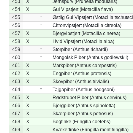
453
X
Jernspurv (Prunella modularis)
454
X
Gul Vipstjert (Motacilla flava)
455
*
Østlig Gul Vipstjert (Motacilla tschuts
456
*
Citronvipstjert (Motacilla citreola)
457
X
Bjergvipstjert (Motacilla cinerea)
458
X
Hvid Vipstjert (Motacilla alba)
459
*
Storpiber (Anthus richardi)
460
*
Mongolsk Piber (Anthus godlewskii)
461
X
Markpiber (Anthus campestris)
462
X
Engpiber (Anthus pratensis)
463
X
Skovpiber (Anthus trivialis)
464
*
Tajgapiber (Anthus hodgsoni)
465
X
Rødstrubet Piber (Anthus cervinus)
466
X
Bjergpiber (Anthus spinoletta)
467
X
Skærpiber (Anthus petrosus)
468
X
Bogfinke (Fringilla coelebs)
469
X
Kvækerfinke (Fringilla montifringilla)