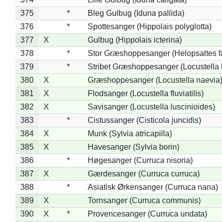
375
*
Bleg Gulbug (Iduna pallida)
376
*
Spottesanger (Hippolais polyglotta)
377
X
Gulbug (Hippolais icterina)
378
*
Stor Græshoppesanger (Helopsaltes fa
379
*
Stribet Græshoppesanger (Locustella 
380
X
Græshoppesanger (Locustella naevia
381
X
Flodsanger (Locustella fluviatilis)
382
X
Savisanger (Locustella luscinioides)
383
*
Cistussanger (Cisticola juncidis)
384
X
Munk (Sylvia atricapilla)
385
X
Havesanger (Sylvia borin)
386
*
Høgesanger (Curruca nisoria)
387
X
Gærdesanger (Curruca curruca)
388
*
Asiatisk Ørkensanger (Curruca nana)
389
X
Tornsanger (Curruca communis)
390
X
*
Provencesanger (Curruca undata)