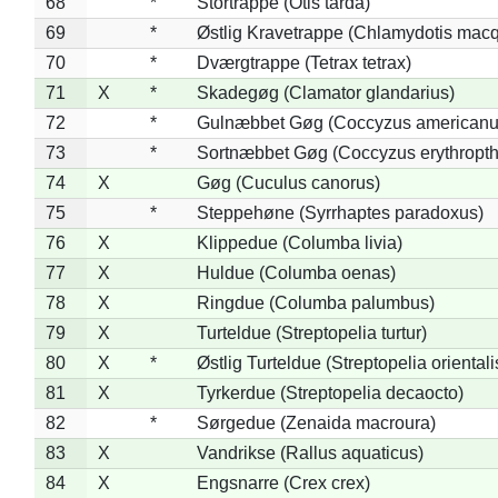
68
*
Stortrappe (Otis tarda)
69
*
Østlig Kravetrappe (Chlamydotis macq
70
*
Dværgtrappe (Tetrax tetrax)
71
X
*
Skadegøg (Clamator glandarius)
72
*
Gulnæbbet Gøg (Coccyzus americanu
73
*
Sortnæbbet Gøg (Coccyzus erythropt
74
X
Gøg (Cuculus canorus)
75
*
Steppehøne (Syrrhaptes paradoxus)
76
X
Klippedue (Columba livia)
77
X
Huldue (Columba oenas)
78
X
Ringdue (Columba palumbus)
79
X
Turteldue (Streptopelia turtur)
80
X
*
Østlig Turteldue (Streptopelia orientali
81
X
Tyrkerdue (Streptopelia decaocto)
82
*
Sørgedue (Zenaida macroura)
83
X
Vandrikse (Rallus aquaticus)
84
X
Engsnarre (Crex crex)