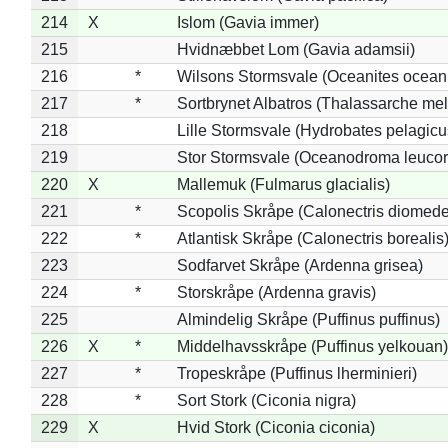
214
X
Islom (Gavia immer)
215
Hvidnæbbet Lom (Gavia adamsii)
216
*
Wilsons Stormsvale (Oceanites ocean
217
*
Sortbrynet Albatros (Thalassarche me
218
Lille Stormsvale (Hydrobates pelagicu
219
Stor Stormsvale (Oceanodroma leuco
220
X
Mallemuk (Fulmarus glacialis)
221
*
Scopolis Skråpe (Calonectris diomed
222
*
Atlantisk Skråpe (Calonectris borealis
223
Sodfarvet Skråpe (Ardenna grisea)
224
*
Storskråpe (Ardenna gravis)
225
Almindelig Skråpe (Puffinus puffinus)
226
X
*
Middelhavsskråpe (Puffinus yelkouan)
227
*
Tropeskråpe (Puffinus lherminieri)
228
*
Sort Stork (Ciconia nigra)
229
X
Hvid Stork (Ciconia ciconia)