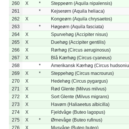
260
X
*
Steppeørn (Aquila nipalensis)
261
*
Kejserørn (Aquila heliaca)
262
X
Kongeørn (Aquila chrysaetos)
263
*
Høgeørn (Aquila fasciata)
264
X
Spurvehøg (Accipiter nisus)
265
X
Duehøg (Accipiter gentilis)
266
X
Rørhøg (Circus aeruginosus)
267
X
Blå Kærhøg (Circus cyaneus)
268
*
Amerikansk Kærhøg (Circus hudsoniu
269
X
*
Steppehøg (Circus macrourus)
270
X
Hedehøg (Circus pygargus)
271
X
Rød Glente (Milvus milvus)
272
X
Sort Glente (Milvus migrans)
273
X
Havørn (Haliaeetus albicilla)
274
X
Fjeldvåge (Buteo lagopus)
275
X
*
Ørnevåge (Buteo rufinus)
276
X
Musvåge (Buteo buteo)