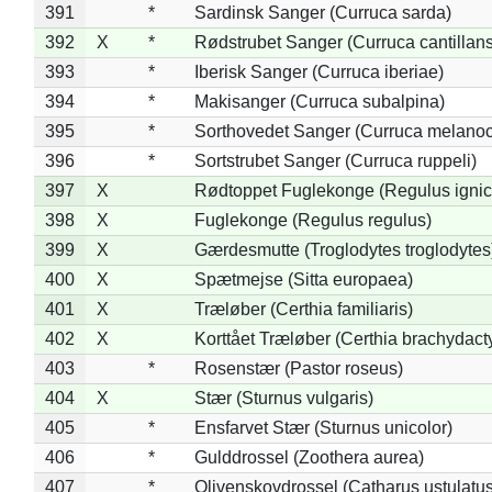
391
*
Sardinsk Sanger (Curruca sarda)
392
X
*
Rødstrubet Sanger (Curruca cantillans
393
*
Iberisk Sanger (Curruca iberiae)
394
*
Makisanger (Curruca subalpina)
395
*
Sorthovedet Sanger (Curruca melano
396
*
Sortstrubet Sanger (Curruca ruppeli)
397
X
Rødtoppet Fuglekonge (Regulus ignica
398
X
Fuglekonge (Regulus regulus)
399
X
Gærdesmutte (Troglodytes troglodytes
400
X
Spætmejse (Sitta europaea)
401
X
Træløber (Certhia familiaris)
402
X
Korttået Træløber (Certhia brachydact
403
*
Rosenstær (Pastor roseus)
404
X
Stær (Sturnus vulgaris)
405
*
Ensfarvet Stær (Sturnus unicolor)
406
*
Gulddrossel (Zoothera aurea)
407
*
Olivenskovdrossel (Catharus ustulatus