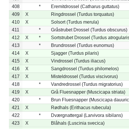
408
*
Eremitdrossel (Catharus guttatus)
409
X
Ringdrossel (Turdus torquatus)
410
X
Solsort (Turdus merula)
411
*
Gråstrubet Drossel (Turdus obscurus)
412
X
*
Sortstrubet Drossel (Turdus atrogularis
413
*
Brundrossel (Turdus eunomus)
414
X
Sjagger (Turdus pilaris)
415
X
Vindrossel (Turdus iliacus)
416
X
Sangdrossel (Turdus philomelos)
417
X
Misteldrossel (Turdus viscivorus)
418
*
Vandredrossel (Turdus migratorius)
419
X
Grå Fluesnapper (Muscicapa striata)
420
*
Brun Fluesnapper (Muscicapa dauuric
421
X
Rødhals (Erithacus rubecula)
422
*
Dværgnattergal (Larvivora sibilans)
423
X
Blåhals (Luscinia svecica)