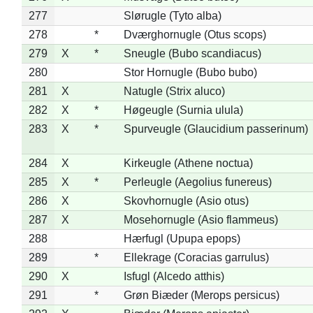
277
Slørugle (Tyto alba)
278
*
Dværghornugle (Otus scops)
279
X
*
Sneugle (Bubo scandiacus)
280
Stor Hornugle (Bubo bubo)
281
X
Natugle (Strix aluco)
282
X
*
Høgeugle (Surnia ulula)
283
X
*
Spurveugle (Glaucidium passerinum)
284
X
Kirkeugle (Athene noctua)
285
X
*
Perleugle (Aegolius funereus)
286
X
Skovhornugle (Asio otus)
287
X
Mosehornugle (Asio flammeus)
288
Hærfugl (Upupa epops)
289
*
Ellekrage (Coracias garrulus)
290
X
Isfugl (Alcedo atthis)
291
*
Grøn Biæder (Merops persicus)