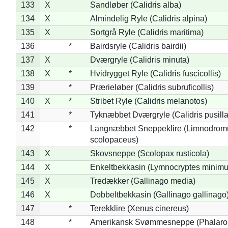
133
X
Sandløber (Calidris alba)
134
X
Almindelig Ryle (Calidris alpina)
135
X
Sortgrå Ryle (Calidris maritima)
136
*
Bairdsryle (Calidris bairdii)
137
X
Dværgryle (Calidris minuta)
138
X
*
Hvidrygget Ryle (Calidris fuscicollis)
139
*
Prærieløber (Calidris subruficollis)
140
X
*
Stribet Ryle (Calidris melanotos)
141
*
Tyknæbbet Dværgryle (Calidris pusilla
142
*
Langnæbbet Sneppeklire (Limnodrom
scolopaceus)
143
X
Skovsneppe (Scolopax rusticola)
144
X
Enkeltbekkasin (Lymnocryptes minimu
145
X
Tredækker (Gallinago media)
146
X
Dobbeltbekkasin (Gallinago gallinago
147
*
Terekklire (Xenus cinereus)
148
*
Amerikansk Svømmesneppe (Phalaropu