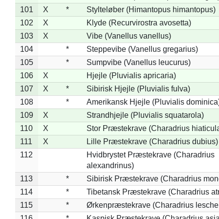
101
X
*
Stylteløber (Himantopus himantopus)
102
X
Klyde (Recurvirostra avosetta)
103
X
Vibe (Vanellus vanellus)
104
*
Steppevibe (Vanellus gregarius)
105
*
Sumpvibe (Vanellus leucurus)
106
X
Hjejle (Pluvialis apricaria)
107
X
*
Sibirisk Hjejle (Pluvialis fulva)
108
*
Amerikansk Hjejle (Pluvialis dominica
109
X
Strandhjejle (Pluvialis squatarola)
110
X
Stor Præstekrave (Charadrius hiaticul
111
X
Lille Præstekrave (Charadrius dubius)
112
Hvidbrystet Præstekrave (Charadrius
alexandrinus)
113
*
Sibirisk Præstekrave (Charadrius mon
114
*
Tibetansk Præstekrave (Charadrius atr
115
*
Ørkenpræstekrave (Charadrius leschen
116
*
Kaspisk Præstekrave (Charadrius asia