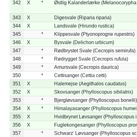
342
X
*
Østlig Kalanderlærke (Melanocorypha
343
X
Digesvale (Riparia riparia)
344
X
Landsvale (Hirundo rustica)
345
*
Klippesvale (Ptyonoprogne rupestris)
346
X
Bysvale (Delichon urbicum)
347
*
Rødbrystet Svale (Cecropis semirufa)
348
*
Rødrygget Svale (Cecropis rufula)
349
*
Amursvale (Cecropis daurica)
350
*
Cettisanger (Cettia cetti)
351
X
Halemejse (Aegithalos caudatus)
352
X
Skovsanger (Phylloscopus sibilatrix)
353
*
Bjergløvsanger (Phylloscopus bonelli)
354
X
*
Himalayasanger (Phylloscopus humei
355
X
Hvidbrynet Løvsanger (Phylloscopus i
356
X
Fuglekongesanger (Phylloscopus pror
357
*
Schwarz' Løvsanger (Phylloscopus sc