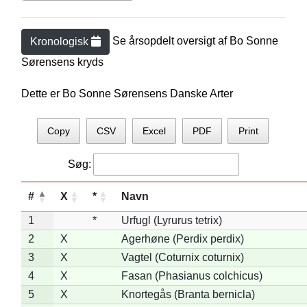
Se årsopdelt oversigt af
Bo Sonne
Kronologisk
Sørensen
s kryds
Dette er Bo Sonne Sørensens Danske Arter
Copy
CSV
Excel
PDF
Print
Søg:
#
X
*
Navn
1
*
Urfugl (Lyrurus tetrix)
2
X
Agerhøne (Perdix perdix)
3
X
Vagtel (Coturnix coturnix)
4
X
Fasan (Phasianus colchicus)
5
X
Knortegås (Branta bernicla)