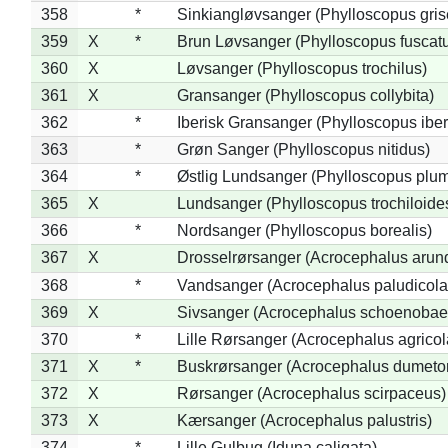
358
*
Sinkiangløvsanger (Phylloscopus gris
359
X
*
Brun Løvsanger (Phylloscopus fuscat
360
X
Løvsanger (Phylloscopus trochilus)
361
X
Gransanger (Phylloscopus collybita)
362
*
Iberisk Gransanger (Phylloscopus iber
363
*
Grøn Sanger (Phylloscopus nitidus)
364
*
Østlig Lundsanger (Phylloscopus plum
365
X
Lundsanger (Phylloscopus trochiloide
366
*
Nordsanger (Phylloscopus borealis)
367
X
Drosselrørsanger (Acrocephalus arun
368
*
Vandsanger (Acrocephalus paludicola
369
X
Sivsanger (Acrocephalus schoenobae
370
*
Lille Rørsanger (Acrocephalus agricol
371
X
*
Buskrørsanger (Acrocephalus dumeto
372
X
Rørsanger (Acrocephalus scirpaceus)
373
X
Kærsanger (Acrocephalus palustris)
374
*
Lille Gulbug (Iduna caligata)