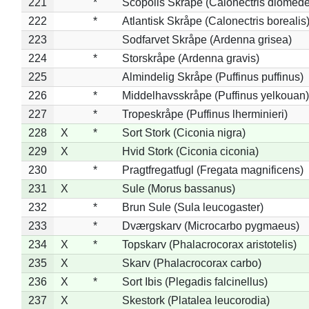
221
*
Scopolis Skråpe (Calonectris diomed
222
*
Atlantisk Skråpe (Calonectris borealis
223
Sodfarvet Skråpe (Ardenna grisea)
224
*
Storskråpe (Ardenna gravis)
225
Almindelig Skråpe (Puffinus puffinus)
226
*
Middelhavsskråpe (Puffinus yelkouan)
227
*
Tropeskråpe (Puffinus lherminieri)
228
X
*
Sort Stork (Ciconia nigra)
229
X
Hvid Stork (Ciconia ciconia)
230
*
Pragtfregatfugl (Fregata magnificens)
231
X
Sule (Morus bassanus)
232
*
Brun Sule (Sula leucogaster)
233
*
Dværgskarv (Microcarbo pygmaeus)
234
X
*
Topskarv (Phalacrocorax aristotelis)
235
X
Skarv (Phalacrocorax carbo)
236
X
*
Sort Ibis (Plegadis falcinellus)
237
X
Skestork (Platalea leucorodia)