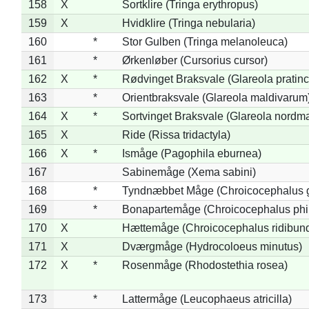
158
X
Sortklire (Tringa erythropus)
159
X
Hvidklire (Tringa nebularia)
160
*
Stor Gulben (Tringa melanoleuca)
161
*
Ørkenløber (Cursorius cursor)
162
X
*
Rødvinget Braksvale (Glareola pratinc
163
*
Orientbraksvale (Glareola maldivarum
164
X
*
Sortvinget Braksvale (Glareola nordm
165
X
Ride (Rissa tridactyla)
166
X
*
Ismåge (Pagophila eburnea)
167
Sabinemåge (Xema sabini)
168
*
Tyndnæbbet Måge (Chroicocephalus 
169
*
Bonapartemåge (Chroicocephalus phil
170
X
Hættemåge (Chroicocephalus ridibun
171
X
Dværgmåge (Hydrocoloeus minutus)
172
X
*
Rosenmåge (Rhodostethia rosea)
173
*
Lattermåge (Leucophaeus atricilla)