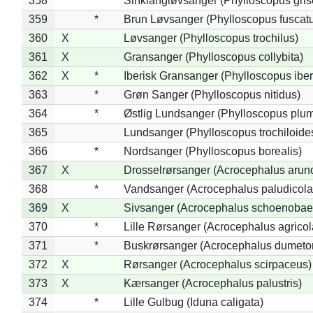
358
*
Sinkiangløvsanger (Phylloscopus gris
359
*
Brun Løvsanger (Phylloscopus fuscat
360
X
Løvsanger (Phylloscopus trochilus)
361
X
Gransanger (Phylloscopus collybita)
362
X
*
Iberisk Gransanger (Phylloscopus iber
363
*
Grøn Sanger (Phylloscopus nitidus)
364
*
Østlig Lundsanger (Phylloscopus plum
365
Lundsanger (Phylloscopus trochiloide
366
*
Nordsanger (Phylloscopus borealis)
367
X
Drosselrørsanger (Acrocephalus arun
368
*
Vandsanger (Acrocephalus paludicola
369
X
Sivsanger (Acrocephalus schoenobae
370
*
Lille Rørsanger (Acrocephalus agricol
371
*
Buskrørsanger (Acrocephalus dumeto
372
X
Rørsanger (Acrocephalus scirpaceus)
373
X
Kærsanger (Acrocephalus palustris)
374
*
Lille Gulbug (Iduna caligata)