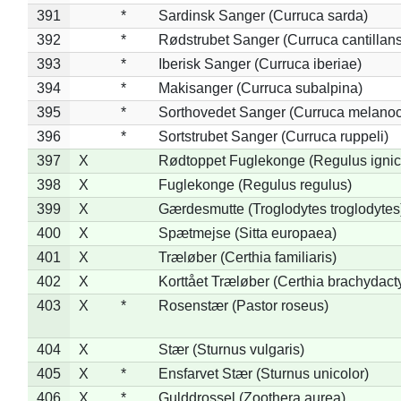
391
*
Sardinsk Sanger (Curruca sarda)
392
*
Rødstrubet Sanger (Curruca cantillans
393
*
Iberisk Sanger (Curruca iberiae)
394
*
Makisanger (Curruca subalpina)
395
*
Sorthovedet Sanger (Curruca melano
396
*
Sortstrubet Sanger (Curruca ruppeli)
397
X
Rødtoppet Fuglekonge (Regulus ignica
398
X
Fuglekonge (Regulus regulus)
399
X
Gærdesmutte (Troglodytes troglodytes
400
X
Spætmejse (Sitta europaea)
401
X
Træløber (Certhia familiaris)
402
X
Korttået Træløber (Certhia brachydact
403
X
*
Rosenstær (Pastor roseus)
404
X
Stær (Sturnus vulgaris)
405
X
*
Ensfarvet Stær (Sturnus unicolor)
406
X
*
Gulddrossel (Zoothera aurea)