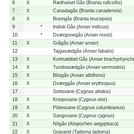
6
X
Rødhalset Gås (Branta ruficollis)
7
X
Canadagås (Branta canadensis)
8
X
Bramgås (Branta leucopsis)
9
*
Indisk Gås (Anser indicus)
10
*
Dværgsnegås (Anser rossii)
11
X
Grågås (Anser anser)
12
Tajgasædgås (Anser fabalis)
13
X
Kortnæbbet Gås (Anser brachyrhynch
14
X
Tundrasædgås (Anser serrirostris)
15
X
Blisgås (Anser albifrons)
16
X
Dværggås (Anser erythropus)
17
Sortsvane (Cygnus atratus)
18
X
Knopsvane (Cygnus olor)
19
X
Pibesvane (Cygnus columbianus)
20
X
Sangsvane (Cygnus cygnus)
21
X
Nilgås (Alopochen aegyptiaca)
22
X
Gravand (Tadorna tadorna)