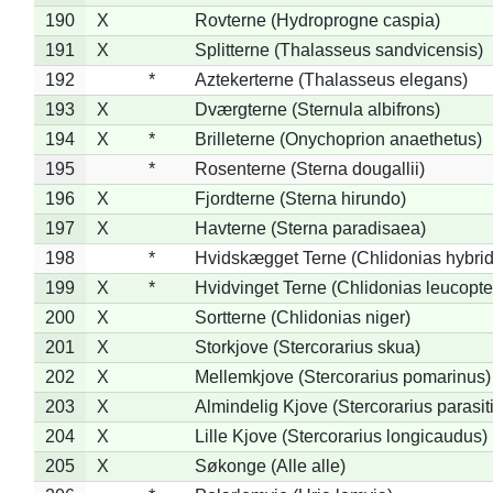
190
X
Rovterne (Hydroprogne caspia)
191
X
Splitterne (Thalasseus sandvicensis)
192
*
Aztekerterne (Thalasseus elegans)
193
X
Dværgterne (Sternula albifrons)
194
X
*
Brilleterne (Onychoprion anaethetus)
195
*
Rosenterne (Sterna dougallii)
196
X
Fjordterne (Sterna hirundo)
197
X
Havterne (Sterna paradisaea)
198
*
Hvidskægget Terne (Chlidonias hybrid
199
X
*
Hvidvinget Terne (Chlidonias leucopte
200
X
Sortterne (Chlidonias niger)
201
X
Storkjove (Stercorarius skua)
202
X
Mellemkjove (Stercorarius pomarinus)
203
X
Almindelig Kjove (Stercorarius parasit
204
X
Lille Kjove (Stercorarius longicaudus)
205
X
Søkonge (Alle alle)