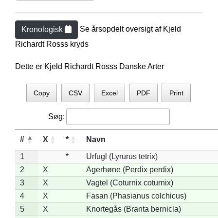
Se årsopdelt oversigt af
Kjeld
Kronologisk
Richardt Ross
s kryds
Dette er Kjeld Richardt Rosss Danske Arter
Copy
CSV
Excel
PDF
Print
Søg:
#
X
*
Navn
1
*
Urfugl (Lyrurus tetrix)
2
X
Agerhøne (Perdix perdix)
3
X
Vagtel (Coturnix coturnix)
4
X
Fasan (Phasianus colchicus)
5
X
Knortegås (Branta bernicla)