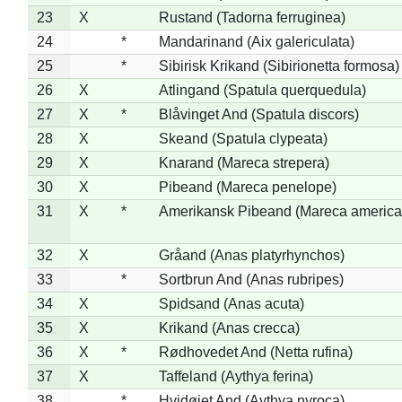
23
X
Rustand (Tadorna ferruginea)
24
*
Mandarinand (Aix galericulata)
25
*
Sibirisk Krikand (Sibirionetta formosa)
26
X
Atlingand (Spatula querquedula)
27
X
*
Blåvinget And (Spatula discors)
28
X
Skeand (Spatula clypeata)
29
X
Knarand (Mareca strepera)
30
X
Pibeand (Mareca penelope)
31
X
*
Amerikansk Pibeand (Mareca america
32
X
Gråand (Anas platyrhynchos)
33
*
Sortbrun And (Anas rubripes)
34
X
Spidsand (Anas acuta)
35
X
Krikand (Anas crecca)
36
X
*
Rødhovedet And (Netta rufina)
37
X
Taffeland (Aythya ferina)
38
*
Hvidøjet And (Aythya nyroca)