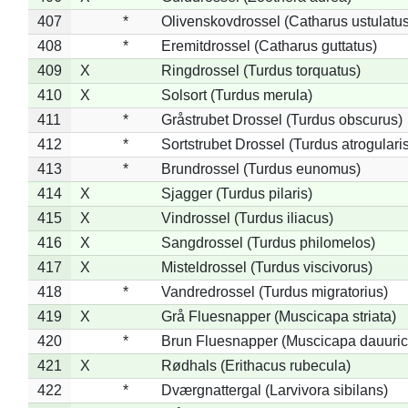
407
*
Olivenskovdrossel (Catharus ustulatus
408
*
Eremitdrossel (Catharus guttatus)
409
X
Ringdrossel (Turdus torquatus)
410
X
Solsort (Turdus merula)
411
*
Gråstrubet Drossel (Turdus obscurus)
412
*
Sortstrubet Drossel (Turdus atrogularis
413
*
Brundrossel (Turdus eunomus)
414
X
Sjagger (Turdus pilaris)
415
X
Vindrossel (Turdus iliacus)
416
X
Sangdrossel (Turdus philomelos)
417
X
Misteldrossel (Turdus viscivorus)
418
*
Vandredrossel (Turdus migratorius)
419
X
Grå Fluesnapper (Muscicapa striata)
420
*
Brun Fluesnapper (Muscicapa dauuric
421
X
Rødhals (Erithacus rubecula)
422
*
Dværgnattergal (Larvivora sibilans)