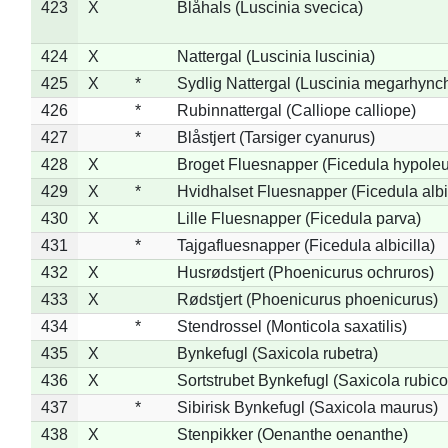
423
X
Blåhals (Luscinia svecica)
424
X
Nattergal (Luscinia luscinia)
425
X
*
Sydlig Nattergal (Luscinia megarhync
426
*
Rubinnattergal (Calliope calliope)
427
*
Blåstjert (Tarsiger cyanurus)
428
X
Broget Fluesnapper (Ficedula hypole
429
X
*
Hvidhalset Fluesnapper (Ficedula albic
430
X
Lille Fluesnapper (Ficedula parva)
431
*
Tajgafluesnapper (Ficedula albicilla)
432
X
Husrødstjert (Phoenicurus ochruros)
433
X
Rødstjert (Phoenicurus phoenicurus)
434
*
Stendrossel (Monticola saxatilis)
435
X
Bynkefugl (Saxicola rubetra)
436
X
Sortstrubet Bynkefugl (Saxicola rubico
437
*
Sibirisk Bynkefugl (Saxicola maurus)
438
X
Stenpikker (Oenanthe oenanthe)