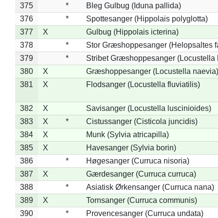
375
*
Bleg Gulbug (Iduna pallida)
376
*
Spottesanger (Hippolais polyglotta)
377
X
Gulbug (Hippolais icterina)
378
*
Stor Græshoppesanger (Helopsaltes fa
379
*
Stribet Græshoppesanger (Locustella 
380
X
Græshoppesanger (Locustella naevia
381
X
Flodsanger (Locustella fluviatilis)
382
X
Savisanger (Locustella luscinioides)
383
X
*
Cistussanger (Cisticola juncidis)
384
X
Munk (Sylvia atricapilla)
385
X
Havesanger (Sylvia borin)
386
*
Høgesanger (Curruca nisoria)
387
X
Gærdesanger (Curruca curruca)
388
*
Asiatisk Ørkensanger (Curruca nana)
389
X
Tornsanger (Curruca communis)
390
*
Provencesanger (Curruca undata)