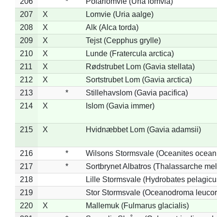
206
*
Polarlomvie (Uria lomvia)
207
X
Lomvie (Uria aalge)
208
X
Alk (Alca torda)
209
X
Tejst (Cepphus grylle)
210
X
Lunde (Fratercula arctica)
211
X
Rødstrubet Lom (Gavia stellata)
212
X
Sortstrubet Lom (Gavia arctica)
213
*
Stillehavslom (Gavia pacifica)
214
X
Islom (Gavia immer)
215
X
Hvidnæbbet Lom (Gavia adamsii)
216
*
Wilsons Stormsvale (Oceanites ocean
217
*
Sortbrynet Albatros (Thalassarche me
218
Lille Stormsvale (Hydrobates pelagicu
219
Stor Stormsvale (Oceanodroma leuco
220
X
Mallemuk (Fulmarus glacialis)