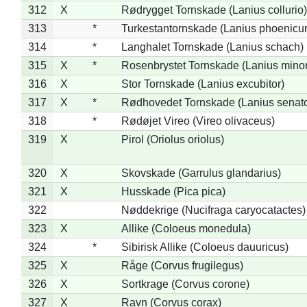
312
X
Rødrygget Tornskade (Lanius collurio)
313
*
Turkestantornskade (Lanius phoenicur
314
*
Langhalet Tornskade (Lanius schach)
315
X
*
Rosenbrystet Tornskade (Lanius minor
316
X
Stor Tornskade (Lanius excubitor)
317
X
*
Rødhovedet Tornskade (Lanius senato
318
*
Rødøjet Vireo (Vireo olivaceus)
319
X
Pirol (Oriolus oriolus)
320
X
Skovskade (Garrulus glandarius)
321
X
Husskade (Pica pica)
322
Nøddekrige (Nucifraga caryocatactes)
323
X
Allike (Coloeus monedula)
324
*
Sibirisk Allike (Coloeus dauuricus)
325
X
Råge (Corvus frugilegus)
326
X
Sortkrage (Corvus corone)
327
X
Ravn (Corvus corax)