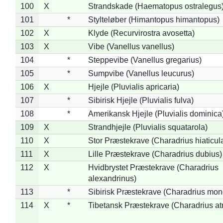
100
X
Strandskade (Haematopus ostralegus
101
*
Stylteløber (Himantopus himantopus)
102
X
Klyde (Recurvirostra avosetta)
103
X
Vibe (Vanellus vanellus)
104
*
Steppevibe (Vanellus gregarius)
105
*
Sumpvibe (Vanellus leucurus)
106
X
Hjejle (Pluvialis apricaria)
107
*
Sibirisk Hjejle (Pluvialis fulva)
108
*
Amerikansk Hjejle (Pluvialis dominica
109
X
Strandhjejle (Pluvialis squatarola)
110
X
Stor Præstekrave (Charadrius hiaticul
111
X
Lille Præstekrave (Charadrius dubius)
112
X
Hvidbrystet Præstekrave (Charadrius
alexandrinus)
113
*
Sibirisk Præstekrave (Charadrius mon
114
X
*
Tibetansk Præstekrave (Charadrius atr