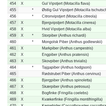
454
X
Gul Vipstjert (Motacilla flava)
455
*
Østlig Gul Vipstjert (Motacilla tschuts
456
*
Citronvipstjert (Motacilla citreola)
457
X
Bjergvipstjert (Motacilla cinerea)
458
X
Hvid Vipstjert (Motacilla alba)
459
X
*
Storpiber (Anthus richardi)
460
*
Mongolsk Piber (Anthus godlewskii)
461
X
Markpiber (Anthus campestris)
462
X
Engpiber (Anthus pratensis)
463
X
Skovpiber (Anthus trivialis)
464
*
Tajgapiber (Anthus hodgsoni)
465
Rødstrubet Piber (Anthus cervinus)
466
X
Bjergpiber (Anthus spinoletta)
467
X
Skærpiber (Anthus petrosus)
468
X
Bogfinke (Fringilla coelebs)
469
X
Kvækerfinke (Fringilla montifringilla)
470
X
Kernebider (Coccothraustes coccothra