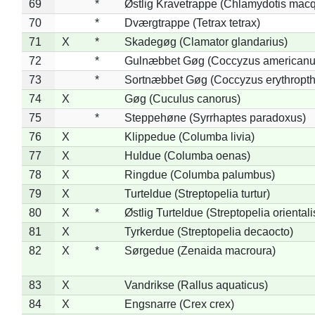
69
*
Østlig Kravetrappe (Chlamydotis macq
70
*
Dværgtrappe (Tetrax tetrax)
71
X
*
Skadegøg (Clamator glandarius)
72
*
Gulnæbbet Gøg (Coccyzus americanu
73
*
Sortnæbbet Gøg (Coccyzus erythropt
74
X
Gøg (Cuculus canorus)
75
*
Steppehøne (Syrrhaptes paradoxus)
76
X
Klippedue (Columba livia)
77
X
Huldue (Columba oenas)
78
X
Ringdue (Columba palumbus)
79
X
Turteldue (Streptopelia turtur)
80
X
*
Østlig Turteldue (Streptopelia orientali
81
X
Tyrkerdue (Streptopelia decaocto)
82
X
*
Sørgedue (Zenaida macroura)
83
X
Vandrikse (Rallus aquaticus)
84
X
Engsnarre (Crex crex)