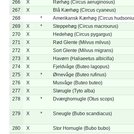
266
X
Rørhøg (Circus aeruginosus)
267
X
Blå Kærhøg (Circus cyaneus)
268
*
Amerikansk Kærhøg (Circus hudsoniu
269
X
*
Steppehøg (Circus macrourus)
270
X
Hedehøg (Circus pygargus)
271
X
Rød Glente (Milvus milvus)
272
X
Sort Glente (Milvus migrans)
273
X
Havørn (Haliaeetus albicilla)
274
X
Fjeldvåge (Buteo lagopus)
275
X
*
Ørnevåge (Buteo rufinus)
276
X
Musvåge (Buteo buteo)
277
X
Slørugle (Tyto alba)
278
X
*
Dværghornugle (Otus scops)
279
X
*
Sneugle (Bubo scandiacus)
280
X
Stor Hornugle (Bubo bubo)