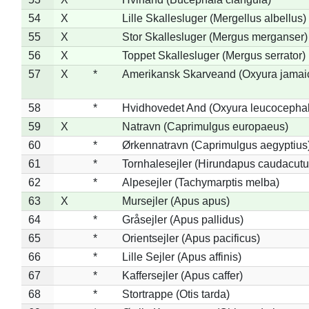
54
X
Lille Skallesluger (Mergellus albellus)
55
X
Stor Skallesluger (Mergus merganser)
56
X
Toppet Skallesluger (Mergus serrator)
57
X
*
Amerikansk Skarveand (Oxyura jamai
58
*
Hvidhovedet And (Oxyura leucocepha
59
X
Natravn (Caprimulgus europaeus)
60
*
Ørkennatravn (Caprimulgus aegyptius
61
*
Tornhalesejler (Hirundapus caudacutu
62
*
Alpesejler (Tachymarptis melba)
63
X
Mursejler (Apus apus)
64
*
Gråsejler (Apus pallidus)
65
*
Orientsejler (Apus pacificus)
66
*
Lille Sejler (Apus affinis)
67
*
Kaffersejler (Apus caffer)
68
*
Stortrappe (Otis tarda)