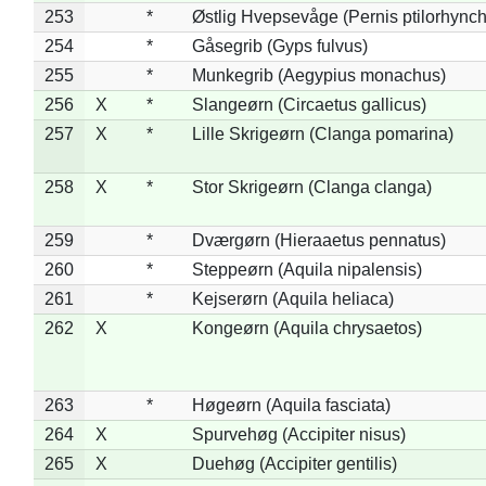
253
*
Østlig Hvepsevåge (Pernis ptilorhync
254
*
Gåsegrib (Gyps fulvus)
255
*
Munkegrib (Aegypius monachus)
256
X
*
Slangeørn (Circaetus gallicus)
257
X
*
Lille Skrigeørn (Clanga pomarina)
258
X
*
Stor Skrigeørn (Clanga clanga)
259
*
Dværgørn (Hieraaetus pennatus)
260
*
Steppeørn (Aquila nipalensis)
261
*
Kejserørn (Aquila heliaca)
262
X
Kongeørn (Aquila chrysaetos)
263
*
Høgeørn (Aquila fasciata)
264
X
Spurvehøg (Accipiter nisus)
265
X
Duehøg (Accipiter gentilis)