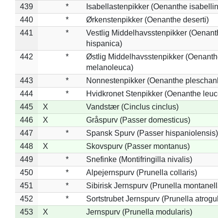
439
*
Isabellastenpikker (Oenanthe isabelli
440
*
Ørkenstenpikker (Oenanthe deserti)
441
*
Vestlig Middelhavsstenpikker (Oenant
hispanica)
442
*
Østlig Middelhavsstenpikker (Oenant
melanoleuca)
443
*
Nonnestenpikker (Oenanthe pleschan
444
*
Hvidkronet Stenpikker (Oenanthe leu
445
X
Vandstær (Cinclus cinclus)
446
X
Gråspurv (Passer domesticus)
447
*
Spansk Spurv (Passer hispaniolensis)
448
X
Skovspurv (Passer montanus)
449
*
Snefinke (Montifringilla nivalis)
450
*
Alpejernspurv (Prunella collaris)
451
*
Sibirisk Jernspurv (Prunella montanell
452
*
Sortstrubet Jernspurv (Prunella atrogul
453
X
Jernspurv (Prunella modularis)