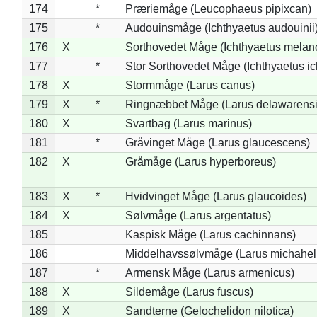
174
*
Præriemåge (Leucophaeus pipixcan)
175
*
Audouinsmåge (Ichthyaetus audouinii
176
X
Sorthovedet Måge (Ichthyaetus melan
177
*
Stor Sorthovedet Måge (Ichthyaetus ic
178
X
Stormmåge (Larus canus)
179
X
*
Ringnæbbet Måge (Larus delawarensi
180
X
Svartbag (Larus marinus)
181
*
Gråvinget Måge (Larus glaucescens)
182
X
Gråmåge (Larus hyperboreus)
183
X
*
Hvidvinget Måge (Larus glaucoides)
184
X
Sølvmåge (Larus argentatus)
185
Kaspisk Måge (Larus cachinnans)
186
Middelhavssølvmåge (Larus michahell
187
*
Armensk Måge (Larus armenicus)
188
X
Sildemåge (Larus fuscus)
189
X
Sandterne (Gelochelidon nilotica)