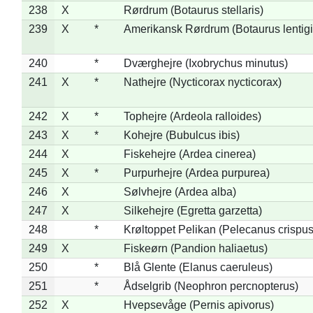
238
X
Rørdrum (Botaurus stellaris)
239
X
*
Amerikansk Rørdrum (Botaurus lentig
240
*
Dværghejre (Ixobrychus minutus)
241
X
*
Nathejre (Nycticorax nycticorax)
242
X
*
Tophejre (Ardeola ralloides)
243
X
*
Kohejre (Bubulcus ibis)
244
X
Fiskehejre (Ardea cinerea)
245
X
*
Purpurhejre (Ardea purpurea)
246
X
Sølvhejre (Ardea alba)
247
X
Silkehejre (Egretta garzetta)
248
*
Krøltoppet Pelikan (Pelecanus crispus
249
X
Fiskeørn (Pandion haliaetus)
250
*
Blå Glente (Elanus caeruleus)
251
*
Ådselgrib (Neophron percnopterus)
252
X
Hvepsevåge (Pernis apivorus)