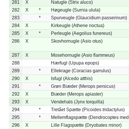
281
X
Natugle (Strix aluco)
282
X
*
Høgeugle (Surnia ulula)
283
*
Spurveugle (Glaucidium passerinum)
284
X
Kirkeugle (Athene noctua)
285
X
*
Perleugle (Aegolius funereus)
286
X
Skovhornugle (Asio otus)
287
X
Mosehornugle (Asio flammeus)
288
Hærfugl (Upupa epops)
289
*
Ellekrage (Coracias garrulus)
290
X
Isfugl (Alcedo atthis)
291
*
Grøn Biæder (Merops persicus)
292
X
Biæder (Merops apiaster)
293
X
Vendehals (Jynx torquilla)
294
*
Tretået Spætte (Picoides tridactylus)
295
*
Mellemflagspætte (Dendrocoptes med
296
X
Lille Flagspætte (Dryobates minor)