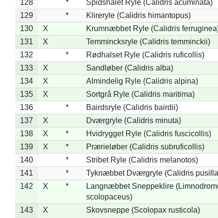
128
*
Spidshalet Ryle (Calidris acuminata)
129
*
Klireryle (Calidris himantopus)
130
X
Krumnæbbet Ryle (Calidris ferruginea
131
X
Temmincksryle (Calidris temminckii)
132
*
Rødhalset Ryle (Calidris ruficollis)
133
X
Sandløber (Calidris alba)
134
X
Almindelig Ryle (Calidris alpina)
135
X
Sortgrå Ryle (Calidris maritima)
136
*
Bairdsryle (Calidris bairdii)
137
X
Dværgryle (Calidris minuta)
138
X
*
Hvidrygget Ryle (Calidris fuscicollis)
139
X
*
Prærieløber (Calidris subruficollis)
140
*
Stribet Ryle (Calidris melanotos)
141
*
Tyknæbbet Dværgryle (Calidris pusilla
142
X
*
Langnæbbet Sneppeklire (Limnodrom
scolopaceus)
143
X
Skovsneppe (Scolopax rusticola)