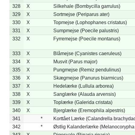
328
X
Silkehale (Bombycilla garrulus)
329
X
Sortmejse (Periparus ater)
330
X
Topmejse (Lophophanes cristatus)
331
X
Sumpmejse (Poecile palustris)
332
X
Fyrremejse (Poecile montanus)
333
X
Blåmejse (Cyanistes caeruleus)
334
X
Musvit (Parus major)
335
X
Pungmejse (Remiz pendulinus)
336
X
Skægmejse (Panurus biarmicus)
337
X
Hedelærke (Lullula arborea)
338
X
Sanglærke (Alauda arvensis)
339
X
Toplærke (Galerida cristata)
340
X
Bjerglærke (Eremophila alpestris)
341
*
Korttået Lærke (Calandrella brachydac
342
*
Østlig Kalanderlærke (Melanocorypha
343
X
Digesvale (Riparia riparia)