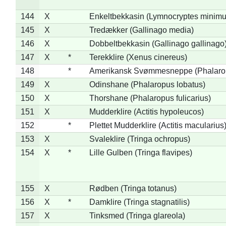
144
X
Enkeltbekkasin (Lymnocryptes minimu
145
X
Tredækker (Gallinago media)
146
X
Dobbeltbekkasin (Gallinago gallinago
147
X
*
Terekklire (Xenus cinereus)
148
*
Amerikansk Svømmesneppe (Phalaropu
149
X
Odinshane (Phalaropus lobatus)
150
X
Thorshane (Phalaropus fulicarius)
151
X
Mudderklire (Actitis hypoleucos)
152
*
Plettet Mudderklire (Actitis macularius
153
X
Svaleklire (Tringa ochropus)
154
X
*
Lille Gulben (Tringa flavipes)
155
X
Rødben (Tringa totanus)
156
X
*
Damklire (Tringa stagnatilis)
157
X
Tinksmed (Tringa glareola)