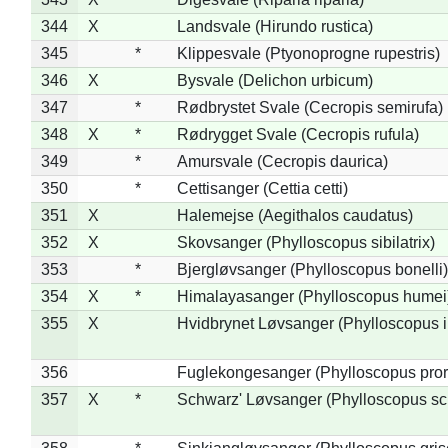
344
X
Landsvale (Hirundo rustica)
345
*
Klippesvale (Ptyonoprogne rupestris)
346
X
Bysvale (Delichon urbicum)
347
*
Rødbrystet Svale (Cecropis semirufa)
348
X
*
Rødrygget Svale (Cecropis rufula)
349
*
Amursvale (Cecropis daurica)
350
*
Cettisanger (Cettia cetti)
351
X
Halemejse (Aegithalos caudatus)
352
X
Skovsanger (Phylloscopus sibilatrix)
353
*
Bjergløvsanger (Phylloscopus bonelli)
354
X
*
Himalayasanger (Phylloscopus humei
355
X
Hvidbrynet Løvsanger (Phylloscopus i
356
Fuglekongesanger (Phylloscopus pror
357
X
*
Schwarz' Løvsanger (Phylloscopus sc