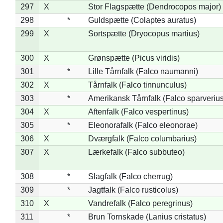
297
X
Stor Flagspætte (Dendrocopos major)
298
*
Guldspætte (Colaptes auratus)
299
X
Sortspætte (Dryocopus martius)
300
X
Grønspætte (Picus viridis)
301
*
Lille Tårnfalk (Falco naumanni)
302
X
Tårnfalk (Falco tinnunculus)
303
*
Amerikansk Tårnfalk (Falco sparverius
304
X
Aftenfalk (Falco vespertinus)
305
*
Eleonorafalk (Falco eleonorae)
306
X
Dværgfalk (Falco columbarius)
307
X
Lærkefalk (Falco subbuteo)
308
*
Slagfalk (Falco cherrug)
309
*
Jagtfalk (Falco rusticolus)
310
X
Vandrefalk (Falco peregrinus)
311
*
Brun Tornskade (Lanius cristatus)