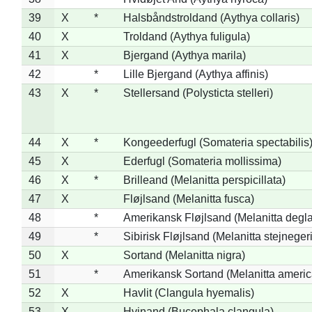
39
X
*
Halsbåndstroldand (Aythya collaris)
40
X
Troldand (Aythya fuligula)
41
X
Bjergand (Aythya marila)
42
*
Lille Bjergand (Aythya affinis)
43
X
*
Stellersand (Polysticta stelleri)
44
X
*
Kongeederfugl (Somateria spectabilis
45
X
Ederfugl (Somateria mollissima)
46
X
*
Brilleand (Melanitta perspicillata)
47
X
Fløjlsand (Melanitta fusca)
48
*
Amerikansk Fløjlsand (Melanitta degla
49
*
Sibirisk Fløjlsand (Melanitta stejnegeri
50
X
Sortand (Melanitta nigra)
51
*
Amerikansk Sortand (Melanitta ameri
52
X
Havlit (Clangula hyemalis)
53
X
Hvinand (Bucephala clangula)