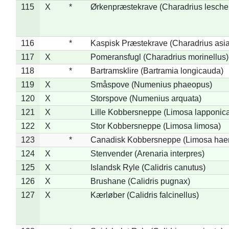
115
X
*
Ørkenpræstekrave (Charadrius leschen
116
*
Kaspisk Præstekrave (Charadrius asia
117
X
Pomeransfugl (Charadrius morinellus)
118
*
Bartramsklire (Bartramia longicauda)
119
X
Småspove (Numenius phaeopus)
120
X
Storspove (Numenius arquata)
121
X
Lille Kobbersneppe (Limosa lapponic
122
X
Stor Kobbersneppe (Limosa limosa)
123
*
Canadisk Kobbersneppe (Limosa hae
124
X
Stenvender (Arenaria interpres)
125
X
Islandsk Ryle (Calidris canutus)
126
X
Brushane (Calidris pugnax)
127
X
Kærløber (Calidris falcinellus)