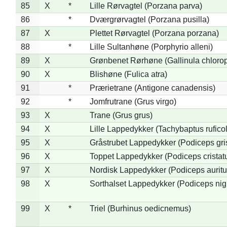
85
X
*
Lille Rørvagtel (Porzana parva)
86
*
Dværgrørvagtel (Porzana pusilla)
87
X
Plettet Rørvagtel (Porzana porzana)
88
*
Lille Sultanhøne (Porphyrio alleni)
89
X
Grønbenet Rørhøne (Gallinula chloro
90
X
Blishøne (Fulica atra)
91
*
Prærietrane (Antigone canadensis)
92
*
Jomfrutrane (Grus virgo)
93
X
Trane (Grus grus)
94
X
Lille Lappedykker (Tachybaptus ruficol
95
X
Gråstrubet Lappedykker (Podiceps gr
96
X
Toppet Lappedykker (Podiceps cristat
97
X
Nordisk Lappedykker (Podiceps auritu
98
X
Sorthalset Lappedykker (Podiceps nigri
99
X
*
Triel (Burhinus oedicnemus)