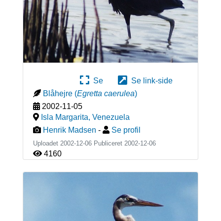
Se
Se link-side
Blåhejre
(
Egretta caerulea
)
2002-11-05
Isla Margarita
,
Venezuela
Henrik Madsen
-
Se profil
Uploadet 2002-12-06 Publiceret
2002-12-06
4160