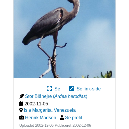
Se
Se link-side
Stor Blåhejre
(
Ardea herodias
)
2002-11-05
Isla Margarita
,
Venezuela
Henrik Madsen
-
Se profil
Uploadet 2002-12-06 Publiceret
2002-12-06