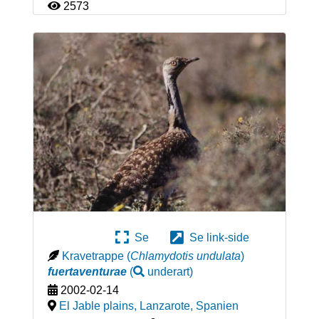
2573
Se
Se link-side
Kravetrappe
(
Chlamydotis undulata
)
fuertaventurae
(
underart
)
2002-02-14
El Jable plains, Lanzarote
,
Spanien