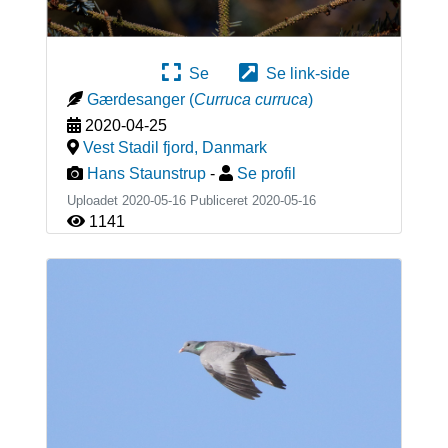
Se
Se link-side
Gærdesanger
(
Curruca curruca
)
2020-04-25
Vest Stadil fjord
,
Danmark
Hans Staunstrup
-
Se profil
Uploadet 2020-05-16 Publiceret
2020-05-16
1141