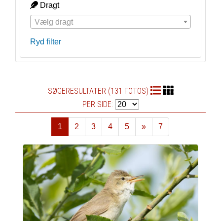
Dragt
Vælg dragt
Ryd filter
SØGERESULTATER (131 FOTOS)
PER SIDE:
1
2
3
4
5
»
7
Næste