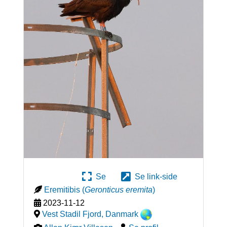
Se
Se link-side
Eremitibis
(
Geronticus eremita
)
2023-11-12
Vest Stadil Fjord
,
Danmark