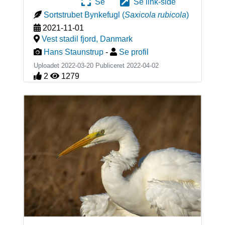
Se
Se link-side
Sortstrubet Bynkefugl
(
Saxicola rubicola
)
2021-11-01
Vest stadil fjord
,
Danmark
Hans Staunstrup
-
Se profil
Uploadet 2022-03-20 Publiceret
2022-04-02
2
1279