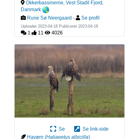
Okkerbassinerne, Vest Stadil Fjord
,
Danmark
Rune Sø Neergaard
-
Se profil
Uploadet 2023-04-18 Publiceret
2023-04-18
1
11
4026
Se
Se link-side
Havørn
(
Haliaeetus albicilla
)