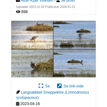
Allan Kjær Villesen
-
Se profil
Uploadet 2023-11-18 Publiceret
2024-01-21
898
Se
Se link-side
Langnæbbet Sneppeklire
(
Limnodromus
scolopaceus
)
2023-04-16