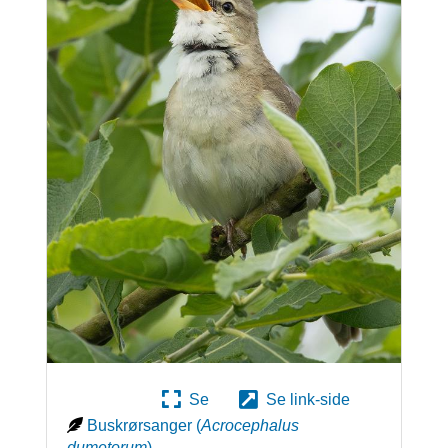
Se
Se link-side
Buskrørsanger
(
Acrocephalus
dumetorum
)