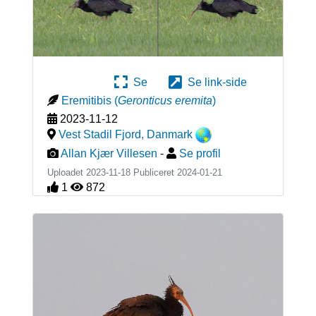
Se
Se link-side
Eremitibis
(
Geronticus eremita
)
2023-11-12
Vest Stadil Fjord
,
Danmark
Allan Kjær Villesen
-
Se profil
Uploadet 2023-11-18 Publiceret
2024-01-21
1
872