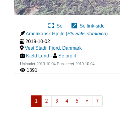
Se
Se link-side
Amerikansk Hjejle
(
Pluvialis dominica
)
2019-10-02
Vest Stadil Fjord
,
Danmark
Kjeld Lund
-
Se profil
Uploadet 2019-10-04 Publiceret
2019-10-04
1391
1
2
3
4
5
»
7
Næste