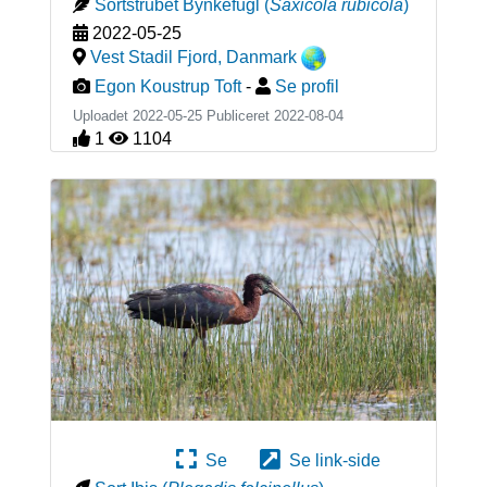
Sortstrubet Bynkefugl
(
Saxicola rubicola
)
2022-05-25
Vest Stadil Fjord
,
Danmark
Egon Koustrup Toft
-
Se profil
Uploadet 2022-05-25 Publiceret
2022-08-04
1
1104
Se
Se link-side