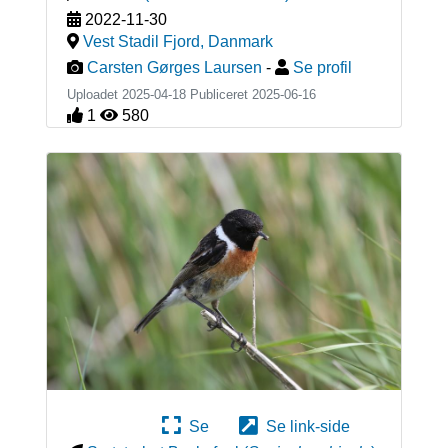
2022-11-30
Vest Stadil Fjord
,
Danmark
Carsten Gørges Laursen
-
Se profil
Uploadet 2025-04-18 Publiceret
2025-06-16
1
580
Se
Se link-side