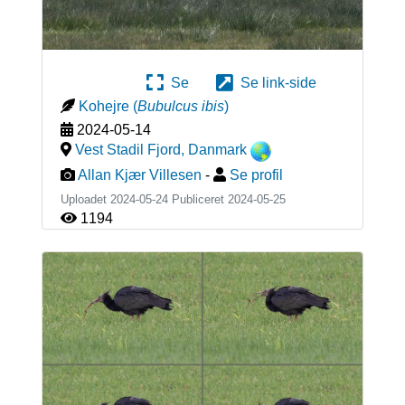
Se
Se link-side
Kohejre
(
Bubulcus ibis
)
2024-05-14
Vest Stadil Fjord
,
Danmark
Allan Kjær Villesen
-
Se profil
Uploadet 2024-05-24 Publiceret
2024-05-25
1194