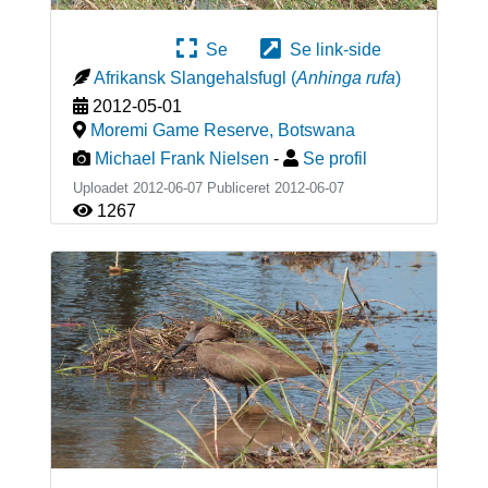
Se
Se link-side
Afrikansk Slangehalsfugl
(
Anhinga rufa
)
2012-05-01
Moremi Game Reserve
,
Botswana
Michael Frank Nielsen
-
Se profil
Uploadet 2012-06-07 Publiceret
2012-06-07
1267