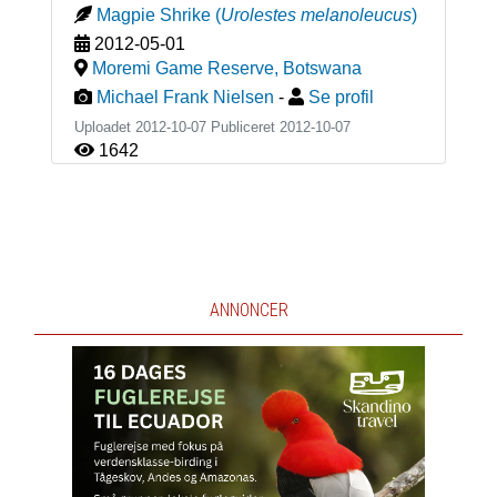
Magpie Shrike
(
Urolestes melanoleucus
)
2012-05-01
Moremi Game Reserve
,
Botswana
Michael Frank Nielsen
-
Se profil
Uploadet 2012-10-07 Publiceret
2012-10-07
1642
ANNONCER