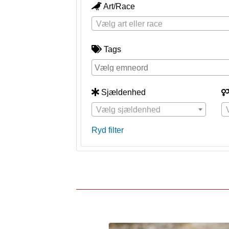
Art/Race
Vælg art eller race
Tags
Sjældenhed
Vælg sjældenhed
Ryd filter