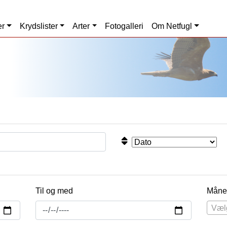
er
Krydslister
Arter
Fotogalleri
Om Netfugl
Til og med
Måne
Væl