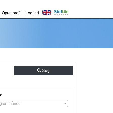
Opret profil
Log ind
Søg
d
g en måned