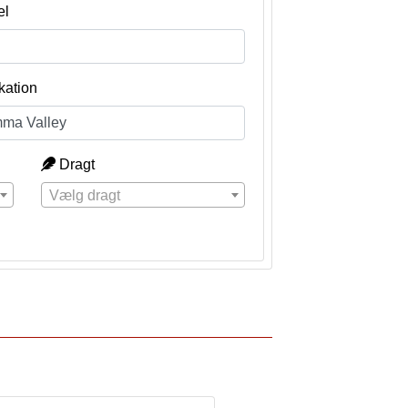
el
kation
Dragt
Vælg dragt