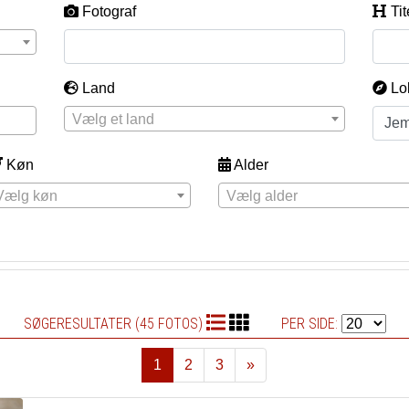
Fotograf
Tit
Land
Lo
Vælg et land
Køn
Alder
Vælg køn
Vælg alder
SØGERESULTATER (45 FOTOS)
PER SIDE:
1
2
3
»
Næste