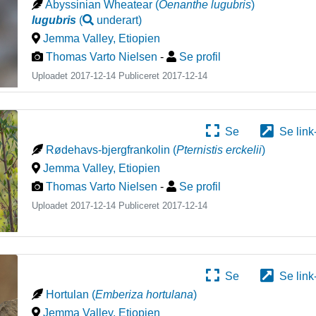
Abyssinian Wheatear
(
Oenanthe lugubris
)
lugubris
(
underart
)
Jemma Valley
,
Etiopien
Thomas Varto Nielsen
-
Se profil
Uploadet 2017-12-14 Publiceret
2017-12-14
Se
Se link
Rødehavs-bjergfrankolin
(
Pternistis erckelii
)
Jemma Valley
,
Etiopien
Thomas Varto Nielsen
-
Se profil
Uploadet 2017-12-14 Publiceret
2017-12-14
Se
Se link
Hortulan
(
Emberiza hortulana
)
Jemma Valley
,
Etiopien