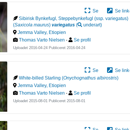
Se
Se link
Sibirisk Bynkefugl, Steppebynkefugl (ssp. variegatus)
(
Saxicola maurus
)
variegatus
(
underart
)
Jemma Valley
,
Etiopien
Thomas Varto Nielsen
-
Se profil
Uploadet 2016-04-24 Publiceret
2016-04-24
Se
Se link
White-billed Starling
(
Onychognathus albirostris
)
Jemma Valley
,
Etiopien
Thomas Varto Nielsen
-
Se profil
Uploadet 2015-08-01 Publiceret
2015-08-01
Se
Se link