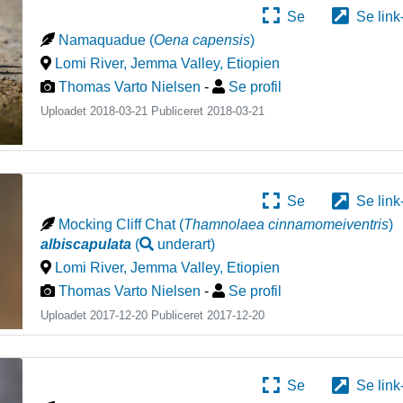
Se
Se link
Namaquadue
(
Oena capensis
)
Lomi River, Jemma Valley
,
Etiopien
Thomas Varto Nielsen
-
Se profil
Uploadet 2018-03-21 Publiceret
2018-03-21
Se
Se link
Mocking Cliff Chat
(
Thamnolaea cinnamomeiventris
)
albiscapulata
(
underart
)
Lomi River, Jemma Valley
,
Etiopien
Thomas Varto Nielsen
-
Se profil
Uploadet 2017-12-20 Publiceret
2017-12-20
Se
Se link