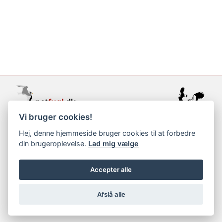
Vi bruger cookies!
support@netfugl.dk
Hej, denne hjemmeside bruger cookies til at forbedre
din brugeroplevelse.
Lad mig vælge
copyright © 2002-2023
Accepter alle
Afslå alle