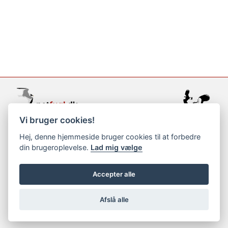
Vi bruger cookies!
support@netfugl.dk
Hej, denne hjemmeside bruger cookies til at forbedre
din brugeroplevelse.
Lad mig vælge
copyright © 2002-2023
Accepter alle
Afslå alle